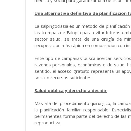
médico y social para garantizar una decisión inf
Una alternativa definitiva de planificación f
La salpingoclasia es un método de planificación
las trompas de Falopio para evitar futuros emb
sector salud, se trata de una cirugía de mí
recuperación más rápida en comparación con int
Este tipo de campañas busca acercar servicio
razones personales, económicas o de salud, ha
sentido, el acceso gratuito representa un ap
social o recursos suficientes.
Salud pública y derecho a decidir
Más allá del procedimiento quirúrgico, la campa
la planificación familiar responsable. Especi
permanentes forma parte del derecho de las mu
reproductiva.