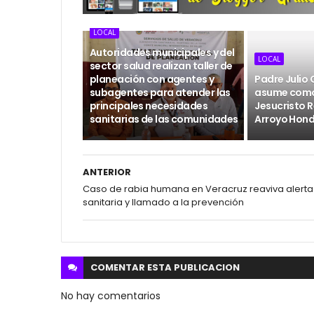
LOCAL
Autoridades municipales y del
LOCAL
sector salud realizan taller de
planeación con agentes y
Padre Julio
subagentes para atender las
asume como
principales necesidades
Jesucristo R
sanitarias de las comunidades
Arroyo Hon
ANTERIOR
Caso de rabia humana en Veracruz reaviva alerta
sanitaria y llamado a la prevención
COMENTAR ESTA
PUBLICACION
No hay comentarios