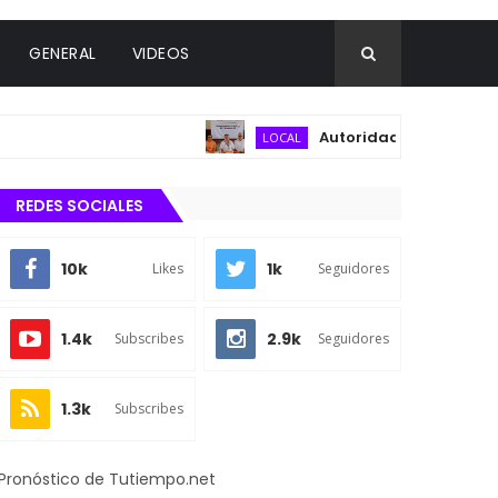
GENERAL
VIDEOS
Autoridades municipales y del
LOCAL
REDES SOCIALES
10k
1k
Likes
Seguidores
1.4k
2.9k
Subscribes
Seguidores
1.3k
Subscribes
Pronóstico de Tutiempo.net