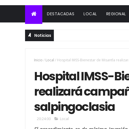
DESTACADAS
LOCAL
REGIONAL
Noticias
Inicio
/
Local
/
Hospital IMSS-Bienestar de Misantla realiza
Hospital IMSS-Bi
realizará campañ
salpingoclasia
20:24:00
Local