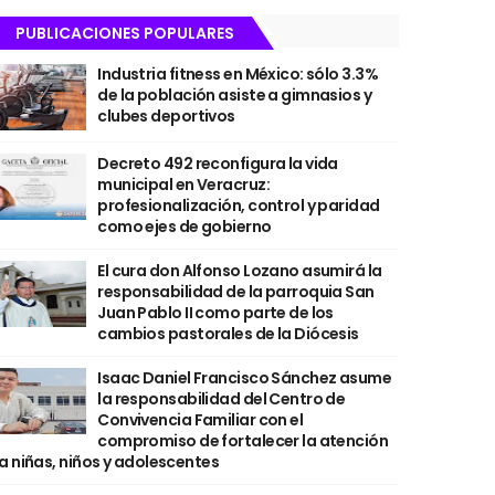
PUBLICACIONES POPULARES
Industria fitness en México: sólo 3.3%
de la población asiste a gimnasios y
clubes deportivos
Decreto 492 reconfigura la vida
municipal en Veracruz:
profesionalización, control y paridad
como ejes de gobierno
El cura don Alfonso Lozano asumirá la
responsabilidad de la parroquia San
Juan Pablo II como parte de los
cambios pastorales de la Diócesis
Isaac Daniel Francisco Sánchez asume
la responsabilidad del Centro de
Convivencia Familiar con el
compromiso de fortalecer la atención
a niñas, niños y adolescentes