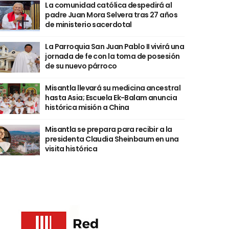
La comunidad católica despedirá al
padre Juan Mora Selvera tras 27 años
de ministerio sacerdotal
La Parroquia San Juan Pablo II vivirá una
jornada de fe con la toma de posesión
de su nuevo párroco
Misantla llevará su medicina ancestral
hasta Asia; Escuela Ek-Balam anuncia
histórica misión a China
Misantla se prepara para recibir a la
presidenta Claudia Sheinbaum en una
visita histórica