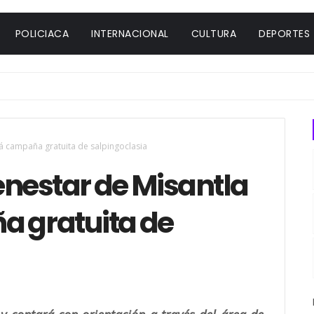
POLICIACA
INTERNACIONAL
CULTURA
DEPORTES
rá campaña gratuita de salpingoclasia
enestar de Misantla
a gratuita de