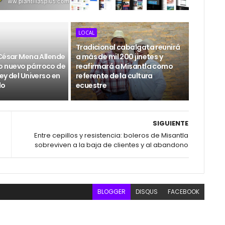
LOCAL
Tradicional cabalgata reunirá
 César Mena Allende
a más de mil 200 jinetes y
 nuevo párroco de
reafirmará a Misantla como
ey del Universo en
referente de la cultura
do
ecuestre
SIGUIENTE
Entre cepillos y resistencia: boleros de Misantla
sobreviven a la baja de clientes y al abandono
BLOGGER
DISQUS
FACEBOOK