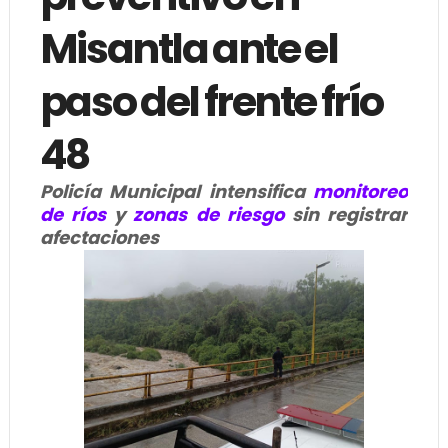
Misantla ante el
paso del frente frío
48
Policía Municipal intensifica
monitoreo
de ríos
y
zonas de riesgo
sin registrar
afectaciones