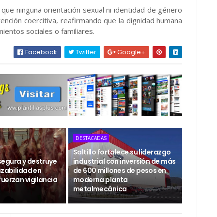
de que ninguna orientación sexual ni identidad de género
vención coercitiva, reafirmando que la dignidad humana
ientos sociales o familiares.
Facebook
Twitter
Google+
DESTACADAS
Saltillo fortalece su liderazgo
egura y destruye
industrial con inversión de más
azabilidad en
de 600 millones de pesos en
uerzan vigilancia
moderna planta
metalmecánica