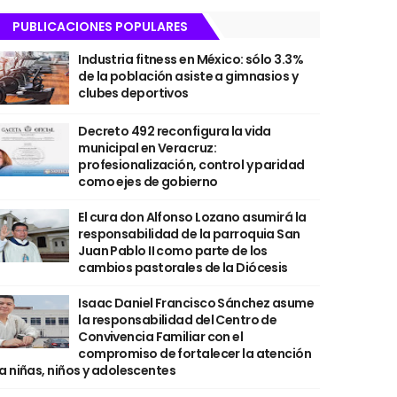
PUBLICACIONES POPULARES
Industria fitness en México: sólo 3.3%
de la población asiste a gimnasios y
clubes deportivos
Decreto 492 reconfigura la vida
municipal en Veracruz:
profesionalización, control y paridad
como ejes de gobierno
El cura don Alfonso Lozano asumirá la
responsabilidad de la parroquia San
Juan Pablo II como parte de los
cambios pastorales de la Diócesis
Isaac Daniel Francisco Sánchez asume
la responsabilidad del Centro de
Convivencia Familiar con el
compromiso de fortalecer la atención
a niñas, niños y adolescentes