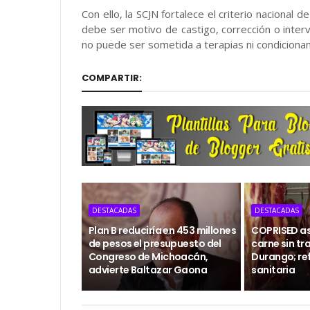
Con ello, la SCJN fortalece el criterio nacional 
debe ser motivo de castigo, corrección o inter
no puede ser sometida a terapias ni condicionam
COMPARTIR:
DESTACADAS
DESTACADAS
Plan B reduciría en 453 millones
COPRISED as
de pesos el presupuesto del
carne sin tr
Congreso de Michoacán,
Durango; ref
advierte Baltazar Gaona
sanitaria