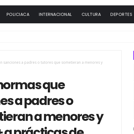
POLICIACA
INTERNACIONAL
CULTURA
DEPORTES
an sanciones a padres o tutores que sometieran a menores y
ó normas que
es a padres o
tieran a menores y
 a prácticas de