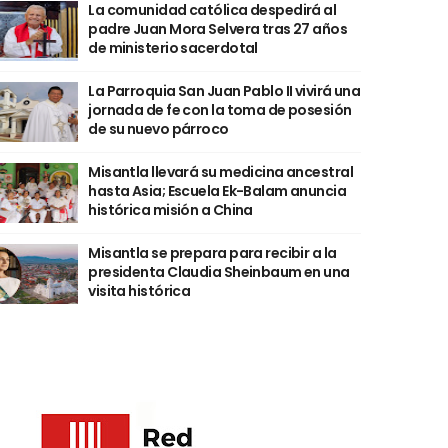
La comunidad católica despedirá al
padre Juan Mora Selvera tras 27 años
de ministerio sacerdotal
La Parroquia San Juan Pablo II vivirá una
jornada de fe con la toma de posesión
de su nuevo párroco
Misantla llevará su medicina ancestral
hasta Asia; Escuela Ek-Balam anuncia
histórica misión a China
Misantla se prepara para recibir a la
presidenta Claudia Sheinbaum en una
visita histórica