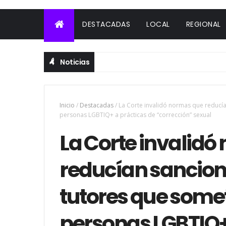
DESTACADAS
LOCAL
REGIONAL
Noticias
Inicio
/
Destacadas
/
La Corte invalidó normas que reducí
personas LGBTIQ+ a prácticas de “corrección” sexual
La Corte invalid
reducían sancion
tutores que some
personas LGBTIQ+