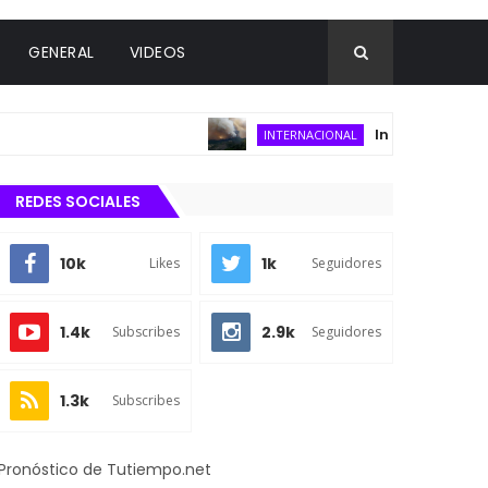
GENERAL
VIDEOS
Incendio forestal co
INTERNACIONAL
REDES SOCIALES
10k
1k
Likes
Seguidores
1.4k
2.9k
Subscribes
Seguidores
1.3k
Subscribes
Pronóstico de Tutiempo.net