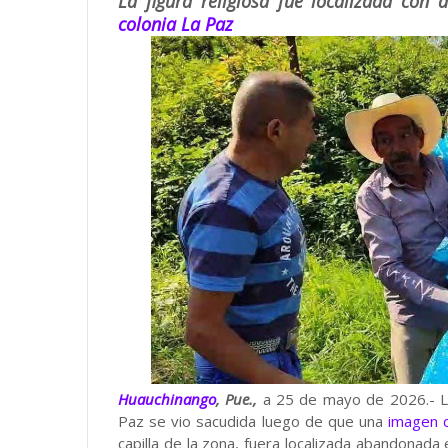
La figura religiosa fue localizada con 
colonia La Paz
Huauchinango
, Pue.,
a 25 de mayo de 2026.- La
Paz se vio sacudida luego de que una
imagen d
capilla de la zona, fuera localizada abandonada 