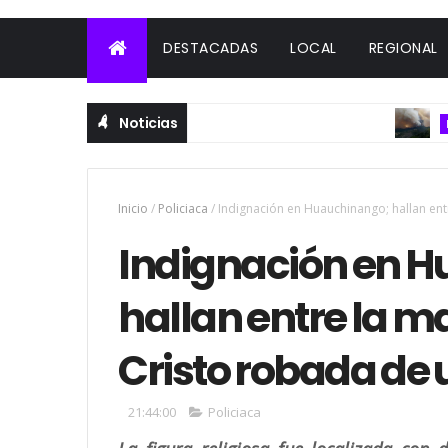
DESTACADAS
LOCAL
REGIONAL
Noticias
INTERNA
Inicio
/
Policiaca
/
Indignación en Huauchinango; hallan ent
Indignación en 
hallan entre la 
Cristo robada de 
21:44:00
Policiaca