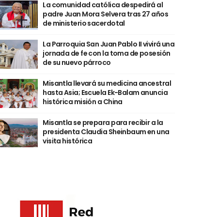
La comunidad católica despedirá al
padre Juan Mora Selvera tras 27 años
de ministerio sacerdotal
La Parroquia San Juan Pablo II vivirá una
jornada de fe con la toma de posesión
de su nuevo párroco
Misantla llevará su medicina ancestral
hasta Asia; Escuela Ek-Balam anuncia
histórica misión a China
Misantla se prepara para recibir a la
presidenta Claudia Sheinbaum en una
visita histórica