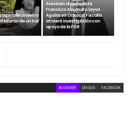
Asesinan al periodista
Francisco Alejandro Leyva
estiga fallecimiento
Aguilar en Oaxaca; Fiscalía
l interior de un bar
atraerá investigación con
apoyo de la FGR
BLOGGER
DISQUS
FACEBOOK