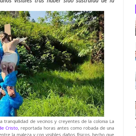
daños visibles tras haber sido sustraída de la
 tranquilidad de vecinos y creyentes de la colonia La
e Cristo
, reportada horas antes como robada de una
entre la maleza y con visibles daños físicos, hecho que