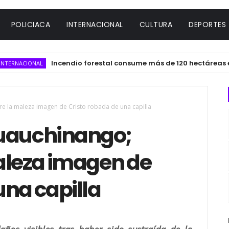
POLICIACA
INTERNACIONAL
CULTURA
DEPORTES
Incendio forestal consume más de 120 hectáreas en el m
CIONAL
re la maleza imagen de Cristo robada de una capilla
Huauchinango;
maleza imagen de
una capilla