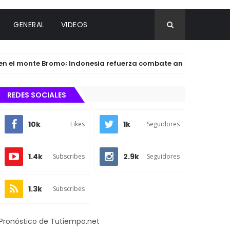
GENERAL
VIDEOS
onte Bromo; Indonesia refuerza combate ante la llegada de El N
REDES SOCIALES
10k
1k
Likes
Seguidores
1.4k
2.9k
Subscribes
Seguidores
1.3k
Subscribes
Pronóstico de Tutiempo.net