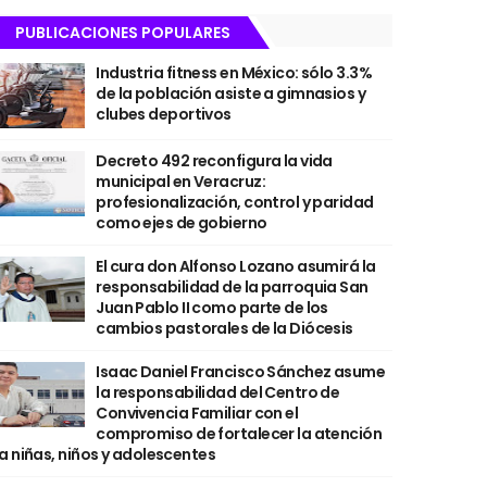
PUBLICACIONES POPULARES
Industria fitness en México: sólo 3.3%
de la población asiste a gimnasios y
clubes deportivos
Decreto 492 reconfigura la vida
municipal en Veracruz:
profesionalización, control y paridad
como ejes de gobierno
El cura don Alfonso Lozano asumirá la
responsabilidad de la parroquia San
Juan Pablo II como parte de los
cambios pastorales de la Diócesis
Isaac Daniel Francisco Sánchez asume
la responsabilidad del Centro de
Convivencia Familiar con el
compromiso de fortalecer la atención
a niñas, niños y adolescentes