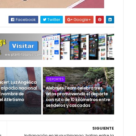
Facebook
Twitter
Google+
DEPORTES
acer!: Luz Angélica
 al podio nacional
Alebrijes Team celebra tres
el nombre de
años promoviendo el deporte
el Atletismo
con ruta de 10 kilómetros entre
senderos y cascadas
SIGUIENTE
s
Indignación en Huauchinango; hallan entre la