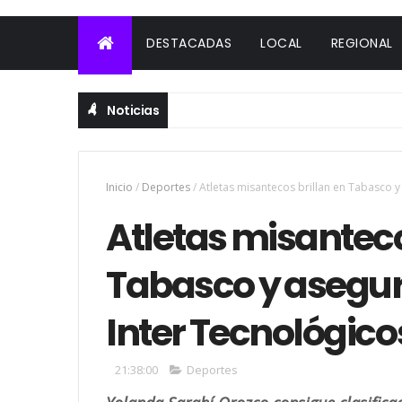
DESTACADAS
LOCAL
REGIONAL
Noticias
Inicio
/
Deportes
/
Atletas misantecos brillan en Tabasco y
Atletas misanteco
Tabasco y asegur
Inter Tecnológico
21:38:00
Deportes