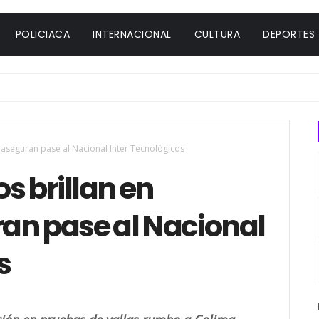
POLICIACA
INTERNACIONAL
CULTURA
DEPORTES
 aseguran pase al Nacional Inter Tecnológicos
s brillan en
an pase al Nacional
s