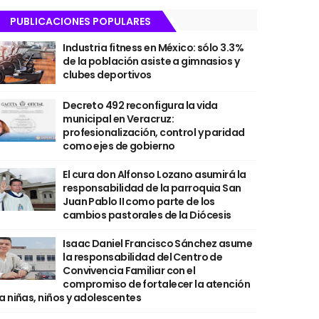
PUBLICACIONES POPULARES
Industria fitness en México: sólo 3.3%
de la población asiste a gimnasios y
clubes deportivos
Decreto 492 reconfigura la vida
municipal en Veracruz:
profesionalización, control y paridad
como ejes de gobierno
El cura don Alfonso Lozano asumirá la
responsabilidad de la parroquia San
Juan Pablo II como parte de los
cambios pastorales de la Diócesis
Isaac Daniel Francisco Sánchez asume
la responsabilidad del Centro de
Convivencia Familiar con el
compromiso de fortalecer la atención
a niñas, niños y adolescentes