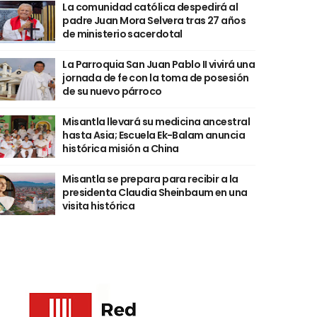
La comunidad católica despedirá al
padre Juan Mora Selvera tras 27 años
de ministerio sacerdotal
La Parroquia San Juan Pablo II vivirá una
jornada de fe con la toma de posesión
de su nuevo párroco
Misantla llevará su medicina ancestral
hasta Asia; Escuela Ek-Balam anuncia
histórica misión a China
Misantla se prepara para recibir a la
presidenta Claudia Sheinbaum en una
visita histórica