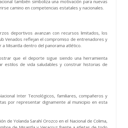
nacional también simboliza una motivación para nuevas
irse camino en competencias estatales y nacionales.
zos deportivos avanzan con recursos limitados, los
Club Venados reflejan el compromiso de entrenadores y
r a Misantla dentro del panorama atlético.
ostrar que el deporte sigue siendo una herramienta
r estilos de vida saludables y construir historias de
acional Inter Tecnológicos, familiares, compañeros y
letas por representar dignamente al municipio en esta
ción de Yolanda Sarahí Orozco en el Nacional de Colima,
ombre de Misantla y Veracruz frente a atletas de todo