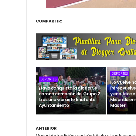
COMPARTIR:
DEPORTES
DEPORTES
¡Lo Vuelve h
¡Java conquista la gloria! Se
Pérez vuelve
corona campeón del Grupo 2
y enaltece 
tras una vibrante final ante
Misantla en 
Ayuntamiento
Máster
ANTERIOR
Mariachi y tradición rendirán tributo a tres leyenda