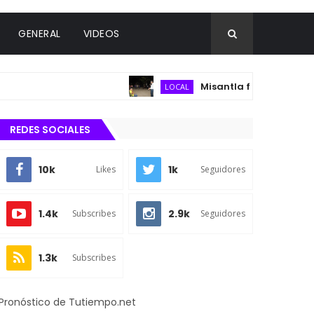
GENERAL
VIDEOS
Misantla fortalece infraestruct
LOCAL
REDES SOCIALES
10k
1k
Likes
Seguidores
1.4k
2.9k
Subscribes
Seguidores
1.3k
Subscribes
Pronóstico de Tutiempo.net