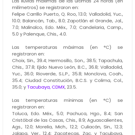
Las lluvias máximas de las últimas 24 horas (en
milímetros) se registraron en:
Felipe Carrillo Puerto, Q. Roo, 13.0; Valladolid, Yuc.,
10.0; Balancán, Tab., 8.0; Zapotlán el Grande, Jal.,
7.0; Malinalco, Edo. Méx., 7.0; Candelaria, Camp.,
5.0 y Palenque, Chis., 4.0.
Las temperaturas máximas (en °C) se
registraron en:
Choix, Sin., 39.4; Hermosillo, Son., 38.5; Tapachula,
Chis., 37.8; Ejido Nuevo León, B.C., 36.8; Valladolid,
Yuc., 36.0; Rioverde, S.L.P., 35.8; Monclova, Coah.,
35.4; Ciudad Constitución, B.C.S. y Colima, Col.,
35.0; y
Tacubaya, CDMX
, 23.5.
Las temperaturas mínimas (en °C) se
registraron en:
Toluca, Edo. Méx., 5.0; Pachuca, Hgo., 8.4; San
Cristóbal de las Casas, Chis., 8.9; Aguascalientes,
Ags., 12.0; Morelia, Mich., 12.2; Culiacán, Sin., 12.3;
Jalapa, Ver., 12.4; Zacatecas, Zac. y Tacubaya,