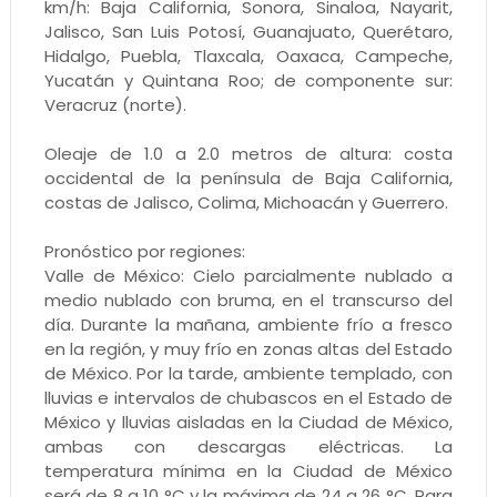
km/h: Baja California, Sonora, Sinaloa, Nayarit,
Jalisco, San Luis Potosí, Guanajuato, Querétaro,
Hidalgo, Puebla, Tlaxcala, Oaxaca, Campeche,
Yucatán y Quintana Roo; de componente sur:
Veracruz (norte).
Oleaje de 1.0 a 2.0 metros de altura: costa
occidental de la península de Baja California,
costas de Jalisco, Colima, Michoacán y Guerrero.
Pronóstico por regiones:
Valle de México: Cielo parcialmente nublado a
medio nublado con bruma, en el transcurso del
día. Durante la mañana, ambiente frío a fresco
en la región, y muy frío en zonas altas del Estado
de México. Por la tarde, ambiente templado, con
lluvias e intervalos de chubascos en el Estado de
México y lluvias aisladas en la Ciudad de México,
ambas con descargas eléctricas. La
temperatura mínima en la Ciudad de México
será de 8 a 10 °C y la máxima de 24 a 26 °C. Para