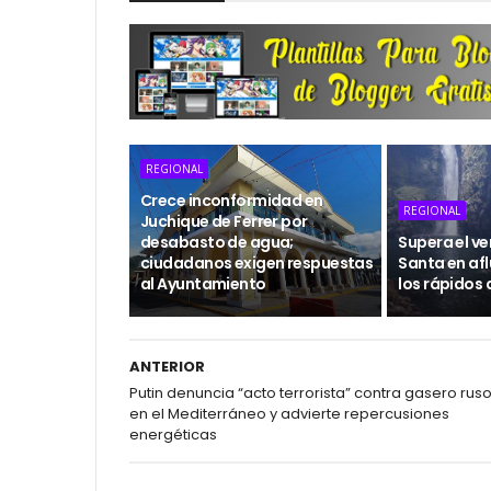
REGIONAL
Crece inconformidad en
REGIONAL
Juchique de Ferrer por
desabasto de agua;
Supera el v
ciudadanos exigen respuestas
Santa en afl
al Ayuntamiento
los rápidos 
ANTERIOR
Putin denuncia “acto terrorista” contra gasero rus
en el Mediterráneo y advierte repercusiones
energéticas