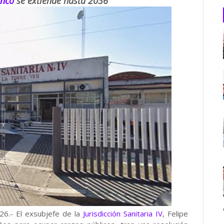
anco
se extiende hasta 2036
6.- El exsubjefe de la
Jurisdicción Sanitaria IV
, Felipe