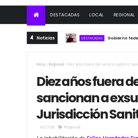
DESTACADAS
LOCAL
REGIONAL
Noticias
Gobierno federal de
DESTACADAS
Inicio
/
Regional
/
Diez años fuera del servicio público: sanc
Diez años fuera de
sancionan a exsub
Jurisdicción Sanit
16:57:00
Regional