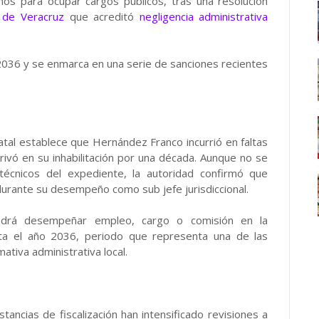
ños para ocupar cargos públicos, tras una resolución
n de Veracruz
que acreditó
negligencia administrativa
 2036 y se enmarca en una serie de sanciones recientes
atal establece que Hernández Franco incurrió en faltas
rivó en su inhabilitación por una década. Aunque no se
técnicos del expediente, la autoridad confirmó que
durante su desempeño como sub jefe jurisdiccional.
podrá desempeñar empleo, cargo o comisión en la
asta el año 2036, periodo que representa una de las
tiva administrativa local.
tancias de fiscalización han intensificado revisiones a