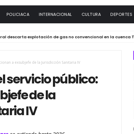
POLICIACA
INTERNACIONAL
CULTURA
DEPORTES
scarta explotación de gas no convencional en la cuenca Tampic
ionan a exsubjefe de la Jurisdicción Sanitaria IV
l servicio público:
jefe de la
aria IV