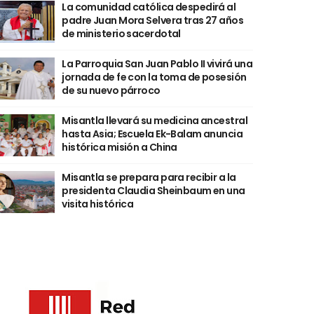
La comunidad católica despedirá al
padre Juan Mora Selvera tras 27 años
de ministerio sacerdotal
La Parroquia San Juan Pablo II vivirá una
jornada de fe con la toma de posesión
de su nuevo párroco
Misantla llevará su medicina ancestral
hasta Asia; Escuela Ek-Balam anuncia
histórica misión a China
Misantla se prepara para recibir a la
presidenta Claudia Sheinbaum en una
visita histórica