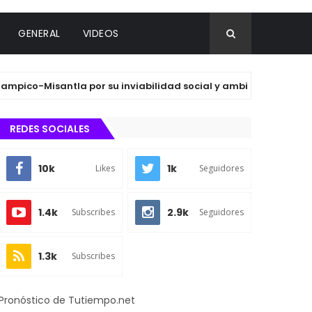
GENERAL
VIDEOS
o-Misantla por su inviabilidad social y ambiental
DE
REDES SOCIALES
10k
1k
Likes
Seguidores
1.4k
2.9k
Subscribes
Seguidores
1.3k
Subscribes
Pronóstico de Tutiempo.net