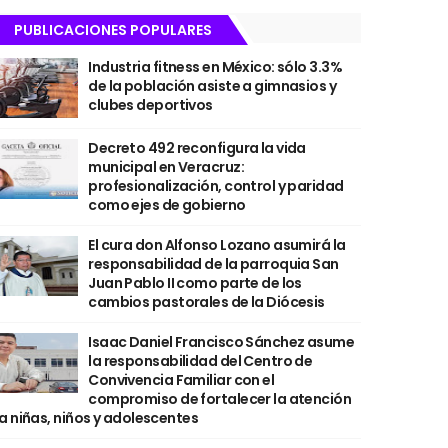
PUBLICACIONES POPULARES
Industria fitness en México: sólo 3.3%
de la población asiste a gimnasios y
clubes deportivos
Decreto 492 reconfigura la vida
municipal en Veracruz:
profesionalización, control y paridad
como ejes de gobierno
El cura don Alfonso Lozano asumirá la
responsabilidad de la parroquia San
Juan Pablo II como parte de los
cambios pastorales de la Diócesis
Isaac Daniel Francisco Sánchez asume
la responsabilidad del Centro de
Convivencia Familiar con el
compromiso de fortalecer la atención
a niñas, niños y adolescentes