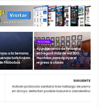
REGIONAL
Ayuntamiento de Yecuatla
erano a la Semana
entregará más de mil 300
uencia turística en
mochilas para apoyar el
de Filobobos
regreso a clases
SIGUIENTE
o
Activan protocolo sanitario tras hallazgo de perro
en arroyo; detectan posible basurero clandestino