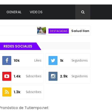
GENERAL
VIDEOS
Salud llama a mantener la c
DESTACADAS
REDES SOCIALES
10k
1k
Likes
Seguidores
1.4k
2.9k
Subscribes
Seguidores
1.3k
Subscribes
Pronóstico de Tutiempo.net