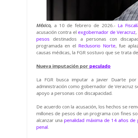
México,
a 10 de febrero de 2026.-
La Fiscal
acusación contra el
exgobernador de Veracruz
pesos
destinados a personas con discapaci
programada en el
Reclusorio Norte
, fue apl
causas médicas, la FGR sostuvo que se trata de u
Nueva imputación por
peculado
La FGR busca imputar a Javier Duarte por 
administración como gobernador de Veracruz s
apoyo a personas con discapacidad.
De acuerdo con la acusación, los hechos se re
millones de pesos de un programa con fines soc
alcanzar una
penalidad máxima de 14 años de p
penal
.