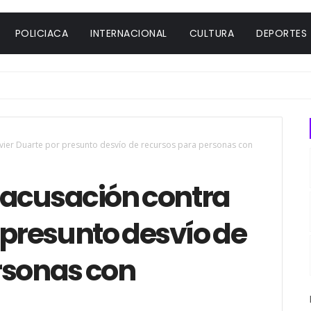
POLICIACA
INTERNACIONAL
CULTURA
DEPORTES
avier Duarte por presunto desvío de recursos para personas con
 acusación contra
 presunto desvío de
rsonas con