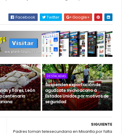
Facebook
Twitter
Google+
DESTACADAS
Suspenden exportación de
as y flores, León
aguacate michoacano a
a centenaria
Estados Unidos por motivos de
ariana
seguridad
SIGUIENTE
Padres toman telesecundaria en Misantla por falta