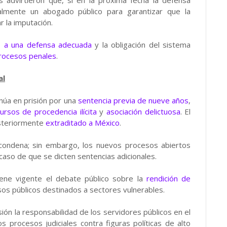
es advirtieron que, si en la próxima fecha la defensa
almente un abogado público para garantizar que la
r la imputación.
 a una defensa adecuada
y la obligación del sistema
rocesos penales
.
al
núa en prisión por una
sentencia previa de nueve años
,
rsos de procedencia ilícita
y
asociación delictuosa
. El
steriormente
extraditado a México
.
condena; sin embargo, los nuevos procesos abiertos
caso de que se dicten sentencias adicionales.
tiene vigente el debate público sobre la
rendición de
sos públicos destinados a sectores vulnerables.
sión la responsabilidad de los servidores públicos en el
 procesos judiciales contra figuras políticas de alto