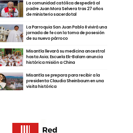
La comunidad católica despedirá al
padre Juan Mora Selvera tras 27 años
de ministerio sacerdotal
La Parroquia San Juan Pablo II vivirá una
jornada de fe con la toma de posesión
de su nuevo párroco
Misantla llevará su medicina ancestral
hasta Asia; Escuela Ek-Balam anuncia
histórica misión a China
Misantla se prepara para recibir a la
presidenta Claudia Sheinbaum en una
visita histórica