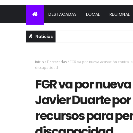
DESTACADAS
LOCAL
REGIONAL
Noticias
Inicio
/
Destacadas
/
FGR va por nueva acusación contra J
discapacidad
FGR va por nueva
Javier Duarte por
recursos para pe
discapacidad