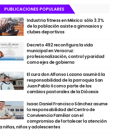
PUBLICACIONES POPULARES
Industria fitness en México: sólo 3.3%
de la población asiste a gimnasios y
clubes deportivos
Decreto 492 reconfigura la vida
municipal en Veracruz:
profesionalización, control y paridad
como ejes de gobierno
El cura don Alfonso Lozano asumirá la
responsabilidad de la parroquia San
Juan Pablo II como parte de los
cambios pastorales de la Diócesis
Isaac Daniel Francisco Sánchez asume
la responsabilidad del Centro de
Convivencia Familiar con el
compromiso de fortalecer la atención
a niñas, niños y adolescentes