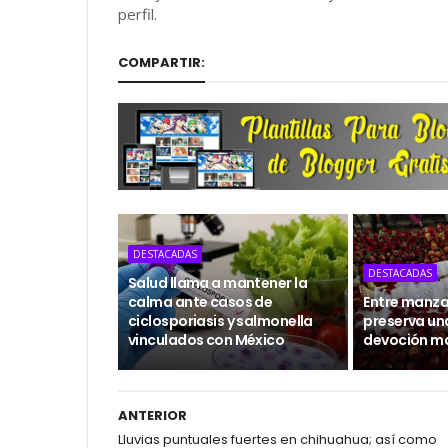
perfil.
COMPARTIR:
DESTACADAS
DESTACADAS
Salud llama a mantener la
calma ante casos de
Entre manzan
ciclosporiasis y salmonella
preserva un
vinculados con México
devoción m
ANTERIOR
Lluvias puntuales fuertes en chihuahua; así como