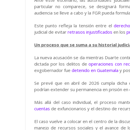
Ante este escenario, las autoridades judicial
particular no comparece, se designará form
audiencia se lleve a cabo y la FGR pueda formula
Este punto refleja la tensión entre el
derecho
judicial de evitar
retrasos injustificados
en los
p
Un proceso que se suma a su historial judici
La nueva acusación se da mientras Duarte conti
dictada por los delitos de
operaciones con recu
exgobernador fue
detenido en Guatemala
y po
Se prevé que en abril de 2026 cumpla dicha 
podrían extender su permanencia en prisión en 
Más allá del caso individual, el proceso man
cuentas
de exfuncionarios y el destino de recur
El caso vuelve a colocar en el centro de la discu
manejo de recursos sociales y el avance de los