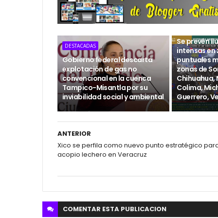
DESTACADAS
Se prevén ll
DESTACADAS
intensas en
Gobierno federal descarta
puntuales m
explotación de gas no
zonas de So
convencional en la cuenca
Chihuahua, N
Tampico-Misantla por su
Colima, Mic
inviabilidad social y ambiental
Guerrero, V
ANTERIOR
Xico se perfila como nuevo punto estratégico par
acopio lechero en Veracruz
COMENTAR ESTA
PUBLICACION