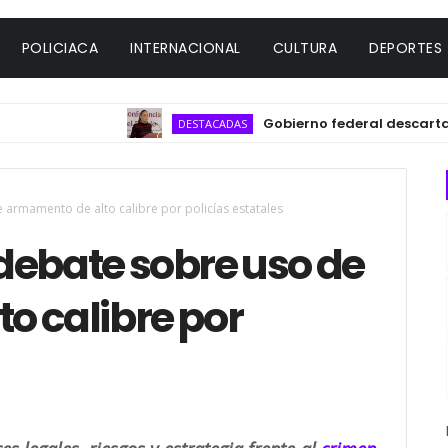
POLICIACA
INTERNACIONAL
CULTURA
DEPORTES
Gobierno federal descarta explot
DESTACADAS
armamento de alto calibre por policías estatales
debate sobre uso de
o calibre por