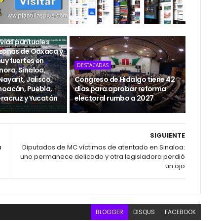
uvias puntuales
 zonas de Oaxaca y
uy fuertes en
DESTACADAS
nora, Sinaloa,
ayarit, Jalisco,
Congreso de Hidalgo tiene 42
hoacán, Puebla,
días para aprobar reforma
eracruz y Yucatán
electoral rumbo a 2027
SIGUIENTE
a
Diputados de MC víctimas de atentado en Sinaloa:
uno permanece delicado y otra legisladora perdió
un ojo
BLOGGER
DISQUS
FACEBOOK