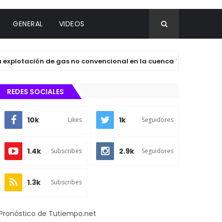
GENERAL
VIDEOS
ación de gas no convencional en la cuenca Tampico-Misantla po
REDES SOCIALES
10k
1k
Likes
Seguidores
1.4k
2.9k
Subscribes
Seguidores
1.3k
Subscribes
Pronóstico de Tutiempo.net