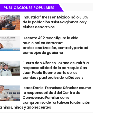
PUBLICACIONES POPULARES
Industria fitness en México: sólo 3.3%
de la población asiste a gimnasios y
clubes deportivos
Decreto 492 reconfigura la vida
municipal en Veracruz:
profesionalización, control y paridad
como ejes de gobierno
El cura don Alfonso Lozano asumirá la
responsabilidad de la parroquia San
Juan Pablo II como parte de los
cambios pastorales de la Diócesis
Isaac Daniel Francisco Sánchez asume
la responsabilidad del Centro de
Convivencia Familiar con el
compromiso de fortalecer la atención
a niñas, niños y adolescentes