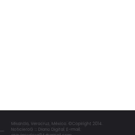
Misantla, Veracruz, México. ©Copiright 2014.
NoticieroG ::: Diario Digital. E-mail: