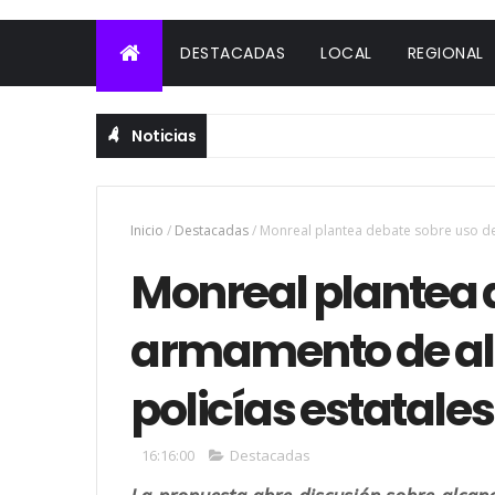
DESTACADAS
LOCAL
REGIONAL
Noticias
Inicio
/
Destacadas
/
Monreal plantea debate sobre uso de 
Monreal plantea 
armamento de alt
policías estatales
16:16:00
Destacadas