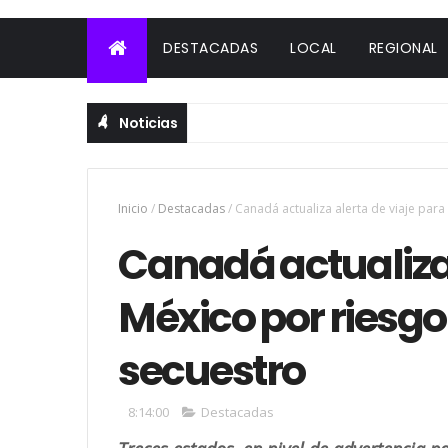
DESTACADAS
LOCAL
REGIONAL
Noticias
Inicio
/
Destacadas
/
Canadá actualiza alerta de viaje par
Canadá actualiza 
México por riesgo
secuestro
8:14:00
Destacadas