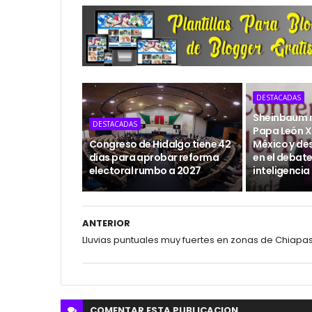
DESTACADAS
Sheinbaum re
DESTACADAS
Papa León XI
Congreso de Hidalgo tiene 42
México y de
días para aprobar reforma
en el debate
electoral rumbo a 2027
inteligencia 
ANTERIOR
Lluvias puntuales muy fuertes en zonas de Chiapa
COMENTAR ESTA
PUBLICACION