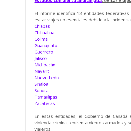
Estados con alerta anaranjada
: evitar viaje
El informe identifica 13 entidades federativas
evitar viajes no esenciales debido a la incidenci
Chiapas
Chihuahua
Colima
Guanajuato
Guerrero
Jalisco
Michoacán
Nayarit
Nuevo León
Sinaloa
Sonora
Tamaulipas
Zacatecas
En estas entidades, el Gobierno de Canadá a
violencia criminal, enfrentamientos armados y s
viajeros.