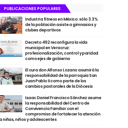
PUBLICACIONES POPULARES
Industria fitness en México: sólo 3.3%
de la población asiste a gimnasios y
clubes deportivos
Decreto 492 reconfigura la vida
municipal en Veracruz:
profesionalización, control y paridad
como ejes de gobierno
El cura don Alfonso Lozano asumirá la
responsabilidad de la parroquia San
Juan Pablo II como parte de los
cambios pastorales de la Diócesis
Isaac Daniel Francisco Sánchez asume
la responsabilidad del Centro de
Convivencia Familiar con el
compromiso de fortalecer la atención
a niñas, niños y adolescentes