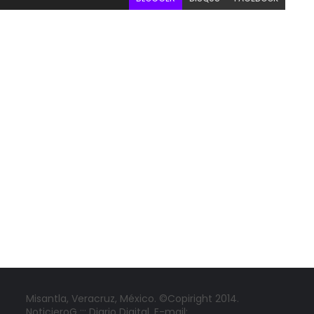
Misantla, Veracruz, México. ©Copiright 2014.
NoticieroG ::: Diario Digital. E-mail: