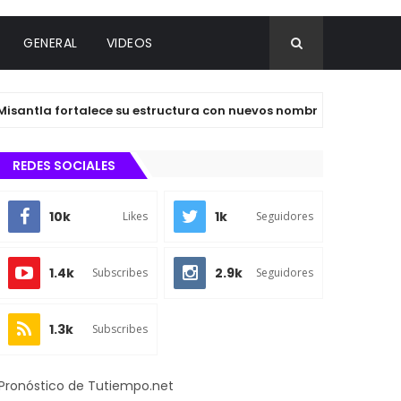
GENERAL
VIDEOS
a fortalece su estructura con nuevos nombramientos
REDES SOCIALES
10k
1k
Likes
Seguidores
1.4k
2.9k
Subscribes
Seguidores
1.3k
Subscribes
Pronóstico de Tutiempo.net