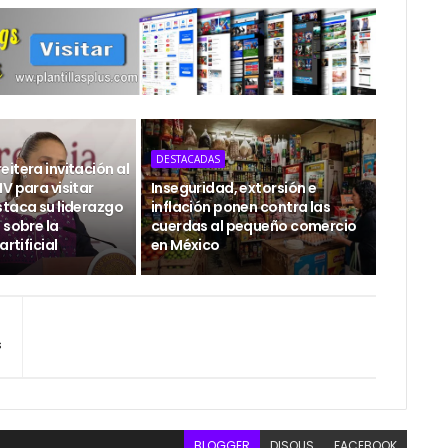
DESTACADAS
itera invitación al
V para visitar
Inseguridad, extorsión e
staca su liderazgo
inflación ponen contra las
 sobre la
cuerdas al pequeño comercio
artificial
en México
s
BLOGGER
DISQUS
FACEBOOK