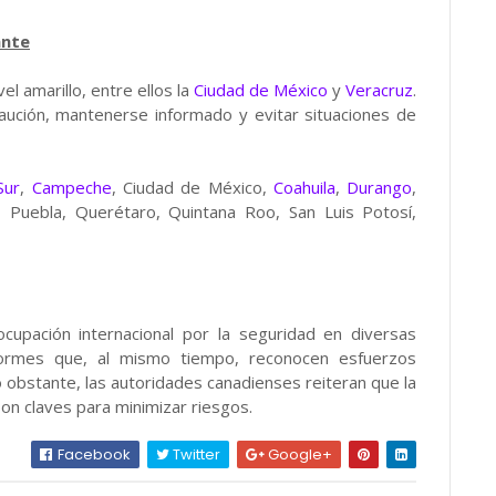
ante
 amarillo, entre ellos la
Ciudad de México
y
Veracruz
.
aución, mantenerse informado y evitar situaciones de
Sur
,
Campeche
, Ciudad de México,
Coahuila
,
Durango
,
, Puebla, Querétaro, Quintana Roo, San Luis Potosí,
eocupación internacional por la seguridad en diversas
ormes que, al mismo tiempo, reconocen esfuerzos
 obstante, las autoridades canadienses reiteran que la
son claves para minimizar riesgos.
Facebook
Twitter
Google+