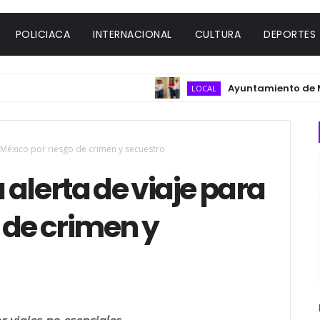
POLICIACA
INTERNACIONAL
CULTURA
DEPORTES
Ayuntamiento de Misantl
LOCAL
a México por riesgo de crimen y secuestro
alerta de viaje para
 de crimen y