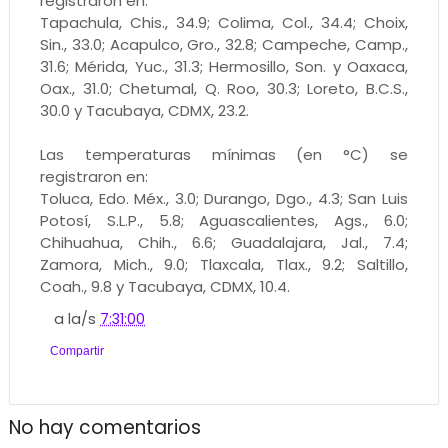
registraron en:
Tapachula, Chis., 34.9; Colima, Col., 34.4; Choix,
Sin., 33.0; Acapulco, Gro., 32.8; Campeche, Camp.,
31.6; Mérida, Yuc., 31.3; Hermosillo, Son. y Oaxaca,
Oax., 31.0; Chetumal, Q. Roo, 30.3; Loreto, B.C.S.,
30.0 y Tacubaya, CDMX, 23.2.
Las temperaturas mínimas (en °C) se
registraron en:
Toluca, Edo. Méx., 3.0; Durango, Dgo., 4.3; San Luis
Potosí, S.L.P., 5.8; Aguascalientes, Ags., 6.0;
Chihuahua, Chih., 6.6; Guadalajara, Jal., 7.4;
Zamora, Mich., 9.0; Tlaxcala, Tlax., 9.2; Saltillo,
Coah., 9.8 y Tacubaya, CDMX, 10.4.
a la/s
7:31:00
Compartir
No hay comentarios