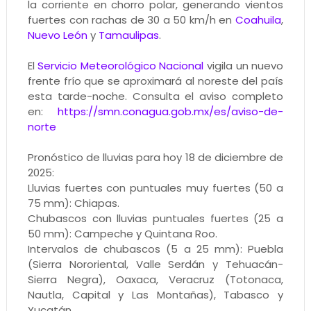
la corriente en chorro polar, generando vientos
fuertes con rachas de 30 a 50 km/h en
Coahuila
,
Nuevo León
y
Tamaulipas
.
El
Servicio Meteorológico Nacional
vigila un nuevo
frente frío que se aproximará al noreste del país
esta tarde-noche. Consulta el aviso completo
en:
https://smn.conagua.gob.mx/es/aviso-de-
norte
Pronóstico de lluvias para hoy 18 de diciembre de
2025:
Lluvias fuertes con puntuales muy fuertes (50 a
75 mm): Chiapas.
Chubascos con lluvias puntuales fuertes (25 a
50 mm): Campeche y Quintana Roo.
Intervalos de chubascos (5 a 25 mm): Puebla
(Sierra Nororiental, Valle Serdán y Tehuacán-
Sierra Negra), Oaxaca, Veracruz (Totonaca,
Nautla, Capital y Las Montañas), Tabasco y
Yucatán.