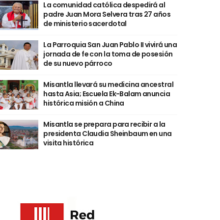
La comunidad católica despedirá al
padre Juan Mora Selvera tras 27 años
de ministerio sacerdotal
La Parroquia San Juan Pablo II vivirá una
jornada de fe con la toma de posesión
de su nuevo párroco
Misantla llevará su medicina ancestral
hasta Asia; Escuela Ek-Balam anuncia
histórica misión a China
Misantla se prepara para recibir a la
presidenta Claudia Sheinbaum en una
visita histórica