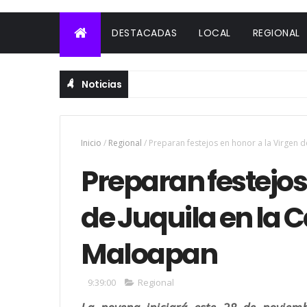
DESTACADAS
LOCAL
REGIONAL
Noticias
Inicio
/
Regional
/
Preparan festejos en honor a la Virgen d
Preparan festejos
de Juquila en la 
Maloapan
9:39:00
Regional