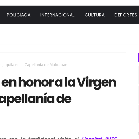
POLICIACA
INTERNACIONAL
CULTURA
DEPORTES
e Juquila en la Capellanía de Maloapan
 en honor a la Virgen
Capellanía de