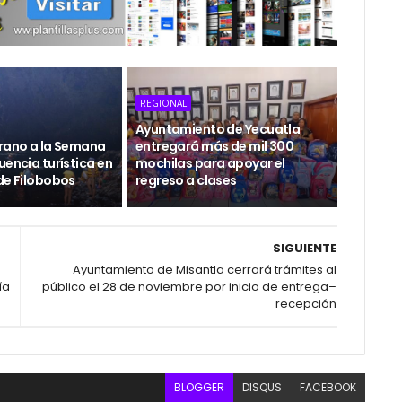
REGIONAL
Ayuntamiento de Yecuatla
erano a la Semana
entregará más de mil 300
uencia turística en
mochilas para apoyar el
de Filobobos
regreso a clases
SIGUIENTE
Ayuntamiento de Misantla cerrará trámites al
ía
público el 28 de noviembre por inicio de entrega–
recepción
BLOGGER
DISQUS
FACEBOOK