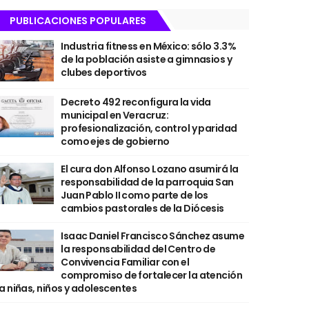
PUBLICACIONES POPULARES
Industria fitness en México: sólo 3.3%
de la población asiste a gimnasios y
clubes deportivos
Decreto 492 reconfigura la vida
municipal en Veracruz:
profesionalización, control y paridad
como ejes de gobierno
El cura don Alfonso Lozano asumirá la
responsabilidad de la parroquia San
Juan Pablo II como parte de los
cambios pastorales de la Diócesis
Isaac Daniel Francisco Sánchez asume
la responsabilidad del Centro de
Convivencia Familiar con el
compromiso de fortalecer la atención
a niñas, niños y adolescentes