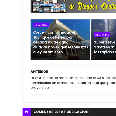
REGIONAL
Crece inconformidad en
REGIONAL
Juchique de Ferrer por
desabasto de agua;
Supera el v
ciudadanos exigen respuestas
Santa en afl
al Ayuntamiento
los rápidos 
ANTERIOR
La ONU alerta: el machismo sostiene el 60 % de los
feminicidios en el mundo, un patrón letal que podr
prevenirse
COMENTAR ESTA
PUBLICACION