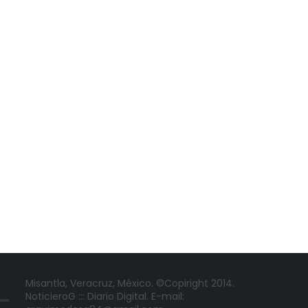
Misantla, Veracruz, México. ©Copiright 2014.
NoticieroG ::: Diario Digital. E-mail: