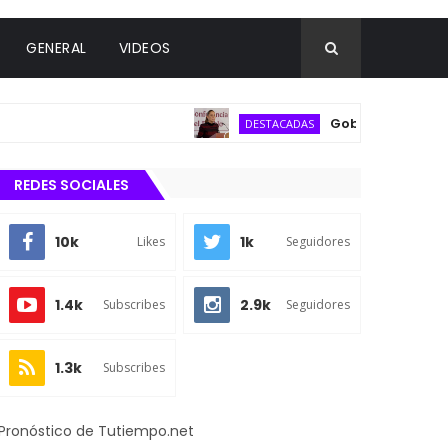
GENERAL
VIDEOS
Gobierno federal desc
DESTACADAS
REDES SOCIALES
10k
1k
Likes
Seguidores
1.4k
2.9k
Subscribes
Seguidores
1.3k
Subscribes
Pronóstico de Tutiempo.net