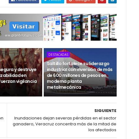
DESTACADAS
Saltillo fortalece su liderazgo
egura y destruye
industrial con inversión de más
azabilidad en
de 600 millones de pesos en
uerzan vigilancia
moderna planta
metalmecánica
SIGUIENTE
on
Inundaciones dejan severas pérdidas en el sector
ganadero, Veracruz concentra más de la mitad de
los afectados