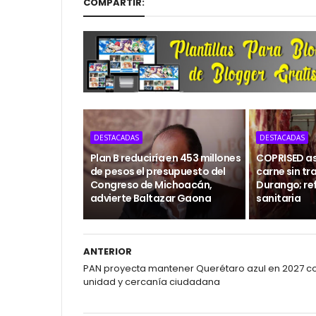
COMPARTIR:
DESTACADAS
DESTACADAS
Plan B reduciría en 453 millones
COPRISED as
de pesos el presupuesto del
carne sin tr
Congreso de Michoacán,
Durango; ref
advierte Baltazar Gaona
sanitaria
ANTERIOR
PAN proyecta mantener Querétaro azul en 2027 c
unidad y cercanía ciudadana