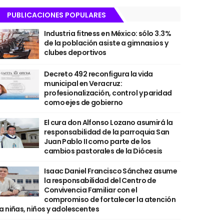
PUBLICACIONES POPULARES
Industria fitness en México: sólo 3.3%
de la población asiste a gimnasios y
clubes deportivos
Decreto 492 reconfigura la vida
municipal en Veracruz:
profesionalización, control y paridad
como ejes de gobierno
El cura don Alfonso Lozano asumirá la
responsabilidad de la parroquia San
Juan Pablo II como parte de los
cambios pastorales de la Diócesis
Isaac Daniel Francisco Sánchez asume
la responsabilidad del Centro de
Convivencia Familiar con el
compromiso de fortalecer la atención
a niñas, niños y adolescentes