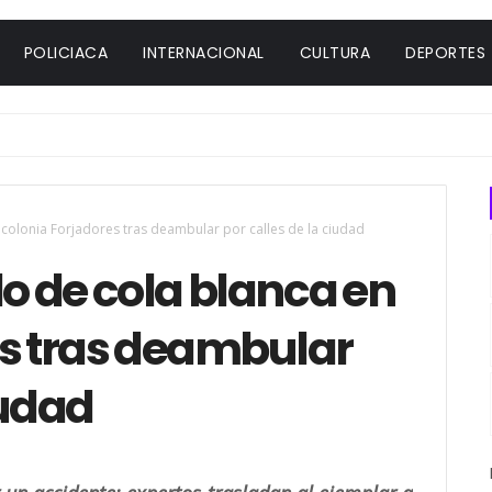
POLICIACA
INTERNACIONAL
CULTURA
DEPORTES
colonia Forjadores tras deambular por calles de la ciudad
o de cola blanca en
es tras deambular
iudad