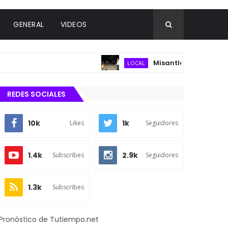
GENERAL
VIDEOS
Misantla fortalece infraes
LOCAL
REDES SOCIALES
10k
1k
Likes
Seguidores
1.4k
2.9k
Subscribes
Seguidores
1.3k
Subscribes
Pronóstico de Tutiempo.net