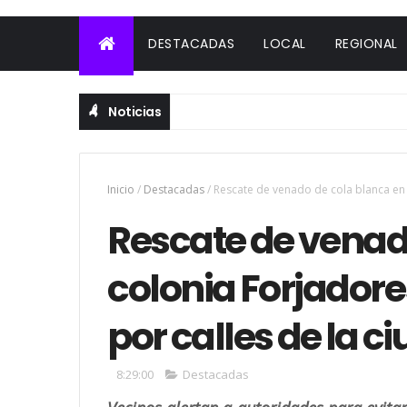
DESTACADAS
LOCAL
REGIONAL
Noticias
Inicio
/
Destacadas
/
Rescate de venado de cola blanca en 
Rescate de venad
colonia Forjador
por calles de la c
8:29:00
Destacadas