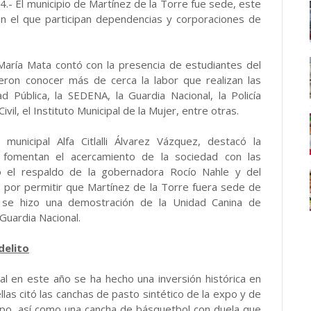
.- El municipio de Martínez de la Torre fue sede, este
 en el que participan dependencias y corporaciones de
 María Mata contó con la presencia de estudiantes del
ieron conocer más de cerca la labor que realizan las
 Pública, la SEDENA, la Guardia Nacional, la Policía
vil, el Instituto Municipal de la Mujer, entre otras.
municipal Alfa Citlalli Álvarez Vázquez, destacó la
 fomentan el acercamiento de la sociedad con las
ó el respaldo de la gobernadora Rocío Nahle y del
, por permitir que Martínez de la Torre fuera sede de
se hizo una demostración de la Unidad Canina de
Guardia Nacional.
delito
al en este año se ha hecho una inversión histórica en
llas citó las canchas de pasto sintético de la expo y de
mpo, así como una cancha de básquetbol con duela que