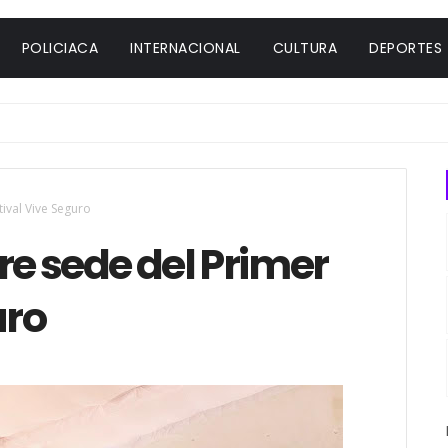
POLICIACA
INTERNACIONAL
CULTURA
DEPORTES
tival Vive Seguro
re sede del Primer
uro