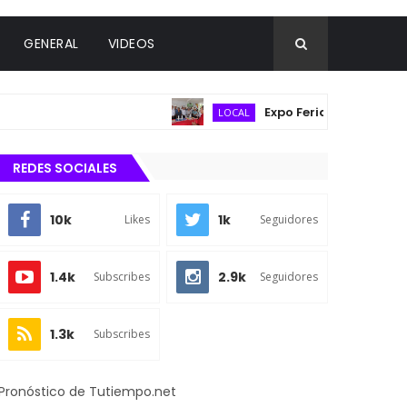
GENERAL
VIDEOS
Expo Feria Agropecuaria re
LOCAL
REDES SOCIALES
10k
1k
Likes
Seguidores
1.4k
2.9k
Subscribes
Seguidores
1.3k
Subscribes
Pronóstico de Tutiempo.net