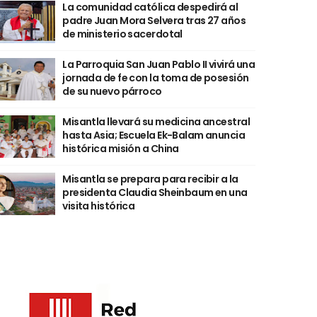
La comunidad católica despedirá al
padre Juan Mora Selvera tras 27 años
de ministerio sacerdotal
La Parroquia San Juan Pablo II vivirá una
jornada de fe con la toma de posesión
de su nuevo párroco
Misantla llevará su medicina ancestral
hasta Asia; Escuela Ek-Balam anuncia
histórica misión a China
Misantla se prepara para recibir a la
presidenta Claudia Sheinbaum en una
visita histórica