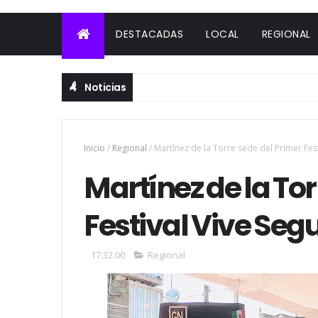
DESTACADAS
LOCAL
REGIONAL
Noticias
Inicio
/
Regional
/
Martínez de la Torre sede del Primer Fes
Martínez de la Tor
Festival Vive Seg
17:32:00
Regional