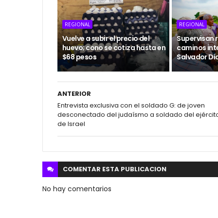
REGIONAL
REGIONAL
Vuelve a subir el precio del
Supervisan r
huevo; cono se cotiza hasta en
caminos int
$68 pesos
Salvador Dí
ANTERIOR
Entrevista exclusiva con el soldado G: de joven
desconectado del judaísmo a soldado del ejércit
de Israel
COMENTAR ESTA
PUBLICACION
No hay comentarios