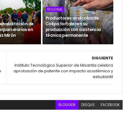
REGIONAL
Productores acuícolas de
ehabilitación de
Colipa fortalecen su
erparcelarios en
producción con asistencia
az Mirón
técnica permanente
SIGUIENTE
Instituto Tecnológico Superior de Misantla celebra
o
aprobación de patente con impacto académico y
estudiantil
BLOGGER
DISQUS
FACEBOOK