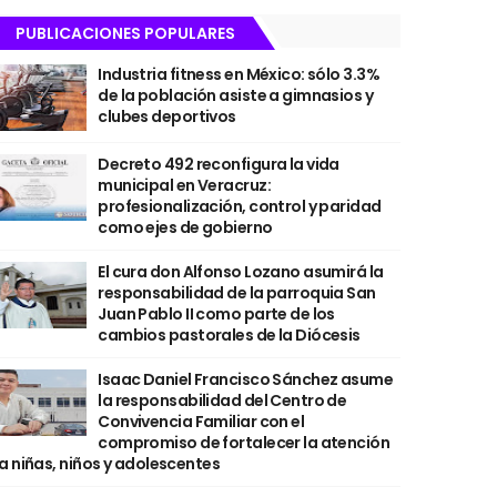
PUBLICACIONES POPULARES
Industria fitness en México: sólo 3.3%
de la población asiste a gimnasios y
clubes deportivos
Decreto 492 reconfigura la vida
municipal en Veracruz:
profesionalización, control y paridad
como ejes de gobierno
El cura don Alfonso Lozano asumirá la
responsabilidad de la parroquia San
Juan Pablo II como parte de los
cambios pastorales de la Diócesis
Isaac Daniel Francisco Sánchez asume
la responsabilidad del Centro de
Convivencia Familiar con el
compromiso de fortalecer la atención
a niñas, niños y adolescentes