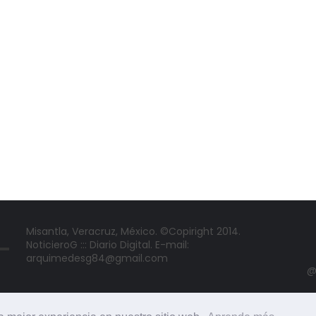
Misantla, Veracruz, México. ©Copiright 2014.
NoticieroG ::: Diario Digital. E-mail:
arquimedesg84@gmail.com
@