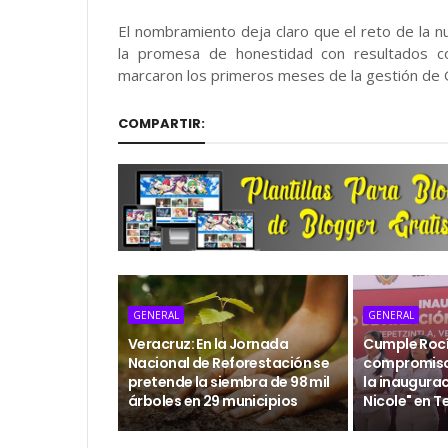
El nombramiento deja claro que el reto de la 
la promesa de honestidad con resultados co
marcaron los primeros meses de la gestión de
COMPARTIR:
GENERAL
GENERAL
Veracruz: En la Jornada
Cumple Rocí
Nacional de Reforestación se
compromiso
pretende la siembra de 98 mil
la inaugura
árboles en 29 municipios
Nicole" en T