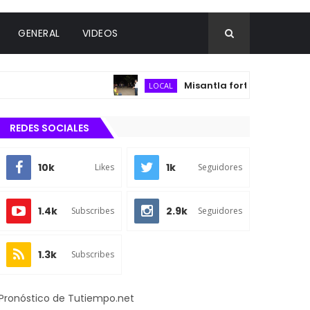
GENERAL
VIDEOS
Misantla fortalece infraestruct
LOCAL
REDES SOCIALES
10k
1k
Likes
Seguidores
1.4k
2.9k
Subscribes
Seguidores
1.3k
Subscribes
Pronóstico de Tutiempo.net