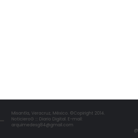
Misantla, Veracruz, México. ©Copiright 2014.
NoticieroG ::: Diario Digital. E-mail:
arquimedesg84@gmail.com
@