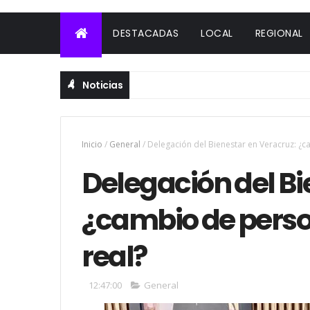
DESTACADAS
LOCAL
REGIONAL
Noticias
Inicio
/
General
/
Delegación del Bienestar en Veracruz: ¿c
Delegación del Bi
¿cambio de perso
real?
12:47:00
General