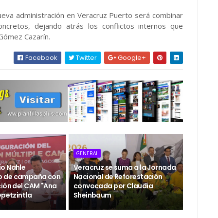
nueva administración en Veracruz Puerto será combinar
ncretos, dejando atrás los conflictos internos que
 Gómez Cazarín.
Facebook
Twitter
Google+
GENERAL
o Nahle
Veracruz se suma a la Jornada
 de campaña con
Nacional de Reforestación
ción del CAM "Ana
convocada por Claudia
epetzintla
Sheinbaum