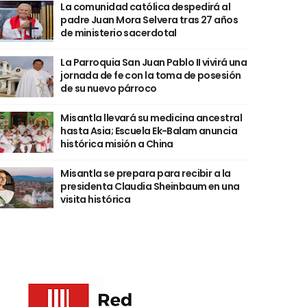
La comunidad católica despedirá al
padre Juan Mora Selvera tras 27 años
de ministerio sacerdotal
La Parroquia San Juan Pablo II vivirá una
jornada de fe con la toma de posesión
de su nuevo párroco
Misantla llevará su medicina ancestral
hasta Asia; Escuela Ek-Balam anuncia
histórica misión a China
Misantla se prepara para recibir a la
presidenta Claudia Sheinbaum en una
visita histórica