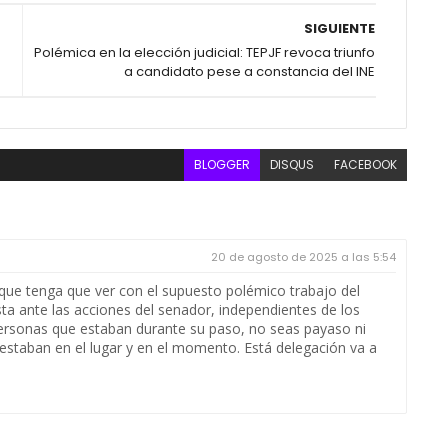
SIGUIENTE
Polémica en la elección judicial: TEPJF revoca triunfo
a candidato pese a constancia del INE
BLOGGER
DISQUS
FACEBOOK
20 de agosto de 2025 a las 5:54
que tenga que ver con el supuesto polémico trabajo del
a ante las acciones del senador, independientes de los
personas que estaban durante su paso, no seas payaso ni
estaban en el lugar y en el momento. Está delegación va a