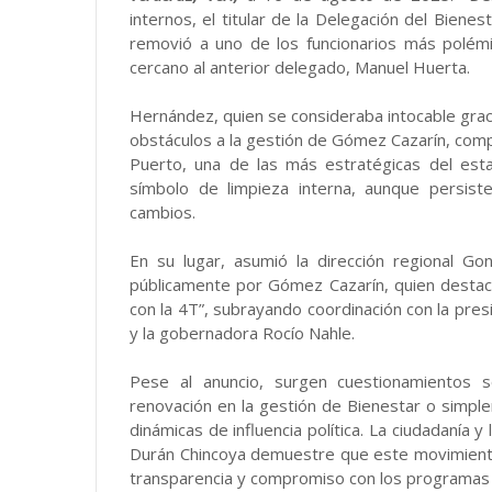
internos, el titular de la Delegación del Biene
removió a uno de los funcionarios más polémi
cercano al anterior delegado, Manuel Huerta.
Hernández, quien se consideraba intocable grac
obstáculos a la gestión de Gómez Cazarín, comp
Puerto, una de las más estratégicas del est
símbolo de limpieza interna, aunque persis
cambios.
En su lugar, asumió la dirección regional Go
públicamente por Gómez Cazarín, quien desta
con la 4T”, subrayando coordinación con la pres
y la gobernadora Rocío Nahle.
Pese al anuncio, surgen cuestionamientos 
renovación en la gestión de Bienestar o simp
dinámicas de influencia política. La ciudadanía
Durán Chincoya demuestre que este movimiento n
transparencia y compromiso con los programas s