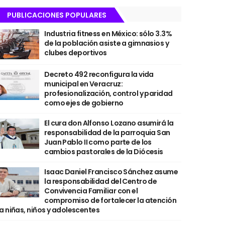
PUBLICACIONES POPULARES
Industria fitness en México: sólo 3.3%
de la población asiste a gimnasios y
clubes deportivos
Decreto 492 reconfigura la vida
municipal en Veracruz:
profesionalización, control y paridad
como ejes de gobierno
El cura don Alfonso Lozano asumirá la
responsabilidad de la parroquia San
Juan Pablo II como parte de los
cambios pastorales de la Diócesis
Isaac Daniel Francisco Sánchez asume
la responsabilidad del Centro de
Convivencia Familiar con el
compromiso de fortalecer la atención
a niñas, niños y adolescentes