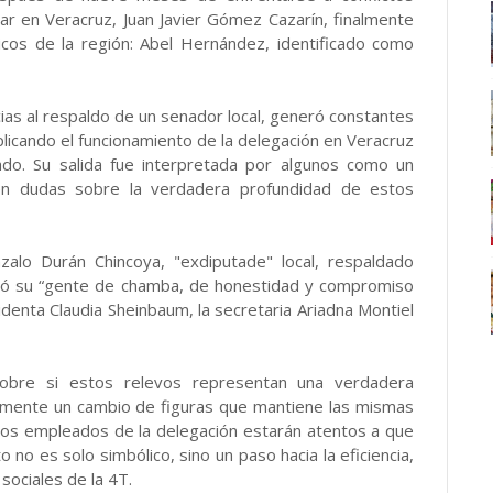
star en Veracruz, Juan Javier Gómez Cazarín, finalmente
cos de la región: Abel Hernández, identificado como
ias al respaldo de un senador local, generó constantes
licando el funcionamiento de la delegación en Veracruz
ado. Su salida fue interpretada por algunos como un
ten dudas sobre la verdadera profundidad de estos
nzalo Durán Chincoya, "exdiputade" local, respaldado
có su “gente de chamba, de honestidad y compromiso
identa Claudia Sheinbaum, la secretaria Ariadna Montiel
sobre si estos relevos representan una verdadera
lemente un cambio de figuras que mantiene las mismas
 y los empleados de la delegación estarán atentos a que
o es solo simbólico, sino un paso hacia la eficiencia,
ociales de la 4T.