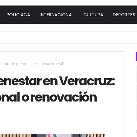
POLICIACA
INTERNACIONAL
CULTURA
DEPORTES
ambio de personal o renovación real?
enestar en Veracruz:
nal o renovación