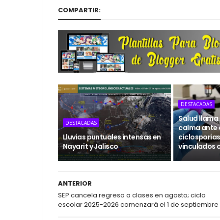
COMPARTIR:
DESTACADAS
Salud llama
DESTACADAS
calma ante 
Lluvias puntuales intensas en
ciclosporias
Nayarit y Jalisco
vinculados 
ANTERIOR
SEP cancela regreso a clases en agosto; ciclo
escolar 2025-2026 comenzará el 1 de septiembre