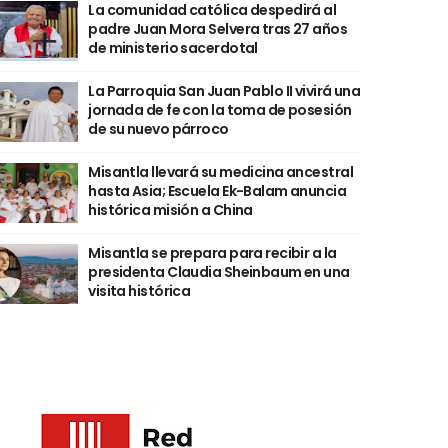
La comunidad católica despedirá al
padre Juan Mora Selvera tras 27 años
de ministerio sacerdotal
La Parroquia San Juan Pablo II vivirá una
jornada de fe con la toma de posesión
de su nuevo párroco
Misantla llevará su medicina ancestral
hasta Asia; Escuela Ek-Balam anuncia
histórica misión a China
Misantla se prepara para recibir a la
presidenta Claudia Sheinbaum en una
visita histórica