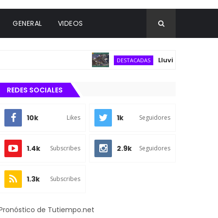
GENERAL
VIDEOS
Lluvias puntuales inten
DESTACADAS
REDES SOCIALES
10k
1k
Likes
Seguidores
1.4k
2.9k
Subscribes
Seguidores
1.3k
Subscribes
Pronóstico de Tutiempo.net