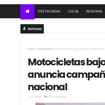
DESTACADAS
LOCAL
REGIONAL
Noticias
Inicio
/
Destacadas
/
Motocicletas bajo la lupa: Sheinbaum
Motocicletas baj
anuncia campaña 
nacional
10:18:00
Destacadas