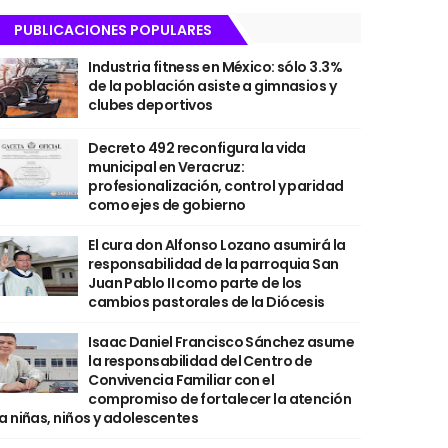
PUBLICACIONES POPULARES
Industria fitness en México: sólo 3.3%
de la población asiste a gimnasios y
clubes deportivos
Decreto 492 reconfigura la vida
municipal en Veracruz:
profesionalización, control y paridad
como ejes de gobierno
El cura don Alfonso Lozano asumirá la
responsabilidad de la parroquia San
Juan Pablo II como parte de los
cambios pastorales de la Diócesis
Isaac Daniel Francisco Sánchez asume
la responsabilidad del Centro de
Convivencia Familiar con el
compromiso de fortalecer la atención
a niñas, niños y adolescentes