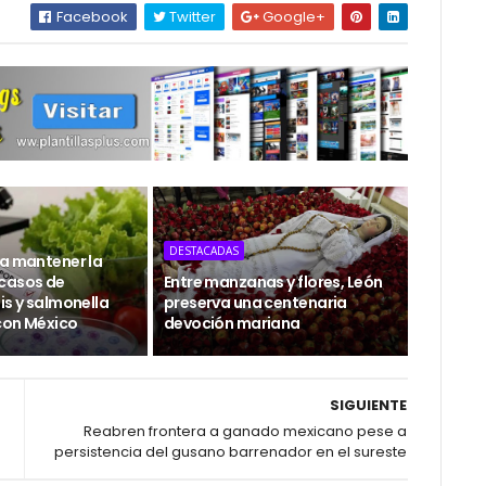
Facebook
Twitter
Google+
DESTACADAS
 a mantener la
casos de
Entre manzanas y flores, León
is y salmonella
preserva una centenaria
con México
devoción mariana
SIGUIENTE
Reabren frontera a ganado mexicano pese a
persistencia del gusano barrenador en el sureste