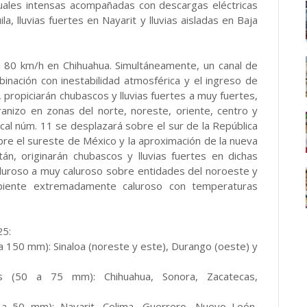
ntuales intensas acompañadas con descargas eléctricas
a, lluvias fuertes en Nayarit y lluvias aisladas en Baja
 80 km/h en Chihuahua. Simultáneamente, un canal de
inación con inestabilidad atmosférica y el ingreso de
propiciarán chubascos y lluvias fuertes a muy fuertes,
ranizo en zonas del norte, noreste, oriente, centro y
ical núm. 11 se desplazará sobre el sur de la República
bre el sureste de México y la aproximación de la nueva
án, originarán chubascos y lluvias fuertes en dichas
aluroso a muy caluroso sobre entidades del noroeste y
mbiente extremadamente caluroso con temperaturas
25:
a 150 mm): Sinaloa (noreste y este), Durango (oeste) y
es (50 a 75 mm): Chihuahua, Sonora, Zacatecas,
5 a 50 mm): Nayarit, Colima, Guerrero, Nuevo León,