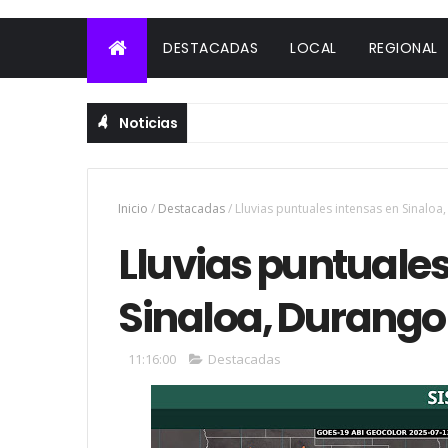
DESTACADAS
LOCAL
REGIONAL
Noticias
Inicio
/
Destacadas
/
Lluvias puntuales intensas en Sinaloa
Lluvias puntuales
Sinaloa, Durango
11:16:00
Destacadas