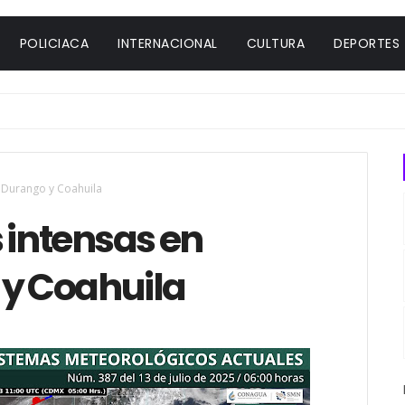
POLICIACA
INTERNACIONAL
CULTURA
DEPORTES
, Durango y Coahuila
 intensas en
 y Coahuila