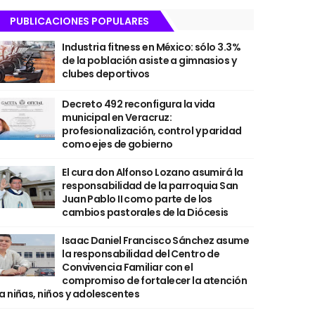
PUBLICACIONES POPULARES
Industria fitness en México: sólo 3.3%
de la población asiste a gimnasios y
clubes deportivos
Decreto 492 reconfigura la vida
municipal en Veracruz:
profesionalización, control y paridad
como ejes de gobierno
El cura don Alfonso Lozano asumirá la
responsabilidad de la parroquia San
Juan Pablo II como parte de los
cambios pastorales de la Diócesis
Isaac Daniel Francisco Sánchez asume
la responsabilidad del Centro de
Convivencia Familiar con el
compromiso de fortalecer la atención
a niñas, niños y adolescentes