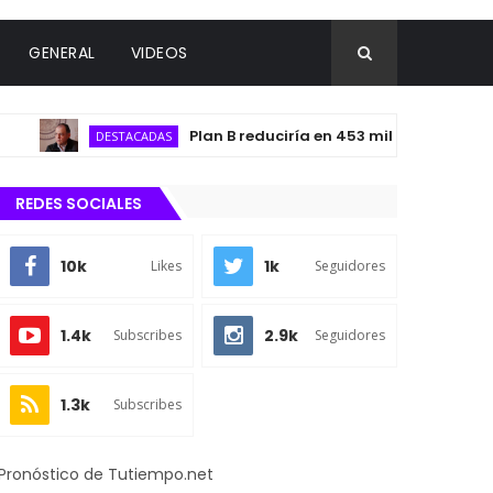
GENERAL
VIDEOS
Plan B reduciría en 453 millones de pesos el 
DESTACADAS
REDES SOCIALES
10k
1k
Likes
Seguidores
1.4k
2.9k
Subscribes
Seguidores
1.3k
Subscribes
Pronóstico de Tutiempo.net