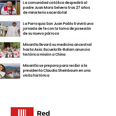
La comunidad católica despedirá al
padre Juan Mora Selvera tras 27 años
de ministerio sacerdotal
La Parroquia San Juan Pablo II vivirá una
jornada de fe con la toma de posesión
de su nuevo párroco
Misantla llevará su medicina ancestral
hasta Asia; Escuela Ek-Balam anuncia
histórica misión a China
Misantla se prepara para recibir a la
presidenta Claudia Sheinbaum en una
visita histórica