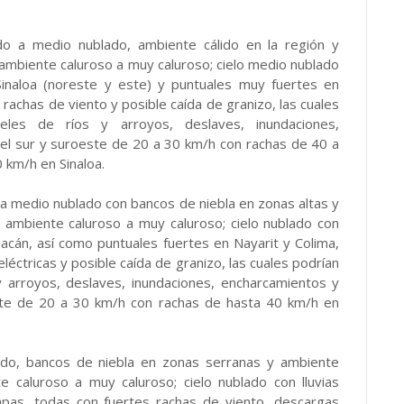
ado a medio nublado, ambiente cálido en la región y
 ambiente caluroso a muy caluroso; cielo medio nublado
 Sinaloa (noreste y este) y puntuales muy fuertes en
rachas de viento y posible caída de granizo, las cuales
eles de ríos y arroyos, deslaves, inundaciones,
 del sur y suroeste de 20 a 30 km/h con rachas de 40 a
 km/h en Sinaloa.
 a medio nublado con bancos de niebla en zonas altas y
 ambiente caluroso a muy caluroso; cielo nublado con
oacán, así como puntuales fuertes en Nayarit y Colima,
éctricas y posible caída de granizo, las cuales podrían
 y arroyos, deslaves, inundaciones, encharcamientos y
oeste de 20 a 30 km/h con rachas de hasta 40 km/h en
lado, bancos de niebla en zonas serranas y ambiente
e caluroso a muy caluroso; cielo nublado con lluvias
apas, todas con fuertes rachas de viento, descargas