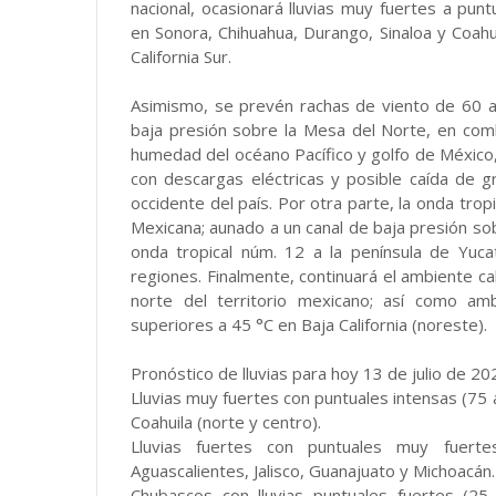
nacional, ocasionará lluvias muy fuertes a pu
en Sonora, Chihuahua, Durango, Sinaloa y Coahuil
California Sur.
Asimismo, se prevén rachas de viento de 60 a
baja presión sobre la Mesa del Norte, en comb
humedad del océano Pacífico y golfo de México, 
con descargas eléctricas y posible caída de g
occidente del país. Por otra parte, la onda trop
Mexicana; aunado a un canal de baja presión so
onda tropical núm. 12 a la península de Yucat
regiones. Finalmente, continuará el ambiente c
norte del territorio mexicano; así como a
superiores a 45 °C en Baja California (noreste).
Pronóstico de lluvias para hoy 13 de julio de 20
Lluvias muy fuertes con puntuales intensas (75 
Coahuila (norte y centro).
Lluvias fuertes con puntuales muy fuert
Aguascalientes, Jalisco, Guanajuato y Michoacán.
Chubascos con lluvias puntuales fuertes (2