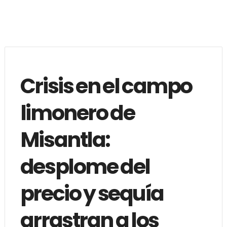
Crisis en el campo
limonero de
Misantla:
desplome del
precio y sequía
arrastran a los