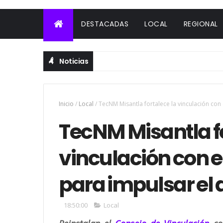
DESTACADAS
LOCAL
REGIONAL
Noticias
Inicio
/
Local
/
TecNM Misantla fortalece la vinculación con 
TecNM Misantla fo
vinculación con e
para impulsar el 
18:50:00
Local