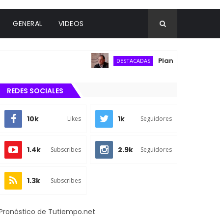
GENERAL
VIDEOS
Plan B reduciría en 453 m
DESTACADAS
REDES SOCIALES
10k
1k
Likes
Seguidores
1.4k
2.9k
Subscribes
Seguidores
1.3k
Subscribes
Pronóstico de Tutiempo.net