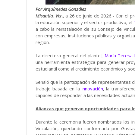
Por Arquímedes González
Misantla, Ver.,
a 26 de junio de 2026.- Con el pr
la educación superior y el sector productivo, el
a cabo la reinstalación de su Consejo de Vincul
con empresas, instituciones públicas y organiz
región.
La directora general del plantel,
María Teresa 
una herramienta estratégica para generar pro
estudiantil como al crecimiento económico y soci
Señaló que la participación de representantes d
trabajo basada en la
innovación
, la transfere
capaces de responder a las necesidades actuale
Alianzas que generan oportunidades para l
Durante la ceremonia fueron nombrados los in
Vinculación, quedando conformada por Gusta
Márquez Reyes, secretario, y Rosario Pérez Cab