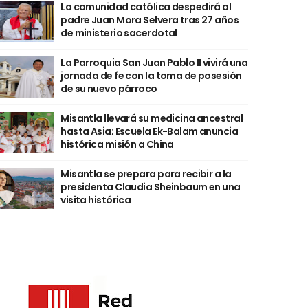
La comunidad católica despedirá al
padre Juan Mora Selvera tras 27 años
de ministerio sacerdotal
La Parroquia San Juan Pablo II vivirá una
jornada de fe con la toma de posesión
de su nuevo párroco
Misantla llevará su medicina ancestral
hasta Asia; Escuela Ek-Balam anuncia
histórica misión a China
Misantla se prepara para recibir a la
presidenta Claudia Sheinbaum en una
visita histórica