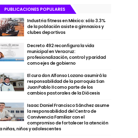
PUBLICACIONES POPULARES
Industria fitness en México: sólo 3.3%
de la población asiste a gimnasios y
clubes deportivos
Decreto 492 reconfigura la vida
municipal en Veracruz:
profesionalización, control y paridad
como ejes de gobierno
El cura don Alfonso Lozano asumirá la
responsabilidad de la parroquia San
Juan Pablo II como parte de los
cambios pastorales de la Diócesis
Isaac Daniel Francisco Sánchez asume
la responsabilidad del Centro de
Convivencia Familiar con el
compromiso de fortalecer la atención
a niñas, niños y adolescentes