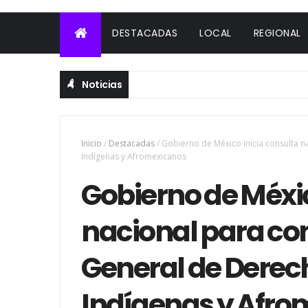
DESTACADAS
LOCAL
REGIONAL
Noticias
Inicio
/
Destacadas
/
Gobierno de México inicia consulta n
Indígenas y Afromexicanos
Gobierno de Méxic
nacional para con
General de Derech
Indígenas y Afr