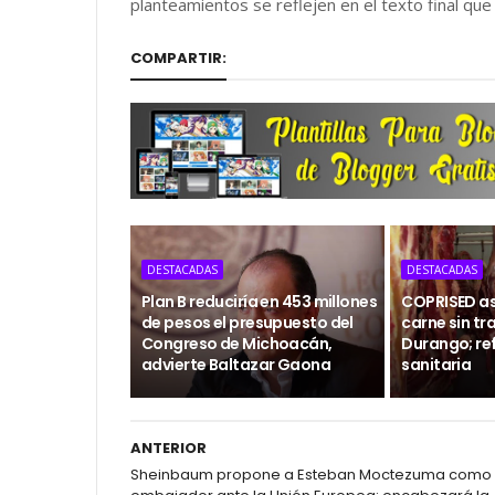
planteamientos se reflejen en el texto final que
COMPARTIR:
DESTACADAS
DESTACADAS
Plan B reduciría en 453 millones
COPRISED as
de pesos el presupuesto del
carne sin tr
Congreso de Michoacán,
Durango; ref
advierte Baltazar Gaona
sanitaria
ANTERIOR
Sheinbaum propone a Esteban Moctezuma como