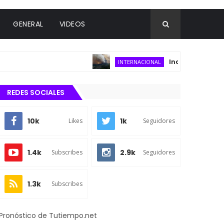
GENERAL
VIDEOS
Incendio forestal cons
INTERNACIONAL
REDES SOCIALES
10k
1k
Likes
Seguidores
1.4k
2.9k
Subscribes
Seguidores
1.3k
Subscribes
Pronóstico de Tutiempo.net