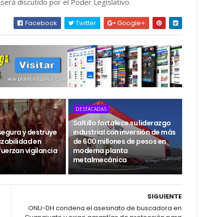
 será discutido por el Poder Legislativo.
Facebook
Twitter
Google+
DESTACADAS
Saltillo fortalece su liderazgo
egura y destruye
industrial con inversión de más
azabilidad en
de 600 millones de pesos en
uerzan vigilancia
moderna planta
metalmecánica
SIGUIENTE
ONU-DH condena el asesinato de buscadora en