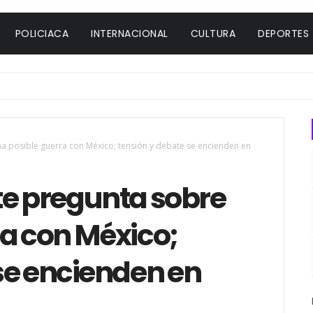
POLICIACA
INTERNACIONAL
CULTURA
DEPORTES
a posible guerra con México; tensión y debate se encienden en
te pregunta sobre
ra con México;
se encienden en