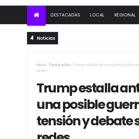
DESTACADAS
LOCAL
REGIONAL
Noticias
Inicio
/
Destacadas
/
Trump estalla ante pregunta sobre un
redes
Trump estalla an
una posible guer
tensión y debate 
redes