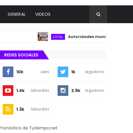
GENERAL
VIDEOS
Autoridades municipales y del secto
LOCAL
REDES SOCIALES
10k
1k
Likes
Seguidores
1.4k
2.9k
Subscribes
Seguidores
1.3k
Subscribes
Pronóstico de Tutiempo.net