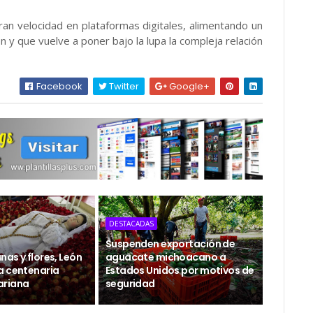
gran velocidad en plataformas digitales, alimentando un
 y que vuelve a poner bajo la lupa la compleja relación
Facebook
Twitter
Google+
DESTACADAS
Suspenden exportación de
as y flores, León
aguacate michoacano a
a centenaria
Estados Unidos por motivos de
ariana
seguridad