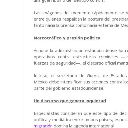
una guerra, sino de “sentido común”.
Las imágenes del momento rápidamente se vir
entre quienes respaldan la postura del preside
tanto hacia la prensa como hacia el tema de Méx
Narcotráfico y presión política
Aunque la administración estadounidense ha 
operativos contra estructuras criminales —i
fuerzas de seguridad—, el discurso oficial manti
Incluso, el secretario de Guerra de Estado
México debe intensificar sus acciones contra l
parte del gobierno estadounidense.
Un discurso que genera inquietud
Especialistas consideran que este tipo de decl
política y mediática entre ambos países, espe
migración
domina la agenda internacional.