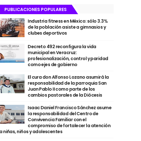
PUBLICACIONES POPULARES
Industria fitness en México: sólo 3.3%
de la población asiste a gimnasios y
clubes deportivos
Decreto 492 reconfigura la vida
municipal en Veracruz:
profesionalización, control y paridad
como ejes de gobierno
El cura don Alfonso Lozano asumirá la
responsabilidad de la parroquia San
Juan Pablo II como parte de los
cambios pastorales de la Diócesis
Isaac Daniel Francisco Sánchez asume
la responsabilidad del Centro de
Convivencia Familiar con el
compromiso de fortalecer la atención
a niñas, niños y adolescentes