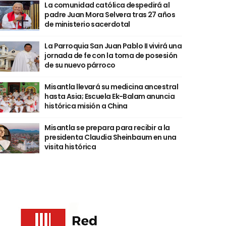
La comunidad católica despedirá al
padre Juan Mora Selvera tras 27 años
de ministerio sacerdotal
La Parroquia San Juan Pablo II vivirá una
jornada de fe con la toma de posesión
de su nuevo párroco
Misantla llevará su medicina ancestral
hasta Asia; Escuela Ek-Balam anuncia
histórica misión a China
Misantla se prepara para recibir a la
presidenta Claudia Sheinbaum en una
visita histórica