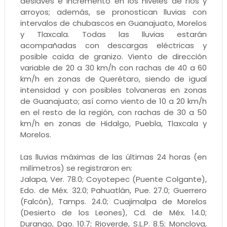
deslaves e incremento en los niveles de ríos y
arroyos; además, se pronostican lluvias con
intervalos de chubascos en Guanajuato, Morelos
y Tlaxcala. Todas las lluvias estarán
acompañadas con descargas eléctricas y
posible caída de granizo. Viento de dirección
variable de 20 a 30 km/h con rachas de 40 a 60
km/h en zonas de Querétaro, siendo de igual
intensidad y con posibles tolvaneras en zonas
de Guanajuato; así como viento de 10 a 20 km/h
en el resto de la región, con rachas de 30 a 50
km/h en zonas de Hidalgo, Puebla, Tlaxcala y
Morelos.
Las lluvias máximas de las últimas 24 horas (en
milímetros) se registraron en:
Jalapa, Ver. 78.0; Coyotepec (Puente Colgante),
Edo. de Méx. 32.0; Pahuatlán, Pue. 27.0; Guerrero
(Falcón), Tamps. 24.0; Cuajimalpa de Morelos
(Desierto de los Leones), Cd. de Méx. 14.0;
Durango, Dgo. 10.7; Rioverde, S.L.P. 8.5; Monclova,