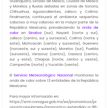
Guanajuato, Estado de México, Ciudad de México
y Morelos; y lluvias aisladas en zonas de Sonora,
Chihuahua, Aguascalientes, Jalisco y Colima.
Finalmente, continuará el ambiente vespertino
caluroso a muy caluroso en la mayor parte de la
República Mexicana, prevaleciendo la
onda de
calor
en
Sinaloa
(sur), Nayarit (norte y sur),
Jalisco (centro, sur y suroeste), Colima (norte y
este), Michoacán (centro y suroeste), Guerrero
(noroeste, sur y sureste), Morelos (sur), Puebla
(suroeste), Veracruz (centro), Oaxaca (centro,
sur y este), Chiapas (norte, centro y oeste),
Campeche (norte) y Yucatán (oeste).
El
Servicio Meteorológico Nacional
monitorea la
onda de calor sobre 13 entidades de la República
Mexicana
Para mayor información en:
https://smn.conagua.gob.mx/es/pronosticos/pr
onosticossubmenu/pronostico-extendido-a-96-