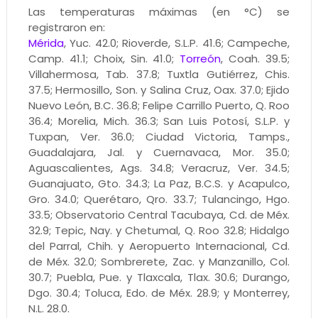
Las temperaturas máximas (en °C) se
registraron en:
Mérida
, Yuc. 42.0; Rioverde, S.L.P. 41.6; Campeche,
Camp. 41.1; Choix, Sin. 41.0;
Torreón
, Coah. 39.5;
Villahermosa, Tab. 37.8; Tuxtla Gutiérrez, Chis.
37.5; Hermosillo, Son. y Salina Cruz, Oax. 37.0; Ejido
Nuevo León, B.C. 36.8; Felipe Carrillo Puerto, Q. Roo
36.4; Morelia, Mich. 36.3; San Luis Potosí, S.L.P. y
Tuxpan, Ver. 36.0; Ciudad Victoria, Tamps.,
Guadalajara, Jal. y Cuernavaca, Mor. 35.0;
Aguascalientes, Ags. 34.8; Veracruz, Ver. 34.5;
Guanajuato, Gto. 34.3; La Paz, B.C.S. y Acapulco,
Gro. 34.0; Querétaro, Qro. 33.7; Tulancingo, Hgo.
33.5; Observatorio Central Tacubaya, Cd. de Méx.
32.9; Tepic, Nay. y Chetumal, Q. Roo 32.8; Hidalgo
del Parral, Chih. y Aeropuerto Internacional, Cd.
de Méx. 32.0; Sombrerete, Zac. y Manzanillo, Col.
30.7; Puebla, Pue. y Tlaxcala, Tlax. 30.6; Durango,
Dgo. 30.4; Toluca, Edo. de Méx. 28.9; y Monterrey,
N.L. 28.0.