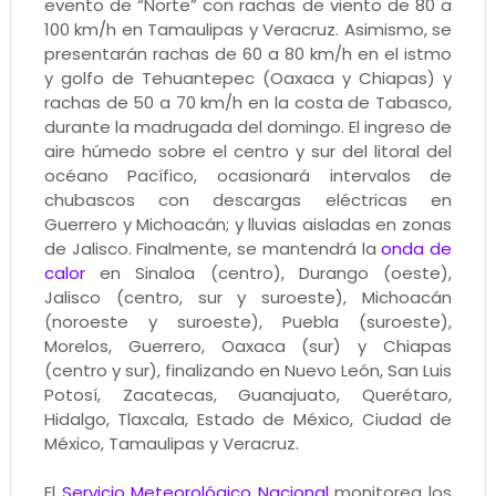
evento de “Norte” con rachas de viento de 80 a
100 km/h en Tamaulipas y Veracruz. Asimismo, se
presentarán rachas de 60 a 80 km/h en el istmo
y golfo de Tehuantepec (Oaxaca y Chiapas) y
rachas de 50 a 70 km/h en la costa de Tabasco,
durante la madrugada del domingo. El ingreso de
aire húmedo sobre el centro y sur del litoral del
océano Pacífico, ocasionará intervalos de
chubascos con descargas eléctricas en
Guerrero y Michoacán; y lluvias aisladas en zonas
de Jalisco. Finalmente, se mantendrá la
onda de
calor
en Sinaloa (centro), Durango (oeste),
Jalisco (centro, sur y suroeste), Michoacán
(noroeste y suroeste), Puebla (suroeste),
Morelos, Guerrero, Oaxaca (sur) y Chiapas
(centro y sur), finalizando en Nuevo León, San Luis
Potosí, Zacatecas, Guanajuato, Querétaro,
Hidalgo, Tlaxcala, Estado de México, Ciudad de
México, Tamaulipas y Veracruz.
El
Servicio Meteorológico Nacional
monitorea los