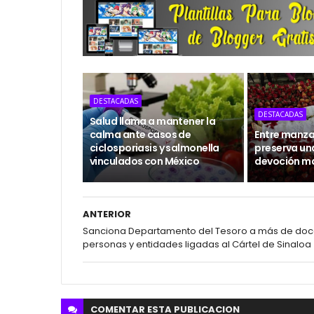
DESTACADAS
DESTACADAS
Salud llama a mantener la
calma ante casos de
Entre manzan
ciclosporiasis y salmonella
preserva un
vinculados con México
devoción m
ANTERIOR
Sanciona Departamento del Tesoro a más de do
personas y entidades ligadas al Cártel de Sinaloa
COMENTAR ESTA
PUBLICACION