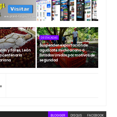
DESTACADAS
Suspenden exportación de
as y flores, León
aguacate michoacano a
a centenaria
Estados Unidos por motivos de
ariana
seguridad
ce
BLOGGER
DISQUS
FACEBOOK