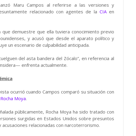
 lanzó Maru Campos al referirse a las versiones y
resuntamente relacionado con agentes de la
CIA
en
a que demuestre que ella tuviera conocimiento previo
dounidenses, y acusó que desde el aparato político y
ye un escenario de culpabilidad anticipada.
 cuelguen del asta bandera del Zócalo”, en referencia al
considera— enfrenta actualmente.
lémica
ista ocurrió cuando Campos comparó su situación con
 Rocha Moya
.
eñalada públicamente, Rocha Moya ha sido tratado con
ersiones surgidas en Estados Unidos sobre presuntos
y acusaciones relacionadas con narcoterrorismo.