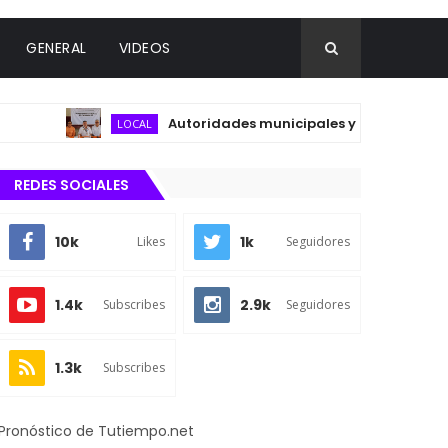
GENERAL
VIDEOS
Autoridades municipales y del sector salud re
LOCAL
REDES SOCIALES
10k
1k
Likes
Seguidores
1.4k
2.9k
Subscribes
Seguidores
1.3k
Subscribes
Pronóstico de Tutiempo.net