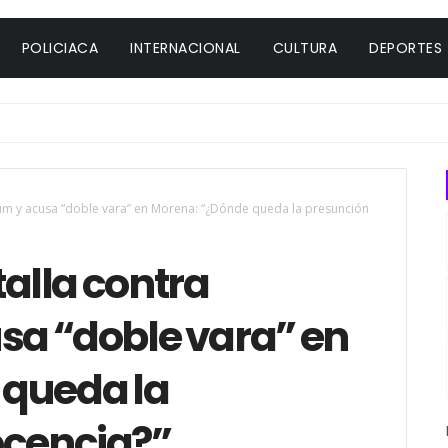
POLICIACA
INTERNACIONAL
CULTURA
DEPORTES
m y acusa “doble vara” en Morena: “¿Dónde queda la presunción
alla contra
a “doble vara” en
 queda la
ocencia?”