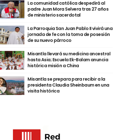
La comunidad católica despedirá al
padre Juan Mora Selvera tras 27 años
de ministerio sacerdotal
La Parroquia San Juan Pablo II vivirá una
jornada de fe con la toma de posesión
de su nuevo párroco
Misantla llevará su medicina ancestral
hasta Asia; Escuela Ek-Balam anuncia
histórica misión a China
Misantla se prepara para recibir a la
presidenta Claudia Sheinbaum en una
visita histórica