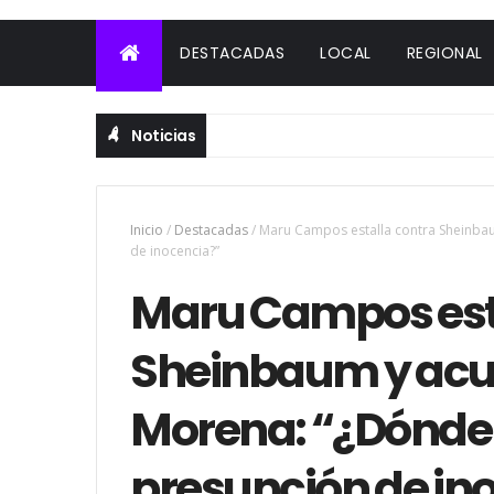
DESTACADAS
LOCAL
REGIONAL
Noticias
Inicio
/
Destacadas
/
Maru Campos estalla contra Sheinbau
de inocencia?”
Maru Campos est
Sheinbaum y acus
Morena: “¿Dónde
presunción de in