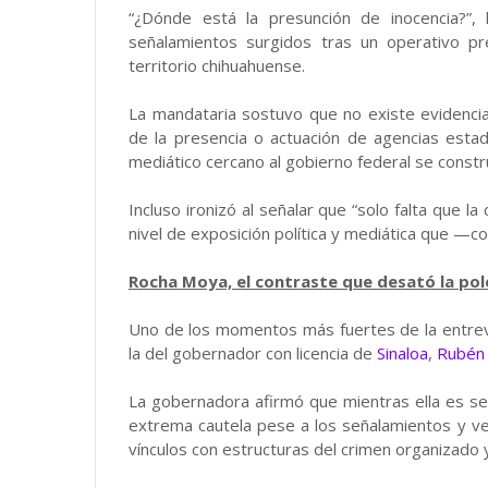
“¿Dónde está la presunción de inocencia?”,
señalamientos surgidos tras un operativo p
territorio chihuahuense.
La mandataria sostuvo que no existe evidenci
de la presencia o actuación de agencias esta
mediático cercano al gobierno federal se constru
Incluso ironizó al señalar que “solo falta que la
nivel de exposición política y mediática que —
Rocha Moya, el contraste que desató la po
Uno de los momentos más fuertes de la entrev
la del gobernador con licencia de
Sinaloa
,
Rubén
La gobernadora afirmó que mientras ella es s
extrema cautela pese a los señalamientos y v
vínculos con estructuras del crimen organizado 