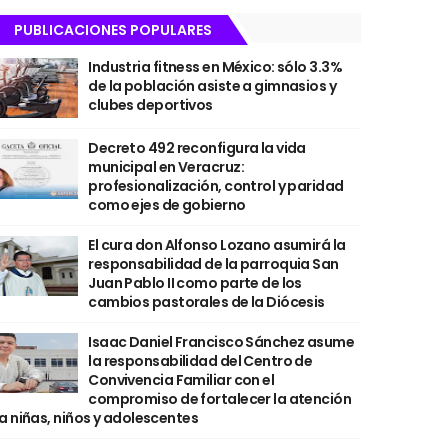
PUBLICACIONES POPULARES
Industria fitness en México: sólo 3.3%
de la población asiste a gimnasios y
clubes deportivos
Decreto 492 reconfigura la vida
municipal en Veracruz:
profesionalización, control y paridad
como ejes de gobierno
El cura don Alfonso Lozano asumirá la
responsabilidad de la parroquia San
Juan Pablo II como parte de los
cambios pastorales de la Diócesis
Isaac Daniel Francisco Sánchez asume
la responsabilidad del Centro de
Convivencia Familiar con el
compromiso de fortalecer la atención
a niñas, niños y adolescentes