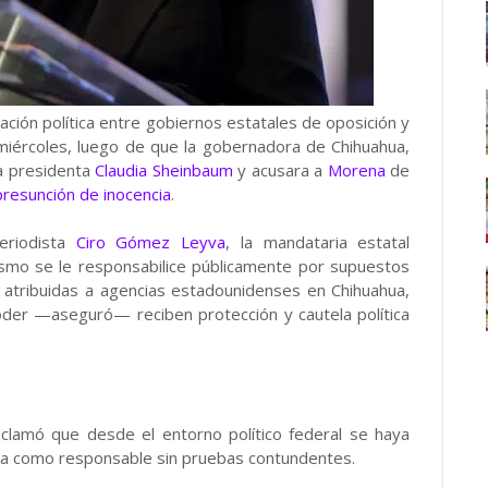
ción política entre gobiernos estatales de oposición y
e miércoles, luego de que la gobernadora de Chihuahua,
la presidenta
Claudia Sheinbaum
y acusara a
Morena
de
presunción de inocencia
.
periodista
Ciro Gómez Leyva
, la mandataria estatal
lismo se le responsabilice públicamente por supuestos
 atribuidas a agencias estadounidenses en Chihuahua,
poder —aseguró— reciben protección y cautela política
reclamó que desde el entorno político federal se haya
loca como responsable sin pruebas contundentes.