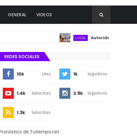
GENERAL
VIDEOS
Autoridades municipales y d
LOCAL
REDES SOCIALES
10k
1k
Likes
Seguidores
1.4k
2.9k
Subscribes
Seguidores
1.3k
Subscribes
Pronóstico de Tutiempo.net