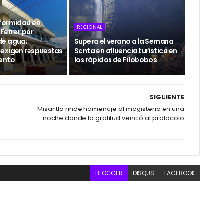
formidad en
REGIONAL
Ferrer por
de agua;
Supera el verano a la Semana
exigen respuestas
Santa en afluencia turística en
ento
los rápidos de Filobobos
SIGUIENTE
Misantla rinde homenaje al magisterio en una
noche donde la gratitud venció al protocolo
BLOGGER
DISQUS
FACEBOOK