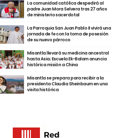
La comunidad católica despedirá al
padre Juan Mora Selvera tras 27 años
de ministerio sacerdotal
La Parroquia San Juan Pablo II vivirá una
jornada de fe con la toma de posesión
de su nuevo párroco
Misantla llevará su medicina ancestral
hasta Asia; Escuela Ek-Balam anuncia
histórica misión a China
Misantla se prepara para recibir a la
presidenta Claudia Sheinbaum en una
visita histórica