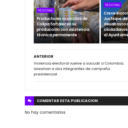
REGIONAL
REGIONAL
Crece incon
Productores acuícolas de
Juchique de 
Colipa fortalecen su
desabasto 
producción con asistencia
ciudadanos 
técnica permanente
al Ayuntami
ANTERIOR
Violencia electoral vuelve a sacudir a Colombia;
asesinan a dos integrantes de campaña
presidencial
COMENTAR ESTA
PUBLICACION
No hay comentarios