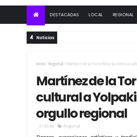
DESTACADAS
LOCAL
REGIONAL
Noticias
Inicio
/
Regional
/
Martínez de la Torre lleva su esencia cult
Martínez de la Tor
cultural a Yolpaki 
orgullo regional
21:05:00
Regional