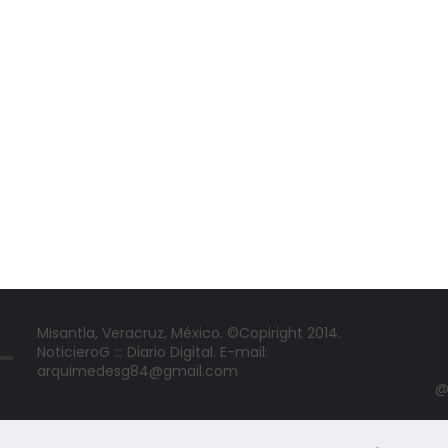
Misantla, Veracruz, México. ©Copiright 2014.
NoticieroG ::: Diario Digital. E-mail:
arquimedesg84@gmail.com
@