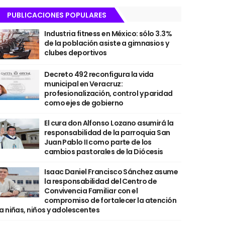
PUBLICACIONES POPULARES
Industria fitness en México: sólo 3.3%
de la población asiste a gimnasios y
clubes deportivos
Decreto 492 reconfigura la vida
municipal en Veracruz:
profesionalización, control y paridad
como ejes de gobierno
El cura don Alfonso Lozano asumirá la
responsabilidad de la parroquia San
Juan Pablo II como parte de los
cambios pastorales de la Diócesis
Isaac Daniel Francisco Sánchez asume
la responsabilidad del Centro de
Convivencia Familiar con el
compromiso de fortalecer la atención
a niñas, niños y adolescentes