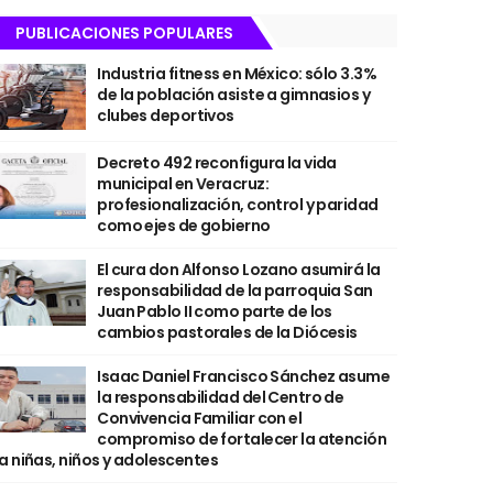
PUBLICACIONES POPULARES
Industria fitness en México: sólo 3.3%
de la población asiste a gimnasios y
clubes deportivos
Decreto 492 reconfigura la vida
municipal en Veracruz:
profesionalización, control y paridad
como ejes de gobierno
El cura don Alfonso Lozano asumirá la
responsabilidad de la parroquia San
Juan Pablo II como parte de los
cambios pastorales de la Diócesis
Isaac Daniel Francisco Sánchez asume
la responsabilidad del Centro de
Convivencia Familiar con el
compromiso de fortalecer la atención
a niñas, niños y adolescentes