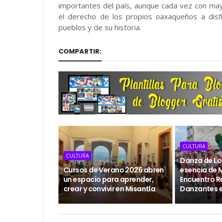
importantes del país, aunque cada vez con may
el derecho de los propios oaxaqueños a disf
pueblos y de su historia.
COMPARTIR:
CULTURA
CULTURA
Danza de Los
Cursos de Verano 2026 abren
esencia de M
un espacio para aprender,
Encuentro R
crear y convivir en Misantla
Danzantes 