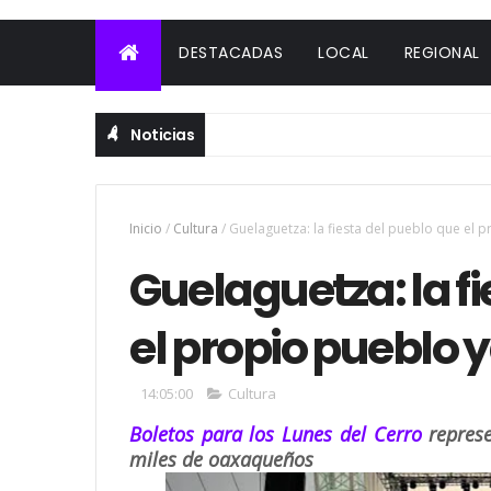
DESTACADAS
LOCAL
REGIONAL
Noticias
Inicio
/
Cultura
/
Guelaguetza: la fiesta del pueblo que el
Guelaguetza: la f
el propio pueblo 
14:05:00
Cultura
Boletos para los Lunes del Cerro
represe
miles de oaxaqueños