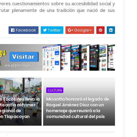
ores cuestionamientos sobre su accesibilidad social y
rutar plenamente de una tradición que nació de sus
Facebook
Twitter
Google+
CULTURA
 Tocotines lleva la
Misantla honrará el legado de
isantla al Primer
Raquel Jiménez Díaz con un
egional de
homenaje que reunirá a la
en Tlapacoyan
comunidad cultural del país