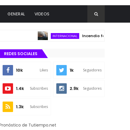
GENERAL
VIDEOS
Incendio forestal consume más 
INTERNACIONAL
REDES SOCIALES
10k
1k
Likes
Seguidores
1.4k
2.9k
Subscribes
Seguidores
1.3k
Subscribes
Pronóstico de Tutiempo.net