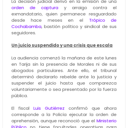
La decisión judicial derivó en la emisión de una
orden de captura
y arraigo contra el
exmandatario, quien permanece resguardado
desde hace meses en el
Trópico de
Cochabamba
, bastión político y sindical de sus
seguidores.
Un juicio suspendido y una crisis que escala
La audiencia comenzó la mañana de este lunes
en Tarija sin la presencia de Morales ni de sus
abogados particulares. Ante ello, el tribunal
determinó declararlo rebelde ante la justicia y
suspender el juicio hasta que comparezca
voluntariamente o sea presentado por la fuerza
pública.
El fiscal
Luis Gutiérrez
confirmó que ahora
corresponde a la Policía ejecutar la orden de
aprehensión, aunque reconoció que el
Ministerio
Público
no tiene facultades operativas para