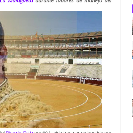
La Malagueta
durante labores de manejo del
ñol
Ricardo Ortiz
perdió la vida tras ser embestido por