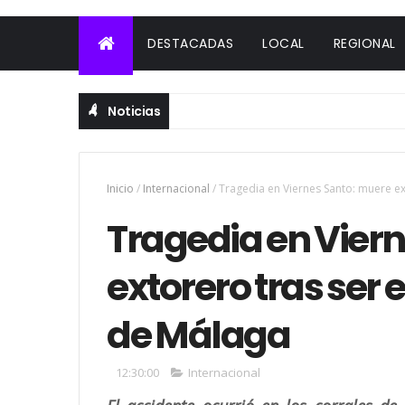
DESTACADAS
LOCAL
REGIONAL
Noticias
Inicio
/
Internacional
/
Tragedia en Viernes Santo: muere e
Tragedia en Vier
extorero tras ser
de Málaga
12:30:00
Internacional