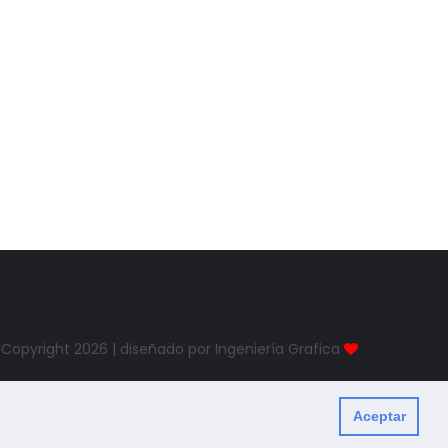
Copyright
2026 | diseñado por Ingeniería Grafica
Aceptar
Created By
ThemeXpose