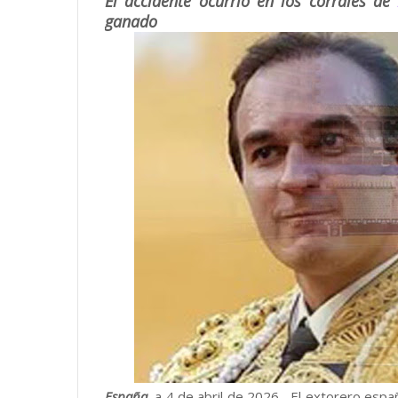
El accidente ocurrió en los corrales de
ganado
España,
a 4 de abril de 2026.- El extorero espa