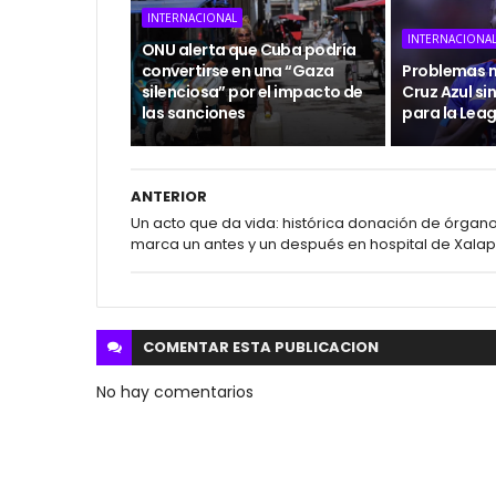
INTERNACIONAL
INTERNACIONA
ONU alerta que Cuba podría
convertirse en una “Gaza
Problemas m
silenciosa” por el impacto de
Cruz Azul si
las sanciones
para la Lea
ANTERIOR
Un acto que da vida: histórica donación de órgan
marca un antes y un después en hospital de Xala
COMENTAR ESTA
PUBLICACION
No hay comentarios