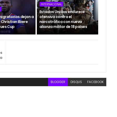
INTERNACIONAL
L
Estados Unidos endurece
igratorios dejan a
ofensiva contra el
n Christian Ebere
narcotráfico con nueva
gues Cup
alianza militar de 18 países
os
pa
BLOGGER
DISQUS
FACEBOOK