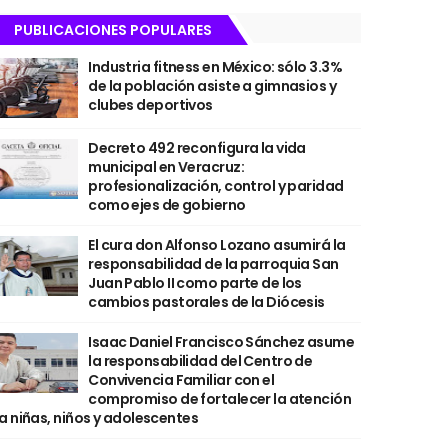
PUBLICACIONES POPULARES
Industria fitness en México: sólo 3.3%
de la población asiste a gimnasios y
clubes deportivos
Decreto 492 reconfigura la vida
municipal en Veracruz:
profesionalización, control y paridad
como ejes de gobierno
El cura don Alfonso Lozano asumirá la
responsabilidad de la parroquia San
Juan Pablo II como parte de los
cambios pastorales de la Diócesis
Isaac Daniel Francisco Sánchez asume
la responsabilidad del Centro de
Convivencia Familiar con el
compromiso de fortalecer la atención
a niñas, niños y adolescentes