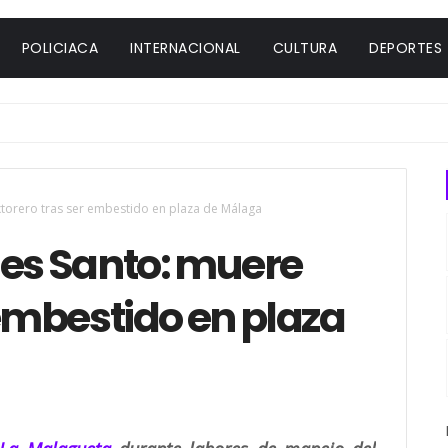
POLICIACA
INTERNACIONAL
CULTURA
DEPORTES
xtorero tras ser embestido en plaza de Málaga
nes Santo: muere
 embestido en plaza