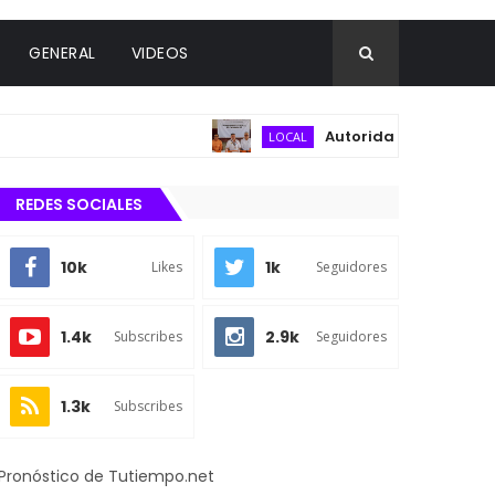
GENERAL
VIDEOS
Autoridades municipales y d
LOCAL
REDES SOCIALES
10k
1k
Likes
Seguidores
1.4k
2.9k
Subscribes
Seguidores
1.3k
Subscribes
Pronóstico de Tutiempo.net