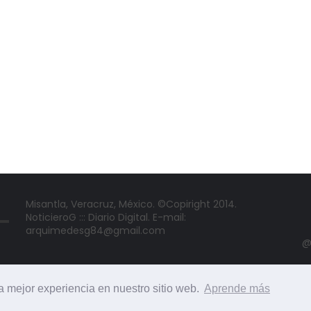
Misantla, Veracruz, México. ©Copiright 2014.
NoticieroG ::: Diario Digital. E-mail:
arquimedesg84@gmail.com
@
la mejor experiencia en nuestro sitio web.
Aprende más