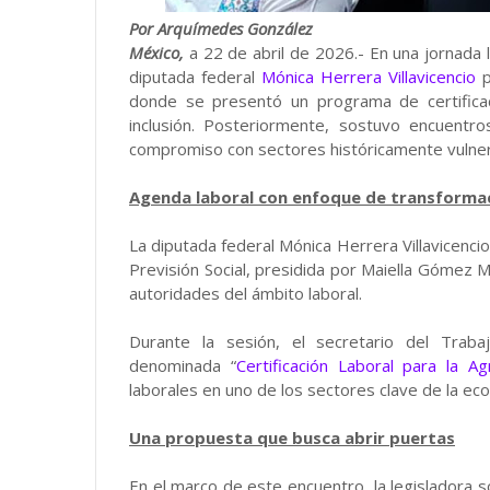
Por Arquímedes González
México,
a 22 de abril de 2026.- En una jornada l
diputada federal
Mónica Herrera Villavicencio
p
donde se presentó un programa de certificaci
inclusión. Posteriormente, sostuvo encuentro
compromiso con sectores históricamente vulne
Agenda laboral con enfoque de transforma
La diputada federal Mónica Herrera Villavicenci
Previsión Social, presidida por Maiella Gómez 
autoridades del ámbito laboral.
Durante la sesión, el secretario del Traba
denominada “
Certificación Laboral para la A
laborales en uno de los sectores clave de la eco
Una propuesta que busca abrir puertas
En el marco de este encuentro, la legisladora so