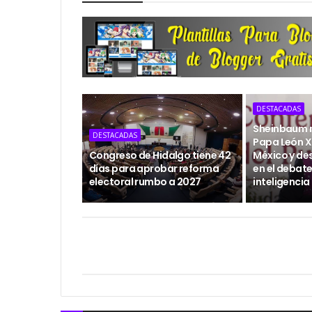
DESTACADAS
Sheinbaum re
DESTACADAS
Papa León XI
Congreso de Hidalgo tiene 42
México y de
días para aprobar reforma
en el debate
electoral rumbo a 2027
inteligencia 