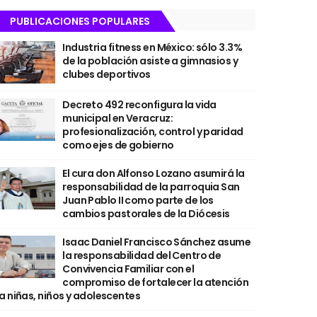
PUBLICACIONES POPULARES
Industria fitness en México: sólo 3.3%
de la población asiste a gimnasios y
clubes deportivos
Decreto 492 reconfigura la vida
municipal en Veracruz:
profesionalización, control y paridad
como ejes de gobierno
El cura don Alfonso Lozano asumirá la
responsabilidad de la parroquia San
Juan Pablo II como parte de los
cambios pastorales de la Diócesis
Isaac Daniel Francisco Sánchez asume
la responsabilidad del Centro de
Convivencia Familiar con el
compromiso de fortalecer la atención
a niñas, niños y adolescentes