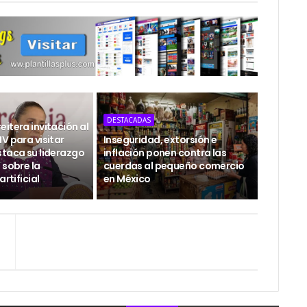
DESTACADAS
itera invitación al
V para visitar
Inseguridad, extorsión e
staca su liderazgo
inflación ponen contra las
 sobre la
cuerdas al pequeño comercio
artificial
en México