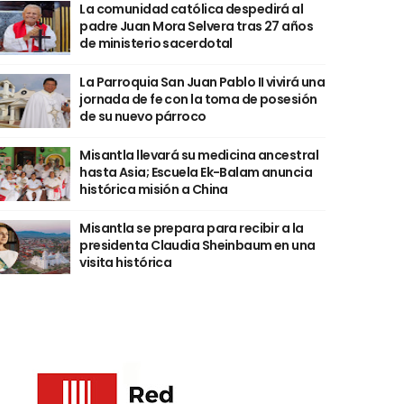
La comunidad católica despedirá al
padre Juan Mora Selvera tras 27 años
de ministerio sacerdotal
La Parroquia San Juan Pablo II vivirá una
jornada de fe con la toma de posesión
de su nuevo párroco
Misantla llevará su medicina ancestral
hasta Asia; Escuela Ek-Balam anuncia
histórica misión a China
Misantla se prepara para recibir a la
presidenta Claudia Sheinbaum en una
visita histórica