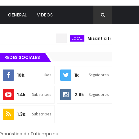
GENERAL
VIDEOS
Misantla fortalecerá estrategia
LOCAL
REDES SOCIALES
10k
1k
Likes
Seguidores
1.4k
2.9k
Subscribes
Seguidores
1.3k
Subscribes
Pronóstico de Tutiempo.net