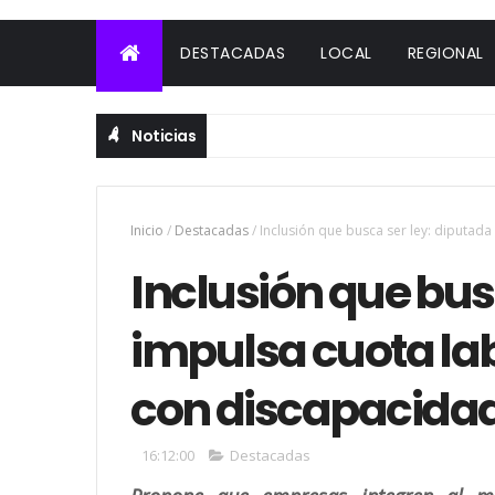
DESTACADAS
LOCAL
REGIONAL
Noticias
Inicio
/
Destacadas
/
Inclusión que busca ser ley: diputad
Inclusión que bus
impulsa cuota la
con discapacida
16:12:00
Destacadas