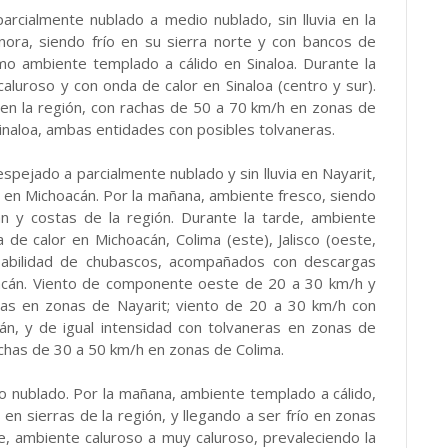
 parcialmente nublado a medio nublado, sin lluvia en la
nora, siendo frío en su sierra norte y con bancos de
mo ambiente templado a cálido en Sinaloa. Durante la
aluroso y con onda de calor en Sinaloa (centro y sur).
n la región, con rachas de 50 a 70 km/h en zonas de
inaloa, ambas entidades con posibles tolvaneras.
despejado a parcialmente nublado y sin lluvia en Nayarit,
do en Michoacán. Por la mañana, ambiente fresco, siendo
n y costas de la región. Durante la tarde, ambiente
 de calor en Michoacán, Colima (este), Jalisco (oeste,
obabilidad de chubascos, acompañados con descargas
cán. Viento de componente oeste de 20 a 30 km/h y
ras en zonas de Nayarit; viento de 20 a 30 km/h con
n, y de igual intensidad con tolvaneras en zonas de
achas de 30 a 50 km/h en zonas de Colima.
dio nublado. Por la mañana, ambiente templado a cálido,
en sierras de la región, y llegando a ser frío en zonas
e, ambiente caluroso a muy caluroso, prevaleciendo la