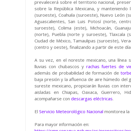
prevalecerá sobre el territorio nacional, pre
sobre la República Mexicana, y manteniendo 
(suroeste), Coahuila (suroeste), Nuevo León (su
Aguascalientes, San Luis Potosí (norte, centro
suroeste), Colima (este), Michoacán, Guanaj
(norte), Puebla (norte y suroeste), Tlaxcala 
Ciudad de México, Tamaulipas (suroeste), Verac
(centro y oeste), finalizando a partir de este 
A su vez, en el noreste mexicano, una línea 
lluvias con chubascos y
rachas fuertes de vi
además de probabilidad de formación de
torbe
baja presión y la afluencia de aire húmedo del g
sureste mexicano, propiciarán lluvias con inte
aisladas en Chiapas, Oaxaca, Guerrero, Hid
acompañarse con
descargas eléctricas
.
El
Servicio Meteorológico Nacional
monitorea la 
Para mayor información en:
https://smn.conagua.gob.mx/es/pronosticos/p