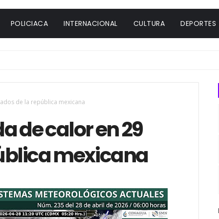
POLICIACA
INTERNACIONAL
CULTURA
DEPORTES
tados de la república mexicana
a de calor en 29
pública mexicana