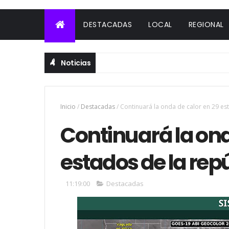
DESTACADAS
LOCAL
REGIONAL
Noticias
Inicio
/
Destacadas
/
Continuará la onda de calor en 29 es
Continuará la ond
estados de la re
11:19:00
Destacadas