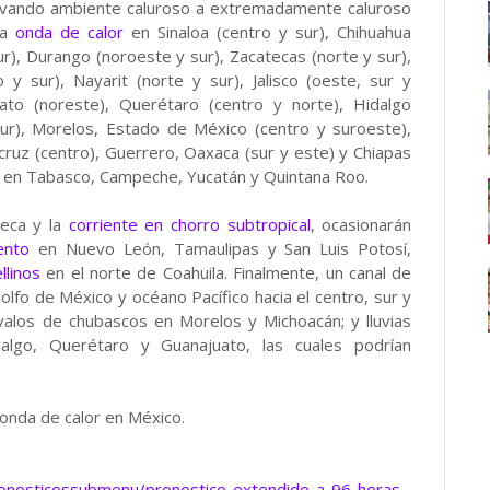
servando ambiente caluroso a extremadamente caluroso
la
onda de calor
en Sinaloa (centro y sur), Chihuahua
r), Durango (noroeste y sur), Zacatecas (norte y sur),
 y sur), Nayarit (norte y sur), Jalisco (oeste, sur y
uato (noreste), Querétaro (centro y norte), Hidalgo
(sur), Morelos, Estado de México (centro y suroeste),
ruz (centro), Guerrero, Oaxaca (sur y este) y Chiapas
día en Tabasco, Campeche, Yucatán y Quintana Roo.
seca y la
corriente en chorro subtropical
, ocasionarán
ento
en Nuevo León, Tamaulipas y San Luis Potosí,
llinos
en el norte de Coahuila. Finalmente, un canal de
olfo de México y océano Pacífico hacia el centro, sur y
rvalos de chubascos en Morelos y Michoacán; y lluvias
algo, Querétaro y Guanajuato, las cuales podrían
onda de calor en México.
ronosticossubmenu/pronostico-extendido-a-96-horas