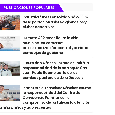
PUBLICACIONES POPULARES
Industria fitness en México: sólo 3.3%
de la población asiste a gimnasios y
clubes deportivos
Decreto 492 reconfigura la vida
municipal en Veracruz:
profesionalización, control y paridad
como ejes de gobierno
El cura don Alfonso Lozano asumirá la
responsabilidad de la parroquia San
Juan Pablo II como parte de los
cambios pastorales de la Diócesis
Isaac Daniel Francisco Sánchez asume
la responsabilidad del Centro de
Convivencia Familiar con el
compromiso de fortalecer la atención
a niñas, niños y adolescentes