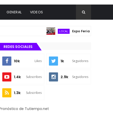
GENERAL
VIDEOS
Expo Feria Agropecuaria reúne
LOCAL
REDES SOCIALES
10k
1k
Likes
Seguidores
1.4k
2.9k
Subscribes
Seguidores
1.3k
Subscribes
Pronóstico de Tutiempo.net