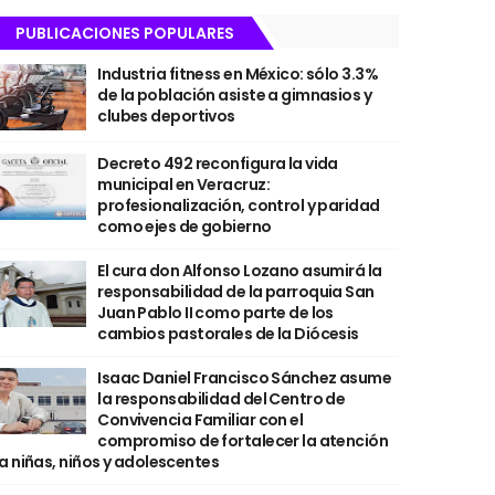
PUBLICACIONES POPULARES
Industria fitness en México: sólo 3.3%
de la población asiste a gimnasios y
clubes deportivos
Decreto 492 reconfigura la vida
municipal en Veracruz:
profesionalización, control y paridad
como ejes de gobierno
El cura don Alfonso Lozano asumirá la
responsabilidad de la parroquia San
Juan Pablo II como parte de los
cambios pastorales de la Diócesis
Isaac Daniel Francisco Sánchez asume
la responsabilidad del Centro de
Convivencia Familiar con el
compromiso de fortalecer la atención
a niñas, niños y adolescentes