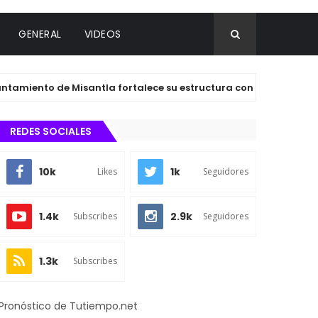
GENERAL
VIDEOS
nto de Misantla fortalece su estructura con nuevos nombrami
REDES SOCIALES
10k
1k
Likes
Seguidores
1.4k
2.9k
Subscribes
Seguidores
1.3k
Subscribes
Pronóstico de Tutiempo.net