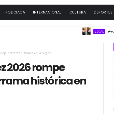
POLICIACA
INTERNACIONAL
CULTURA
DEPORTES
Ayuntamie
LOCAL
eja derrama histórica en la región
ez 2026 rompe
rrama histórica en