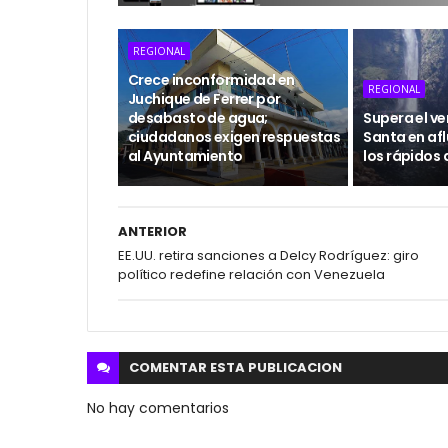
REGIONAL
Crece inconformidad en
REGIONAL
Juchique de Ferrer por
desabasto de agua;
Supera el v
ciudadanos exigen respuestas
Santa en afl
al Ayuntamiento
los rápidos 
ANTERIOR
EE.UU. retira sanciones a Delcy Rodríguez: giro
político redefine relación con Venezuela
COMENTAR ESTA
PUBLICACION
No hay comentarios