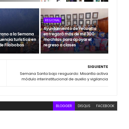
REGIONAL
Ayuntamiento de Yecuatla
erano a la Semana
entregará más de mil 300
uencia turística en
mochilas para apoyar el
de Filobobos
regreso a clases
SIGUIENTE
Semana Santa bajo resguardo: Misantla activa
módulo interinstitucional de auxilio y vigilancia
BLOGGER
DISQUS
FACEBOOK