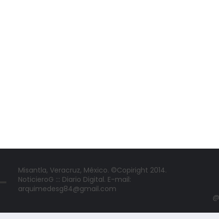
Misantla, Veracruz, México. ©Copiright 2014.
NoticieroG ::: Diario Digital. E-mail:
arquimedesg84@gmail.com
@