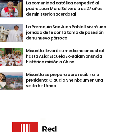
La comunidad católica despedirá al
padre Juan Mora Selvera tras 27 años
de ministerio sacerdotal
La Parroquia San Juan Pablo II vivirá una
jornada de fe con la toma de posesión
de su nuevo párroco
Misantla llevará su medicina ancestral
hasta Asia; Escuela Ek-Balam anuncia
histórica misión a China
Misantla se prepara para recibir a la
presidenta Claudia Sheinbaum en una
visita histórica