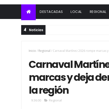
DESTACADAS
LOCAL
REGIONAL
Noticias
Inicio
/
Regional
/
Carnaval Martínez 2026 rompe marcas y d
Carnaval Martín
marcas y deja de
la región
9:36:00
Regional