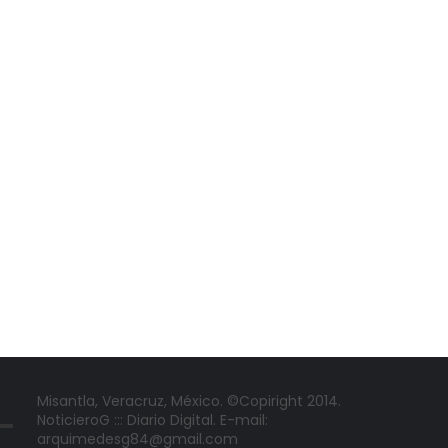
Misantla, Veracruz, México. ©Copiright 2014.
NoticieroG ::: Diario Digital. E-mail:
arquimedesg84@gmail.com