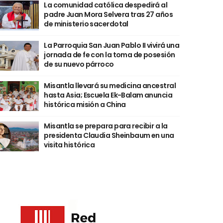
La comunidad católica despedirá al
padre Juan Mora Selvera tras 27 años
de ministerio sacerdotal
La Parroquia San Juan Pablo II vivirá una
jornada de fe con la toma de posesión
de su nuevo párroco
Misantla llevará su medicina ancestral
hasta Asia; Escuela Ek-Balam anuncia
histórica misión a China
Misantla se prepara para recibir a la
presidenta Claudia Sheinbaum en una
visita histórica