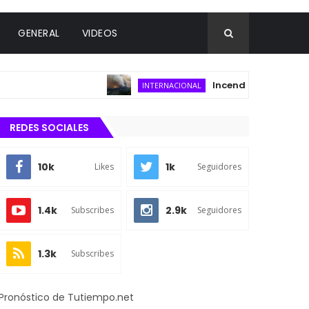
GENERAL
VIDEOS
Incendio forestal consum
INTERNACIONAL
REDES SOCIALES
10k
1k
Likes
Seguidores
1.4k
2.9k
Subscribes
Seguidores
1.3k
Subscribes
Pronóstico de Tutiempo.net