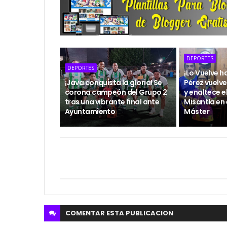
DEPORTES
DEPORTES
¡Lo Vuelve h
¡Java conquista la gloria! Se
Pérez vuelve
corona campeón del Grupo 2
y enaltece 
tras una vibrante final ante
Misantla en 
Ayuntamiento
Máster
COMENTAR ESTA
PUBLICACION