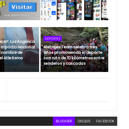
DEPORTES
acer!: Luz Angélica
 al podio nacional
Alebrijes Team celebra tres
el nombre de
años promoviendo el deporte
el Atletismo
con ruta de 10 kilómetros entre
senderos y cascadas
BLOGGER
DISQUS
FACEBOOK