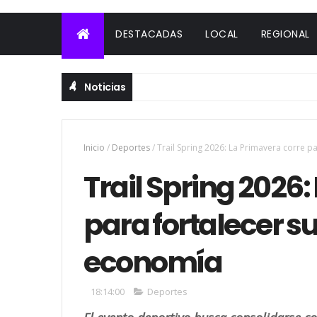
DESTACADAS
LOCAL
REGIONAL
Noticias
Inicio
/
Deportes
/
Trail Spring 2026: La Primavera corre p
Trail Spring 2026
para fortalecer su
economía
18:14:00
Deportes