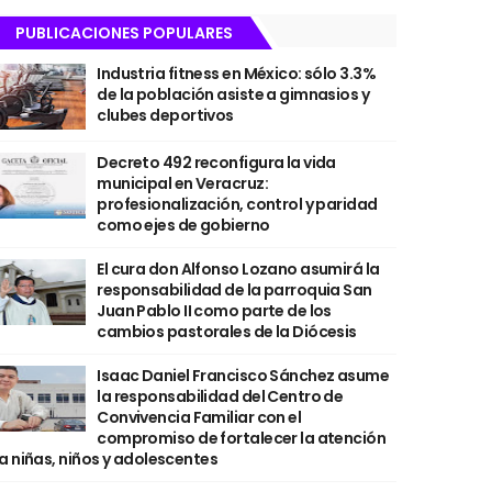
PUBLICACIONES POPULARES
Industria fitness en México: sólo 3.3%
de la población asiste a gimnasios y
clubes deportivos
Decreto 492 reconfigura la vida
municipal en Veracruz:
profesionalización, control y paridad
como ejes de gobierno
El cura don Alfonso Lozano asumirá la
responsabilidad de la parroquia San
Juan Pablo II como parte de los
cambios pastorales de la Diócesis
Isaac Daniel Francisco Sánchez asume
la responsabilidad del Centro de
Convivencia Familiar con el
compromiso de fortalecer la atención
a niñas, niños y adolescentes