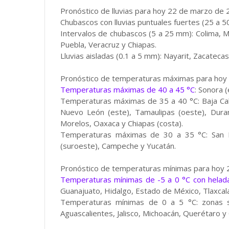
Pronóstico de lluvias para hoy 22 de marzo de 
Chubascos con lluvias puntuales fuertes (25 a 5
Intervalos de chubascos (5 a 25 mm): Colima, M
Puebla, Veracruz y Chiapas.
Lluvias aisladas (0.1 a 5 mm): Nayarit, Zacatec
Pronóstico de temperaturas máximas para hoy
Temperaturas máximas de 40 a 45 °C
: Sonora (
Temperaturas máximas de 35 a 40 °C: Baja Califo
Nuevo León (este), Tamaulipas (oeste), Durang
Morelos, Oaxaca y Chiapas (costa).
Temperaturas máximas de 30 a 35 °C: San Lui
(suroeste), Campeche y Yucatán.
Pronóstico de temperaturas mínimas para hoy 
Temperaturas mínimas de -5 a 0 °C con helad
Guanajuato, Hidalgo, Estado de México, Tlaxcala
Temperaturas mínimas de 0 a 5 °C: zonas se
Aguascalientes, Jalisco, Michoacán, Querétaro y