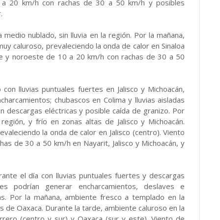
0 a 20 km/h con rachas de 30 a 50 km/h y posibles
.
 medio nublado, sin lluvia en la región. Por la mañana,
muy caluroso, prevaleciendo la onda de calor en Sinaloa
ste y noroeste de 10 a 20 km/h con rachas de 30 a 50
 con lluvias puntuales fuertes en Jalisco y Michoacán,
harcamientos; chubascos en Colima y lluvias aisladas
n descargas eléctricas y posible caída de granizo. Por
egión, y frío en zonas altas de Jalisco y Michoacán.
evaleciendo la onda de calor en Jalisco (centro). Viento
s de 30 a 50 km/h en Nayarit, Jalisco y Michoacán, y
rante el día con lluvias puntuales fuertes y descargas
les podrían generar encharcamientos, deslaves e
s. Por la mañana, ambiente fresco a templado en la
as de Oaxaca. Durante la tarde, ambiente caluroso en la
rrero (centro y sur) y Oaxaca (sur y este). Viento de