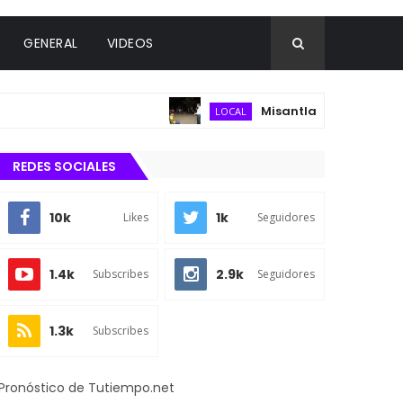
GENERAL
VIDEOS
Misantla fortalece infraestruc
LOCAL
REDES SOCIALES
10k
1k
Likes
Seguidores
1.4k
2.9k
Subscribes
Seguidores
1.3k
Subscribes
Pronóstico de Tutiempo.net