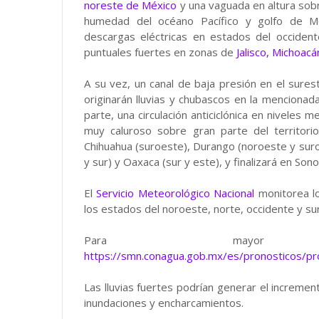
noreste de México
y una vaguada en altura sobre
humedad del océano Pacífico y golfo de Méx
descargas eléctricas en estados del occident
puntuales fuertes en zonas de
Jalisco, Michoac
A su vez, un canal de baja presión en el sure
originarán lluvias y chubascos en la mencionad
parte, una circulación anticiclónica en niveles
muy caluroso sobre gran parte del territorio
Chihuahua (suroeste), Durango (noroeste y suroes
y sur) y Oaxaca (sur y este), y finalizará en Sono
El
Servicio Meteorológico Nacional
monitorea lo
los estados del noroeste, norte, occidente y su
Para mayor i
https://smn.conagua.gob.mx/es/pronosticos/p
Las lluvias fuertes podrían generar el incremen
inundaciones y encharcamientos.