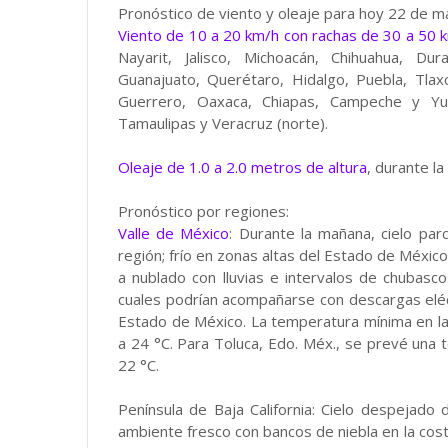
Pronóstico de viento y oleaje para hoy 22 de m
Viento de 10 a 20 km/h con rachas de 30 a 50 
Nayarit, Jalisco, Michoacán, Chihuahua, Du
Guanajuato, Querétaro, Hidalgo, Puebla, Tla
Guerrero, Oaxaca, Chiapas, Campeche y Yu
Tamaulipas y Veracruz (norte).
Oleaje de 1.0 a 2.0 metros de altura
, durante l
Pronóstico por regiones:
Valle de México
: Durante la mañana, cielo pa
región; frío en zonas altas del Estado de Méxic
a nublado con lluvias e intervalos de chubasc
cuales podrían acompañarse con descargas elé
Estado de México. La temperatura mínima en la
a 24 °C. Para Toluca, Edo. Méx., se prevé una
22 °C.
Península de Baja California: Cielo despejado d
ambiente fresco con bancos de niebla en la cost