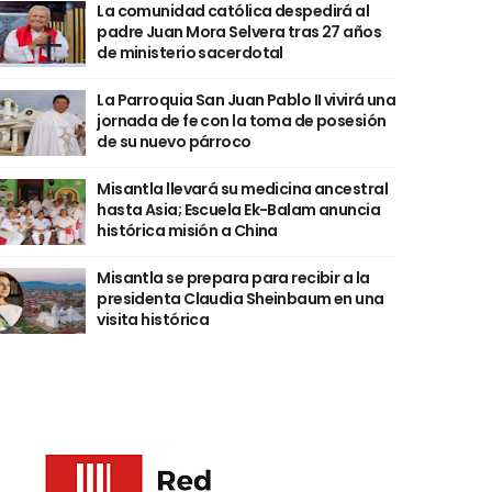
La comunidad católica despedirá al
padre Juan Mora Selvera tras 27 años
de ministerio sacerdotal
La Parroquia San Juan Pablo II vivirá una
jornada de fe con la toma de posesión
de su nuevo párroco
Misantla llevará su medicina ancestral
hasta Asia; Escuela Ek-Balam anuncia
histórica misión a China
Misantla se prepara para recibir a la
presidenta Claudia Sheinbaum en una
visita histórica