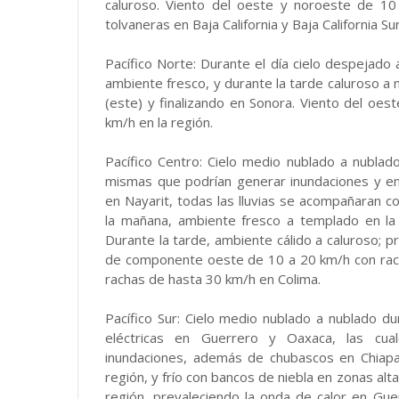
caluroso. Viento del oeste y noroeste de 1
tolvaneras en Baja California y Baja California Sur
Pacífico Norte: Durante el día cielo despejado a
ambiente fresco, y durante la tarde caluroso a 
(este) y finalizando en Sonora. Viento del oe
km/h en la región.
Pacífico Centro: Cielo medio nublado a nublado
mismas que podrían generar inundaciones y enc
en Nayarit, todas las lluvias se acompañaran co
la mañana, ambiente fresco a templado en la r
Durante la tarde, ambiente cálido a caluroso; pr
de componente oeste de 10 a 20 km/h con racha
rachas de hasta 30 km/h en Colima.
Pacífico Sur: Cielo medio nublado a nublado du
eléctricas en Guerrero y Oaxaca, las cua
inundaciones, además de chubascos en Chiapa
región, y frío con bancos de niebla en zonas alt
región, prevaleciendo la onda de calor en Gue