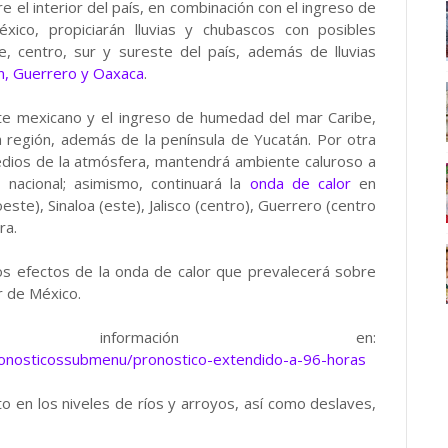
 el interior del país, en combinación con el ingreso de
ico, propiciarán lluvias y chubascos con posibles
e, centro, sur y sureste del país, además de lluvias
án, Guerrero y Oaxaca
.
ste mexicano y el ingreso de humedad del mar Caribe,
a región, además de la península de Yucatán. Por otra
 medios de la atmósfera, mantendrá ambiente caluroso a
 nacional; asimismo, continuará la
onda de calor
en
te), Sinaloa (este), Jalisco (centro), Guerrero (centro
ra.
s efectos de la onda de calor que prevalecerá sobre
r de México.
nformación en:
ronosticossubmenu/pronostico-extendido-a-96-horas
to en los niveles de ríos y arroyos, así como deslaves,