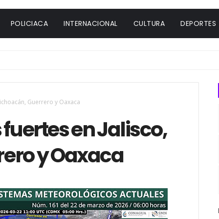
POLICIACA
INTERNACIONAL
CULTURA
DEPORTES
 Michoacán, Guerrero y Oaxaca
fuertes en Jalisco,
rero y Oaxaca