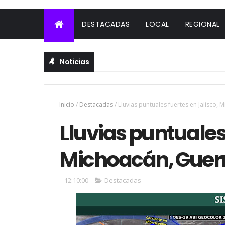
DESTACADAS
LOCAL
REGIONAL
Noticias
Inicio
/
Destacadas
/
Lluvias puntuales fuertes en Jalisco,
Lluvias puntuales 
Michoacán, Guer
12:10:00
Destacadas