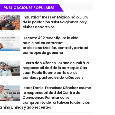
PUBLICACIONES POPULARES
Industria fitness en México: sólo 3.3%
de la población asiste a gimnasios y
clubes deportivos
Decreto 492 reconfigura la vida
municipal en Veracruz:
profesionalización, control y paridad
como ejes de gobierno
El cura don Alfonso Lozano asumirá la
responsabilidad de la parroquia San
Juan Pablo II como parte de los
cambios pastorales de la Diócesis
Isaac Daniel Francisco Sánchez asume
la responsabilidad del Centro de
Convivencia Familiar con el
compromiso de fortalecer la atención
a niñas, niños y adolescentes