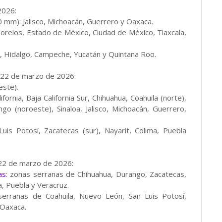
2026:
0 mm): Jalisco, Michoacán, Guerrero y Oaxaca.
orelos, Estado de México, Ciudad de México, Tlaxcala,
as, Hidalgo, Campeche, Yucatán y Quintana Roo.
 22 de marzo de 2026:
este).
rnia, Baja California Sur, Chihuahua, Coahuila (norte),
o (noroeste), Sinaloa, Jalisco, Michoacán, Guerrero,
s Potosí, Zacatecas (sur), Nayarit, Colima, Puebla
22 de marzo de 2026:
as
: zonas serranas de Chihuahua, Durango, Zacatecas,
, Puebla y Veracruz.
rranas de Coahuila, Nuevo León, San Luis Potosí,
 Oaxaca.