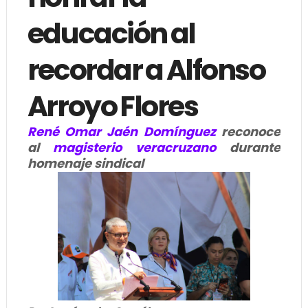
educación al
recordar a Alfonso
Arroyo Flores
René Omar Jaén Domínguez
reconoce
al
magisterio veracruzano
durante
homenaje sindical