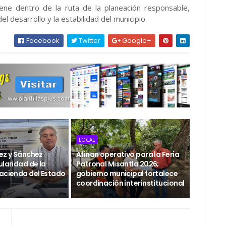
ene dentro de la ruta de la planeación responsable,
desarrollo y la estabilidad del municipio.
Facebook
Twitter
Google+
LOCAL
rez y Sánchez
Afinan operativo para la Feria
ularidad de la
Patronal Misantla 2026;
Hacienda del Estado
gobierno municipal fortalece
coordinación interinstitucional