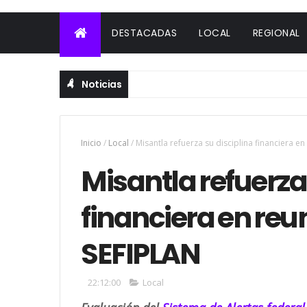
DESTACADAS
LOCAL
REGIONAL
Noticias
Inicio
/
Local
/
Misantla refuerza su disciplina financiera 
Misantla refuerza
financiera en re
SEFIPLAN
22:12:00
Local