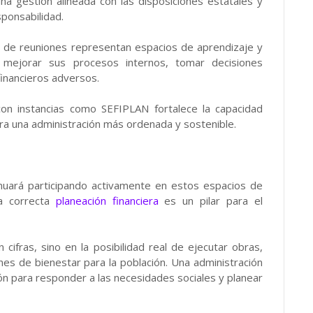
a gestión alineada con las disposiciones estatales y
sponsabilidad.
ipo de reuniones representan espacios de aprendizaje y
s mejorar sus procesos internos, tomar decisiones
financieros adversos.
con instancias como SEFIPLAN fortalece la capacidad
ara una administración más ordenada y sostenible.
inuará participando activamente en estos espacios de
la correcta
planeación financiera
es un pilar para el
cifras, sino en la posibilidad real de ejecutar obras,
nes de bienestar para la población. Una administración
n para responder a las necesidades sociales y planear