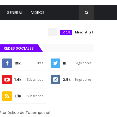
GENERAL
VIDEOS
Misantla fortalecerá estrategi
LOCAL
REDES SOCIALES
10k
1k
Likes
Seguidores
1.4k
2.9k
Subscribes
Seguidores
1.3k
Subscribes
Pronóstico de Tutiempo.net