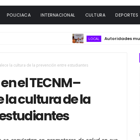
POLICIACA
INTERNACIONAL
CULTURA
DEPORTES
Autoridades municipales y
LOCAL
lece la cultura de la prevención entre estudiantes
 en el TECNM–
 la cultura de la
 estudiantes