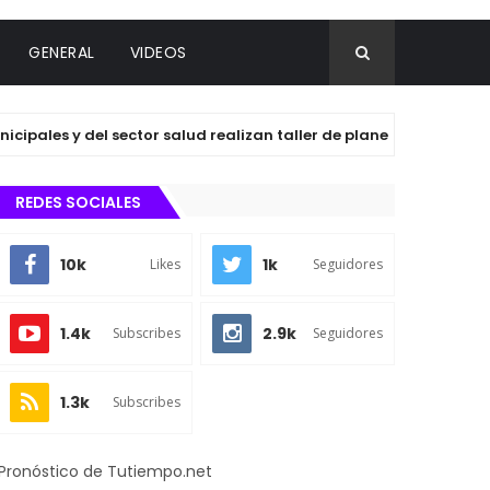
GENERAL
VIDEOS
 del sector salud realizan taller de planeación con agentes y 
REDES SOCIALES
10k
1k
Likes
Seguidores
1.4k
2.9k
Subscribes
Seguidores
1.3k
Subscribes
Pronóstico de Tutiempo.net