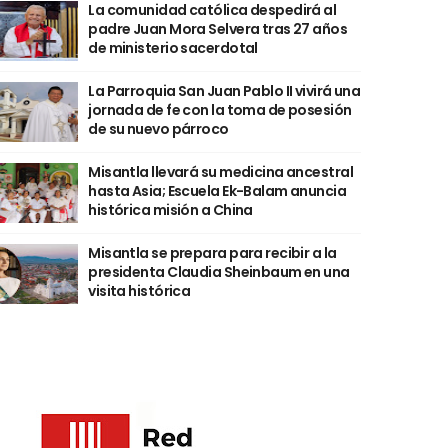
La comunidad católica despedirá al
padre Juan Mora Selvera tras 27 años
de ministerio sacerdotal
La Parroquia San Juan Pablo II vivirá una
jornada de fe con la toma de posesión
de su nuevo párroco
Misantla llevará su medicina ancestral
hasta Asia; Escuela Ek-Balam anuncia
histórica misión a China
Misantla se prepara para recibir a la
presidenta Claudia Sheinbaum en una
visita histórica