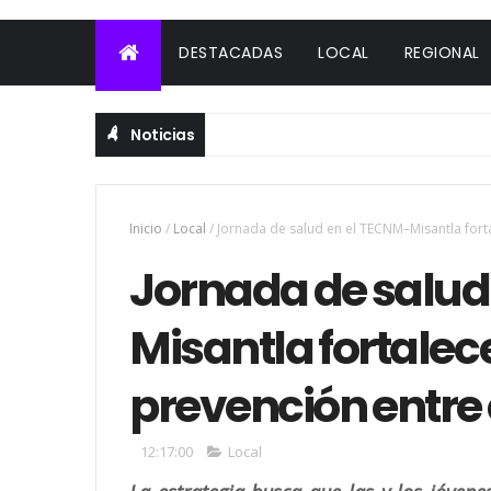
DESTACADAS
LOCAL
REGIONAL
Noticias
Inicio
/
Local
/
Jornada de salud en el TECNM–Misantla forta
Jornada de salud
Misantla fortalece
prevención entre
12:17:00
Local