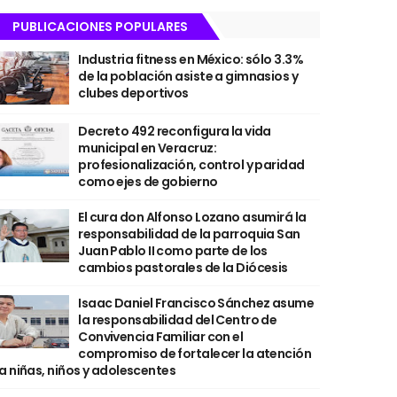
PUBLICACIONES POPULARES
Industria fitness en México: sólo 3.3%
de la población asiste a gimnasios y
clubes deportivos
Decreto 492 reconfigura la vida
municipal en Veracruz:
profesionalización, control y paridad
como ejes de gobierno
El cura don Alfonso Lozano asumirá la
responsabilidad de la parroquia San
Juan Pablo II como parte de los
cambios pastorales de la Diócesis
Isaac Daniel Francisco Sánchez asume
la responsabilidad del Centro de
Convivencia Familiar con el
compromiso de fortalecer la atención
a niñas, niños y adolescentes