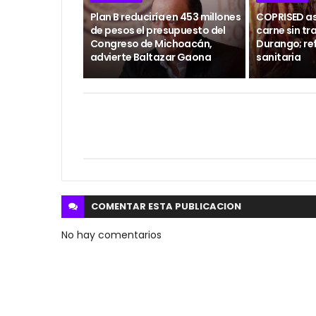
Plan B reduciría en 453 millones
COPRISED as
de pesos el presupuesto del
carne sin tr
Congreso de Michoacán,
Durango; ref
advierte Baltazar Gaona
sanitaria
COMENTAR ESTA
PUBLICACION
No hay comentarios