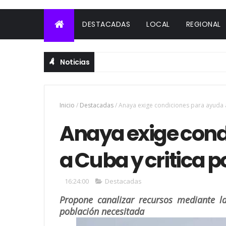
DESTACADAS
LOCAL
REGIONAL
Noticias
Inicio
/
Destacadas
/
Anaya exige condiciones para ayuda 
Anaya exige cond
a Cuba y critica 
16:24:00
Destacadas
Propone canalizar recursos mediante l
población necesitada