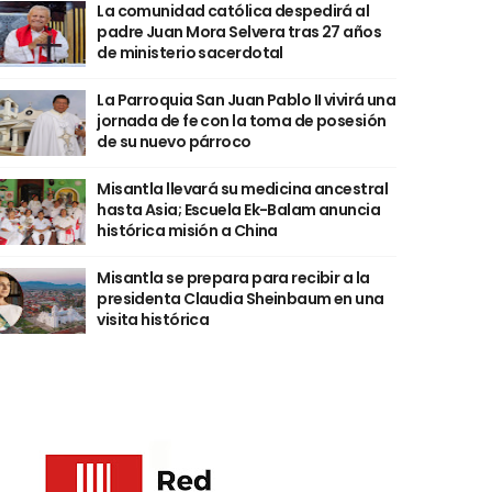
La comunidad católica despedirá al
padre Juan Mora Selvera tras 27 años
de ministerio sacerdotal
La Parroquia San Juan Pablo II vivirá una
jornada de fe con la toma de posesión
de su nuevo párroco
Misantla llevará su medicina ancestral
hasta Asia; Escuela Ek-Balam anuncia
histórica misión a China
Misantla se prepara para recibir a la
presidenta Claudia Sheinbaum en una
visita histórica