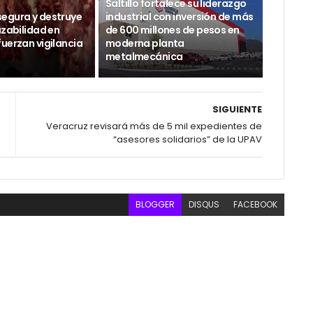
Saltillo fortalece su liderazgo
egura y destruye
industrial con inversión de más
azabilidad en
de 600 millones de pesos en
uerzan vigilancia
moderna planta
metalmecánica
SIGUIENTE
Veracruz revisará más de 5 mil expedientes de
“asesores solidarios” de la UPAV
BLOGGER
DISQUS
FACEBOOK