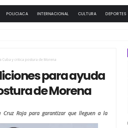
POLICIACA
INTERNACIONAL
CULTURA
DEPORTES
a Cuba y critica postura de Morena
iciones para ayuda
postura de Morena
a Cruz Roja para garantizar que lleguen a la