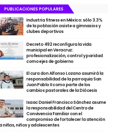
PUBLICACIONES POPULARES
Industria fitness en México: sólo 3.3%
de la población asiste a gimnasios y
clubes deportivos
Decreto 492 reconfigura la vida
municipal en Veracruz:
profesionalización, control y paridad
como ejes de gobierno
El cura don Alfonso Lozano asumirá la
responsabilidad de la parroquia San
Juan Pablo II como parte de los
cambios pastorales de la Diócesis
Isaac Daniel Francisco Sánchez asume
la responsabilidad del Centro de
Convivencia Familiar con el
compromiso de fortalecer la atención
a niñas, niños y adolescentes