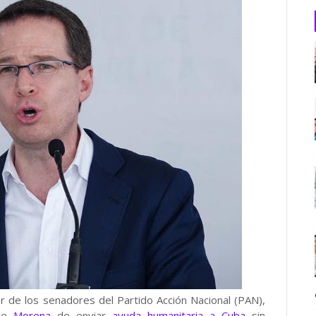
r de los senadores del Partido Acción Nacional (PAN),
 de
Morena
de enviar
ayuda humanitaria a Cuba
sin