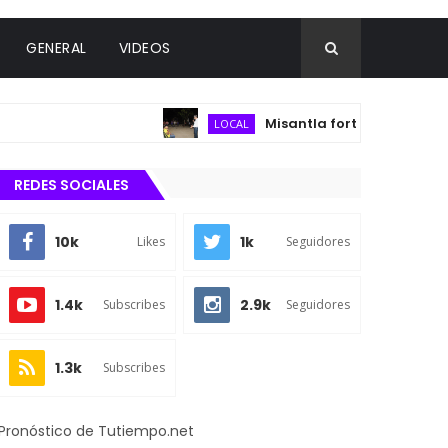
GENERAL
VIDEOS
Misantla fortalece infraestructu
LOCAL
REDES SOCIALES
10k
1k
Likes
Seguidores
1.4k
2.9k
Subscribes
Seguidores
1.3k
Subscribes
Pronóstico de Tutiempo.net