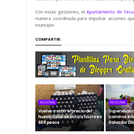
Con estas gestiones, el
Ayuntamiento de Yecu
manera coordinada para impulsar acciones que 
municipio.
COMPARTIR:
REGIONAL
REGIONAL
Vuelve a subir el precio del
Supervisan r
huevo; cono se cotiza hasta en
caminos int
$68 pesos
Salvador Dí