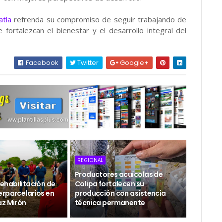
atla
refrenda su compromiso de seguir trabajando de
fortalezcan el bienestar y el desarrollo integral del
Facebook
Twitter
Google+
REGIONAL
Productores acuícolas de
ehabilitación de
Colipa fortalecen su
erparcelarios en
producción con asistencia
az Mirón
técnica permanente