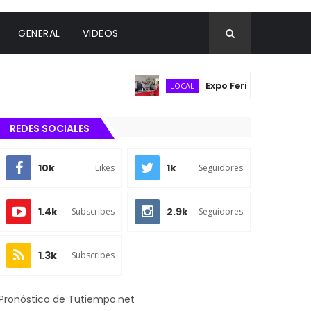
GENERAL
VIDEOS
Expo Feria Agropecuaria reú
LOCAL
REDES SOCIALES
10k
1k
Likes
Seguidores
1.4k
2.9k
Subscribes
Seguidores
1.3k
Subscribes
Pronóstico de Tutiempo.net