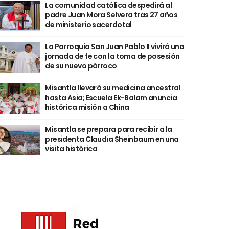
La comunidad católica despedirá al
padre Juan Mora Selvera tras 27 años
de ministerio sacerdotal
La Parroquia San Juan Pablo II vivirá una
jornada de fe con la toma de posesión
de su nuevo párroco
Misantla llevará su medicina ancestral
hasta Asia; Escuela Ek-Balam anuncia
histórica misión a China
Misantla se prepara para recibir a la
presidenta Claudia Sheinbaum en una
visita histórica