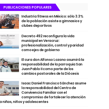
PUBLICACIONES POPULARES
Industria fitness en México: sólo 3.3%
de la población asiste a gimnasios y
clubes deportivos
Decreto 492 reconfigura la vida
municipal en Veracruz:
profesionalización, control y paridad
como ejes de gobierno
El cura don Alfonso Lozano asumirá la
responsabilidad de la parroquia San
Juan Pablo II como parte de los
cambios pastorales de la Diócesis
Isaac Daniel Francisco Sánchez asume
la responsabilidad del Centro de
Convivencia Familiar con el
compromiso de fortalecer la atención
a niñas, niños y adolescentes