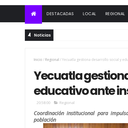
DESTACADAS
LOCAL
REGIONAL
Noticias
Inicio
/
Regional
/
Yecuatla gestiona desarrollo social y edu
Yecuatla gestiona
educativo ante in
20:58:00
Regional
Coordinación institucional para impul
población