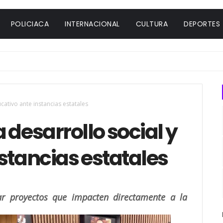
POLICIACA
INTERNACIONAL
CULTURA
DEPORTES
cativo ante instancias estatales
 desarrollo social y
stancias estatales
sar proyectos que impacten directamente a la