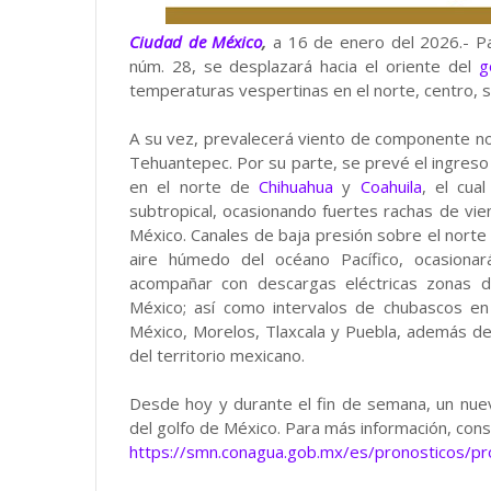
Ciudad de México
,
a 16 de enero del 2026.- Pa
núm. 28, se desplazará hacia el oriente del
g
temperaturas vespertinas en el norte, centro, s
A su vez, prevalecerá viento de componente no
Tehuantepec. Por su parte, se prevé el ingreso 
en el norte de
Chihuahua
y
Coahuila
, el cua
subtropical, ocasionando fuertes rachas de vie
México. Canales de baja presión sobre el norte 
aire húmedo del océano Pacífico, ocasionará
acompañar con descargas eléctricas zonas d
México; así como intervalos de chubascos en
México, Morelos, Tlaxcala y Puebla, además de 
del territorio mexicano.
Desde hoy y durante el fin de semana, un nuevo 
del golfo de México. Para más información, consu
https://smn.conagua.gob.mx/es/pronosticos/p