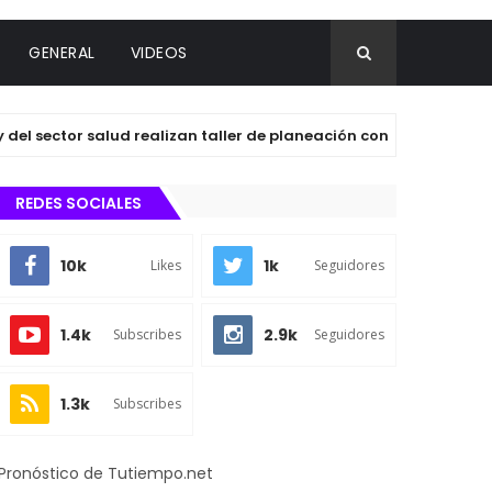
GENERAL
VIDEOS
ctor salud realizan taller de planeación con agentes y subagen
REDES SOCIALES
10k
1k
Likes
Seguidores
1.4k
2.9k
Subscribes
Seguidores
1.3k
Subscribes
Pronóstico de Tutiempo.net