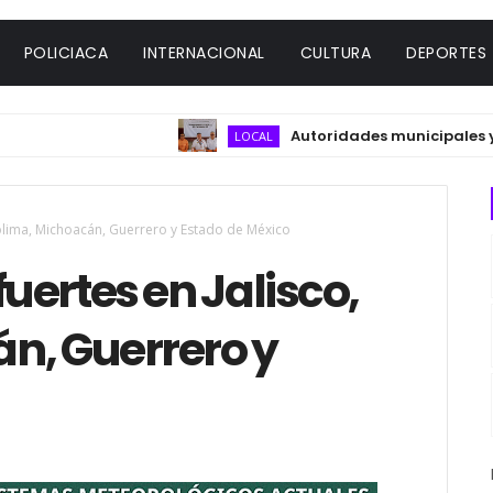
POLICIACA
INTERNACIONAL
CULTURA
DEPORTES
Autoridades municipales y del se
LOCAL
 Colima, Michoacán, Guerrero y Estado de México
fuertes en Jalisco,
n, Guerrero y