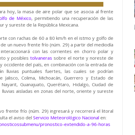
ra hoy, la masa de aire polar que se asocia al frente
olfo de México
, permitiendo una recuperación de las
ur y sureste de la República Mexicana.
rte con rachas de 60 a 80 km/h en el istmo y golfo de
de un nuevo frente frío (núm. 29) a partir del mediodía
l interaccionará con las corrientes en chorro polar y
nto y posibles
tolvaneras
sobre el norte y noreste de
y occidente del país, en combinación con la entrada de
n lluvias puntuales fuertes, las cuales se podrían
e Jalisco, Colima, Michoacán, Guerrero y Estado de
 Nayarit, Guanajuato, Querétaro, Hidalgo, Ciudad de
lluvias aisladas en zonas del norte, oriente y sureste
frente frío (núm. 29) ingresará y recorrerá el litoral
lta el aviso del
Servicio Meteorológico Nacional
en:
ronosticossubmenu/pronostico-extendido-a-96-horas