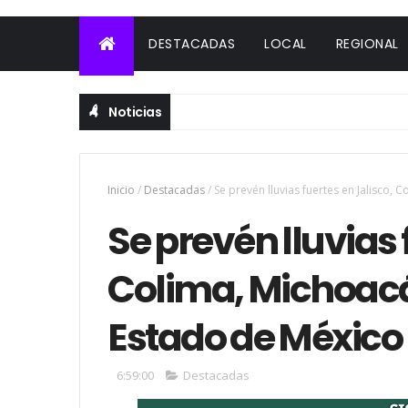
DESTACADAS
LOCAL
REGIONAL
Noticias
Inicio
/
Destacadas
/
Se prevén lluvias fuertes en Jalisco,
Se prevén lluvias 
Colima, Michoacá
Estado de México
6:59:00
Destacadas