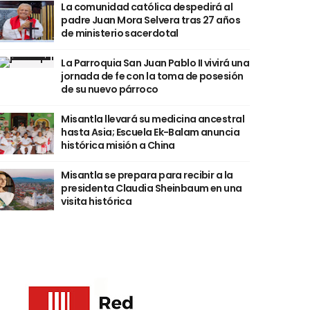
La comunidad católica despedirá al
padre Juan Mora Selvera tras 27 años
de ministerio sacerdotal
La Parroquia San Juan Pablo II vivirá una
jornada de fe con la toma de posesión
de su nuevo párroco
Misantla llevará su medicina ancestral
hasta Asia; Escuela Ek-Balam anuncia
histórica misión a China
Misantla se prepara para recibir a la
presidenta Claudia Sheinbaum en una
visita histórica