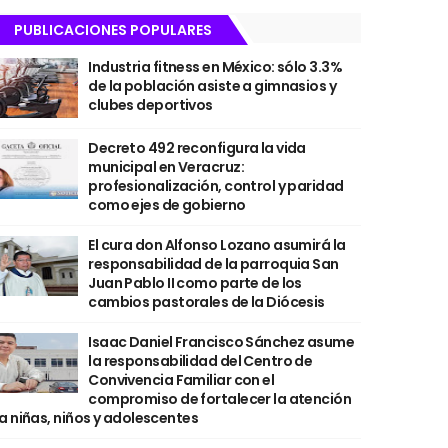
PUBLICACIONES POPULARES
Industria fitness en México: sólo 3.3%
de la población asiste a gimnasios y
clubes deportivos
Decreto 492 reconfigura la vida
municipal en Veracruz:
profesionalización, control y paridad
como ejes de gobierno
El cura don Alfonso Lozano asumirá la
responsabilidad de la parroquia San
Juan Pablo II como parte de los
cambios pastorales de la Diócesis
Isaac Daniel Francisco Sánchez asume
la responsabilidad del Centro de
Convivencia Familiar con el
compromiso de fortalecer la atención
a niñas, niños y adolescentes