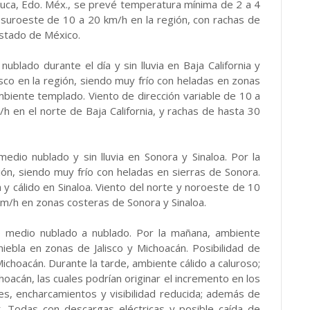
luca, Edo. Méx., se prevé temperatura mínima de 2 a 4
 suroeste de 10 a 20 km/h en la región, con rachas de
stado de México.
nublado durante el día y sin lluvia en Baja California y
esco en la región, siendo muy frío con heladas en zonas
ambiente templado. Viento de dirección variable de 10 a
h en el norte de Baja California, y rachas de hasta 30
 medio nublado y sin lluvia en Sonora y Sinaloa. Por la
ón, siendo muy frío con heladas en sierras de Sonora.
y cálido en Sinaloa. Viento del norte y noroeste de 10
km/h en zonas costeras de Sonora y Sinaloa.
elo medio nublado a nublado. Por la mañana, ambiente
iebla en zonas de Jalisco y Michoacán. Posibilidad de
Michoacán. Durante la tarde, ambiente cálido a caluroso;
choacán, las cuales podrían originar el incremento en los
nes, encharcamientos y visibilidad reducida; además de
t. Todas con descargas eléctricas y posible caída de