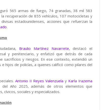
eguró 565 armas de fuego, 74 granadas, 38 mil 583
 la recuperación de 855 vehículos, 107 motocicletas y
divisas estadounidenses, acciones que refuerzan la
zado
.
ismo
Ciudadana,
Braulio Martínez Navarrete
, destacó el
esal y penitenciario, y enfatizó que detrás de cada
 sacrificios y riesgos. En ese contexto, extendió un
e hijos de policías, a quienes calificó como pilares del
peciales.
Antonio II Reyes Valenzuela
y
Karla Irazema
s del Año 2025, además de otros elementos que
, cívicos, sociales y especializados.
mación