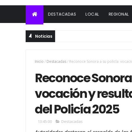
DESTACADAS
LOCAL
REGIONAL
Noticias
Inicio
/
Destacadas
/
Reconoce Sonora a su policía: vocació
Reconoce Sonora a
vocación y resul
del Policía 2025
13:45:00
Destacadas