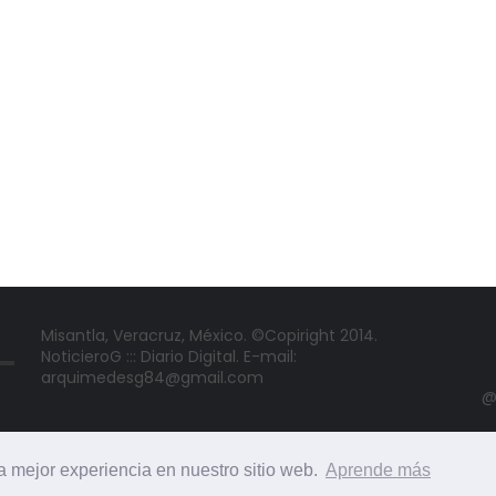
Misantla, Veracruz, México. ©Copiright 2014.
NoticieroG ::: Diario Digital. E-mail:
arquimedesg84@gmail.com
@
la mejor experiencia en nuestro sitio web.
Aprende más