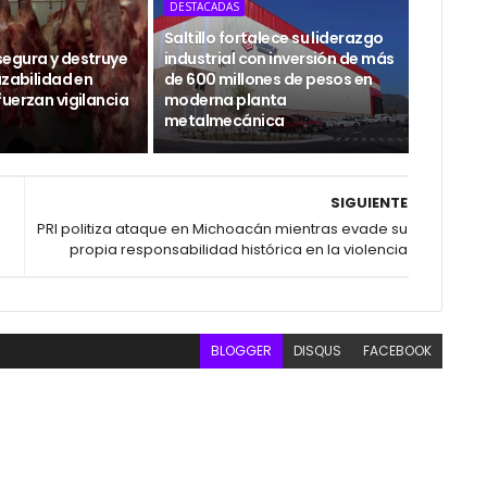
DESTACADAS
Saltillo fortalece su liderazgo
egura y destruye
industrial con inversión de más
azabilidad en
de 600 millones de pesos en
uerzan vigilancia
moderna planta
metalmecánica
SIGUIENTE
PRI politiza ataque en Michoacán mientras evade su
propia responsabilidad histórica en la violencia
BLOGGER
DISQUS
FACEBOOK