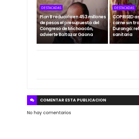
DESTACADAS
DESTACADAS
Plan B reduciría en 453 millones
COPRISED as
de pesos el presupuesto del
carne sin tr
Congreso de Michoacán,
Durango; ref
advierte Baltazar Gaona
sanitaria
COMENTAR ESTA
PUBLICACION
No hay comentarios