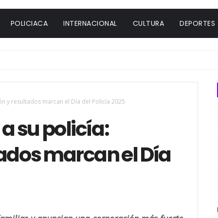
POLICIACA
INTERNACIONAL
CULTURA
DEPORTES
n y resultados marcan el Día del Policía 2025
 su policía:
tados marcan el Día