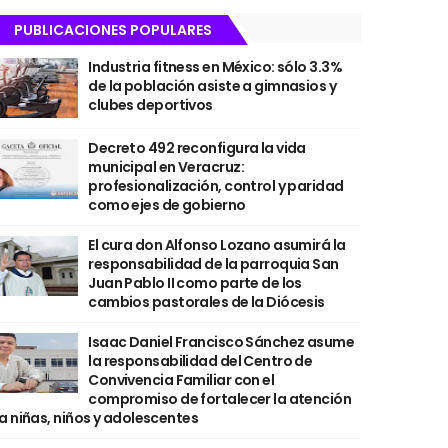
PUBLICACIONES POPULARES
Industria fitness en México: sólo 3.3%
de la población asiste a gimnasios y
clubes deportivos
Decreto 492 reconfigura la vida
municipal en Veracruz:
profesionalización, control y paridad
como ejes de gobierno
El cura don Alfonso Lozano asumirá la
responsabilidad de la parroquia San
Juan Pablo II como parte de los
cambios pastorales de la Diócesis
Isaac Daniel Francisco Sánchez asume
la responsabilidad del Centro de
Convivencia Familiar con el
compromiso de fortalecer la atención
a niñas, niños y adolescentes