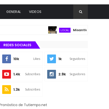
GENERAL
VIDEOS
Misantla fortalece infraestr
LOCAL
REDES SOCIALES
10k
1k
Likes
Seguidores
1.4k
2.9k
Subscribes
Seguidores
1.3k
Subscribes
Pronóstico de Tutiempo.net