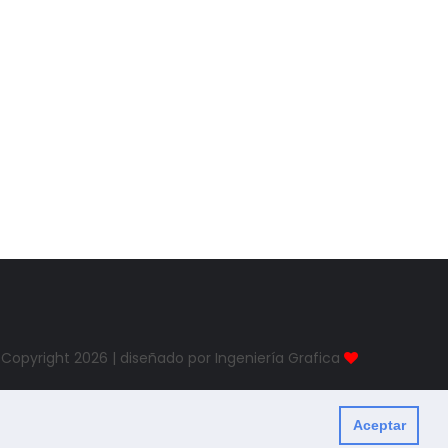
Copyright
2026 | diseñado por Ingeniería Grafica
Aceptar
Created By
ThemeXpose