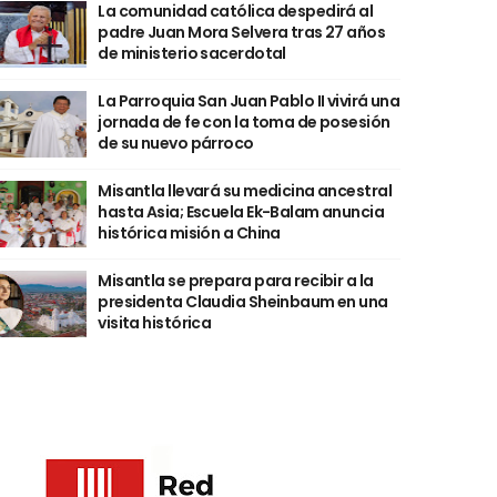
La comunidad católica despedirá al
padre Juan Mora Selvera tras 27 años
de ministerio sacerdotal
La Parroquia San Juan Pablo II vivirá una
jornada de fe con la toma de posesión
de su nuevo párroco
Misantla llevará su medicina ancestral
hasta Asia; Escuela Ek-Balam anuncia
histórica misión a China
Misantla se prepara para recibir a la
presidenta Claudia Sheinbaum en una
visita histórica