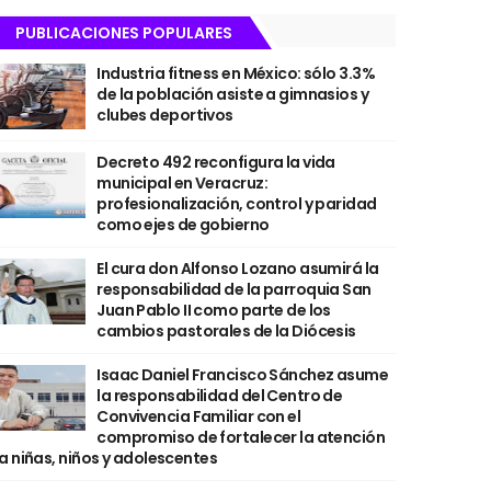
PUBLICACIONES POPULARES
Industria fitness en México: sólo 3.3%
de la población asiste a gimnasios y
clubes deportivos
Decreto 492 reconfigura la vida
municipal en Veracruz:
profesionalización, control y paridad
como ejes de gobierno
El cura don Alfonso Lozano asumirá la
responsabilidad de la parroquia San
Juan Pablo II como parte de los
cambios pastorales de la Diócesis
Isaac Daniel Francisco Sánchez asume
la responsabilidad del Centro de
Convivencia Familiar con el
compromiso de fortalecer la atención
a niñas, niños y adolescentes