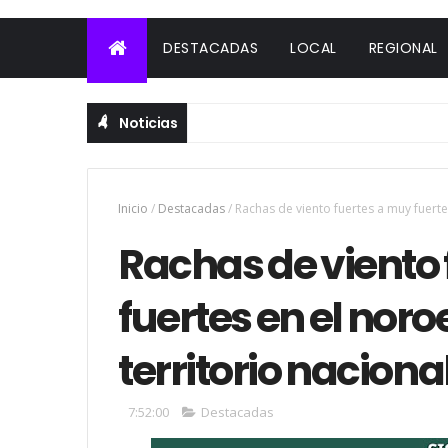
DESTACADAS
LOCAL
REGIONAL
Noticias
Inicio
/
Destacadas
/
Rachas de viento fuertes a muy fuertes
Rachas de viento
fuertes en el noro
territorio naciona
7:52:00
Destacadas