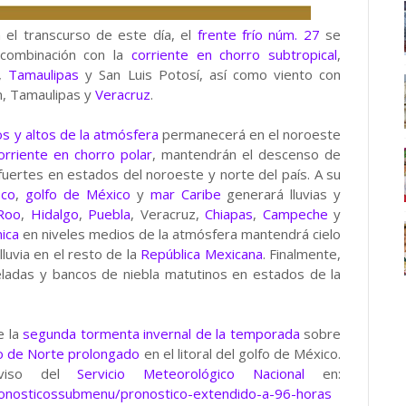
 el transcurso de este día, el
frente frío núm. 27
se
combinación con la
corriente en chorro subtropical
,
,
Tamaulipas
y San Luis Potosí, así como viento con
n, Tamaulipas y
Veracruz
.
s y altos de la atmósfera
permanecerá en el noroeste
orriente en chorro polar
, mantendrán el descenso de
uertes en estados del noroeste y norte del país. A su
ico
,
golfo de México
y
mar Caribe
generará lluvias y
Roo
,
Hidalgo
,
Puebla
, Veracruz,
Chiapas
,
Campeche
y
nica
en niveles medios de la atmósfera mantendrá cielo
uvia en el resto de la
República Mexicana
. Finalmente,
heladas y bancos de niebla matutinos en estados de la
e la
segunda tormenta invernal de la temporada
sobre
o de Norte prolongado
en el litoral del golfo de México.
 aviso del
Servicio Meteorológico Nacional
en:
ronosticossubmenu/pronostico-extendido-a-96-horas