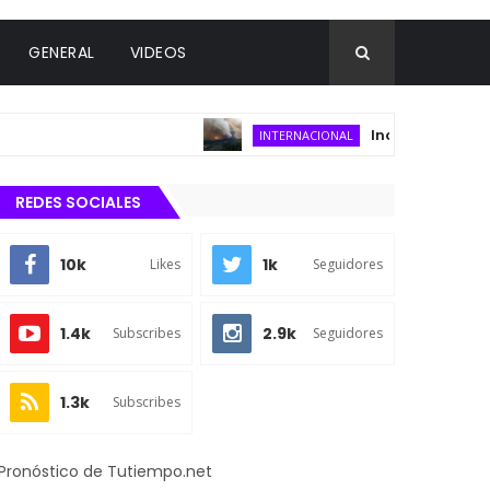
GENERAL
VIDEOS
Incendio forestal con
INTERNACIONAL
REDES SOCIALES
10k
1k
Likes
Seguidores
1.4k
2.9k
Subscribes
Seguidores
1.3k
Subscribes
Pronóstico de Tutiempo.net