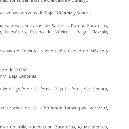
das: zonas serranas de Chihuahua y Durango.
s: zonas serranas de Baja California y Sonora.
das: zonas serranas de San Luis Potosí, Zacatecas,
to, Querétaro, Estado de México, Hidalgo, Tlaxcala,
rranas de Coahuila, Nuevo León, Ciudad de México y
nero de 2026:
h: Baja California.
m/h: golfo de California, Baja California Sur, Sonora,
on rachas de 30 a 50 km/h: Tamaulipas, Veracruz,
m/h: Coahuila, Nuevo León, Zacatecas, Aguascalientes,