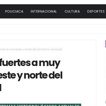
POLICIACA
INTERNACIONAL
CULTURA
DEPORTES
 en el noroeste y norte del territorio nacional
 fuertes a muy
este y norte del
l