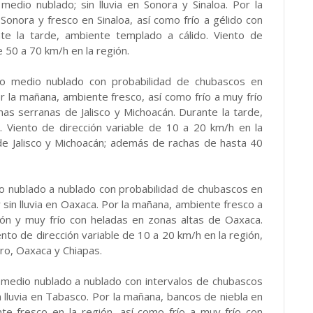
 medio nublado; sin lluvia en Sonora y Sinaloa. Por la
onora y fresco en Sinaloa, así como frío a gélido con
te la tarde, ambiente templado a cálido. Viento de
 50 a 70 km/h en la región.
ielo medio nublado con probabilidad de chubascos en
Por la mañana, ambiente fresco, así como frío a muy frío
as serranas de Jalisco y Michoacán. Durante la tarde,
n. Viento de dirección variable de 10 a 20 km/h en la
de Jalisco y Michoacán; además de rachas de hasta 40
edio nublado a nublado con probabilidad de chubascos en
 sin lluvia en Oaxaca. Por la mañana, ambiente fresco a
gión y muy frío con heladas en zonas altas de Oaxaca.
ento de dirección variable de 10 a 20 km/h en la región,
ro, Oaxaca y Chiapas.
lo medio nublado a nublado con intervalos de chubascos
n lluvia en Tabasco. Por la mañana, bancos de niebla en
te fresco en la región, así como frío a muy frío con