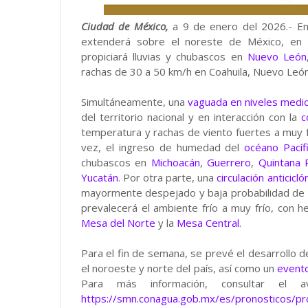
Ciudad de México,
a 9 de enero del 2026.- En
extenderá sobre el noreste de México, en 
propiciará lluvias y chubascos en
Nuevo León
rachas de 30 a 50 km/h en Coahuila, Nuevo Leó
Simultáneamente, una
vaguada en niveles medio
del territorio nacional y en interacción con la
c
temperatura y rachas de viento fuertes a muy f
vez, el ingreso de humedad del
océano Pacíf
chubascos en
Michoacán
,
Guerrero
,
Quintana 
Yucatán
. Por otra parte, una
circulación anticicló
mayormente despejado y baja probabilidad de ll
prevalecerá el ambiente frío a muy frío, con 
Mesa del Norte
y la
Mesa Central
.
Para el fin de semana, se prevé el desarrollo d
el noroeste y norte del país, así como un
event
Para más información, consultar el
https://smn.conagua.gob.mx/es/pronosticos/p