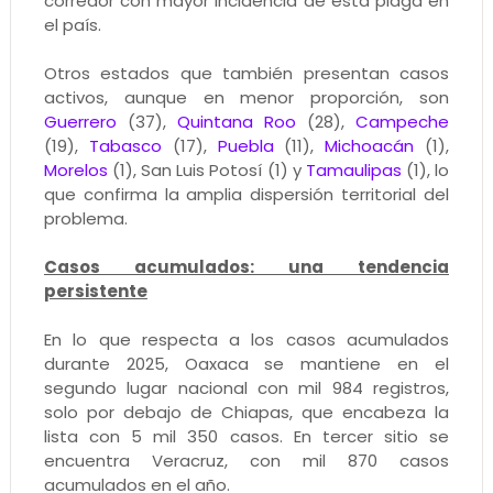
corredor con mayor incidencia de esta plaga en
el país.
Otros estados que también presentan casos
activos, aunque en menor proporción, son
Guerrero
(37),
Quintana Roo
(28),
Campeche
(19),
Tabasco
(17),
Puebla
(11),
Michoacán
(1),
Morelos
(1), San Luis Potosí (1) y
Tamaulipas
(1), lo
que confirma la amplia dispersión territorial del
problema.
Casos acumulados: una tendencia
persistente
En lo que respecta a los casos acumulados
durante 2025, Oaxaca se mantiene en el
segundo lugar nacional con mil 984 registros,
solo por debajo de Chiapas, que encabeza la
lista con 5 mil 350 casos. En tercer sitio se
encuentra Veracruz, con mil 870 casos
acumulados en el año.