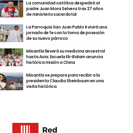
La comunidad católica despedirá al
padre Juan Mora Selvera tras 27 años
de ministerio sacerdotal
La Parroquia San Juan Pablo II vivirá una
jornada de fe con la toma de posesión
de su nuevo párroco
Misantla llevará su medicina ancestral
hasta Asia; Escuela Ek-Balam anuncia
histórica misión a China
Misantla se prepara para recibir a la
presidenta Claudia Sheinbaum en una
visita histórica