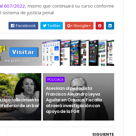
al 607/2022
, mismo que continuará su curso conforme
 sistema de justicia penal.
Facebook
Twitter
Google+
POLICIACA
Asesinan al periodista
Francisco Alejandro Leyva
estiga fallecimiento
Aguilar en Oaxaca; Fiscalía
l interior de un bar
atraerá investigación con
apoyo de la FGR
SIGUIENTE