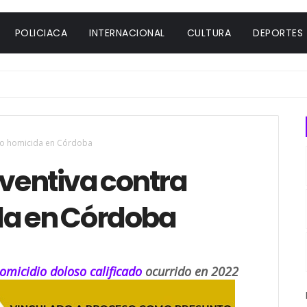
POLICIACA
INTERNACIONAL
CULTURA
DEPORTES
nto homicida en Córdoba
eventiva contra
da en Córdoba
omicidio doloso calificado
ocurrido en 2022