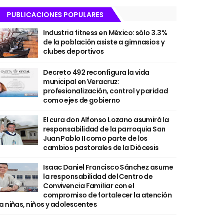
PUBLICACIONES POPULARES
Industria fitness en México: sólo 3.3%
de la población asiste a gimnasios y
clubes deportivos
Decreto 492 reconfigura la vida
municipal en Veracruz:
profesionalización, control y paridad
como ejes de gobierno
El cura don Alfonso Lozano asumirá la
responsabilidad de la parroquia San
Juan Pablo II como parte de los
cambios pastorales de la Diócesis
Isaac Daniel Francisco Sánchez asume
la responsabilidad del Centro de
Convivencia Familiar con el
compromiso de fortalecer la atención
a niñas, niños y adolescentes