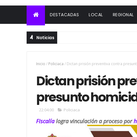
DESTACADAS
LOCAL
REGIONAL
Noticias
Inicio
/
Policiaca
/
Dictan prisión preventiva contra presu
Dictan prisión pr
presunto homici
22:04:00
Policiaca
Fiscalía
logra vinculación a proceso por
h