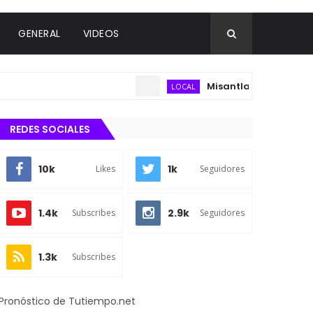
GENERAL
VIDEOS
Misantla fortalecerá estrat
LOCAL
REDES SOCIALES
10k
1k
Likes
Seguidores
1.4k
2.9k
Subscribes
Seguidores
1.3k
Subscribes
Pronóstico de Tutiempo.net