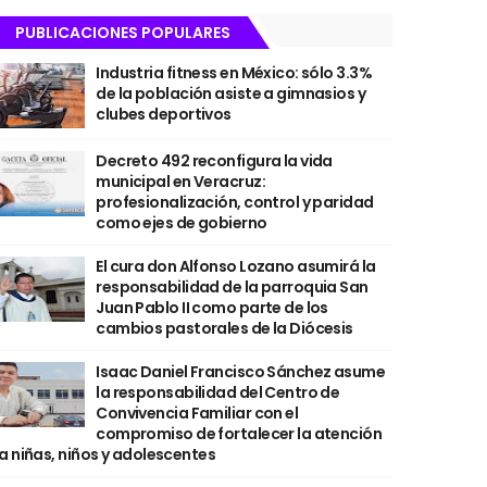
PUBLICACIONES POPULARES
Industria fitness en México: sólo 3.3%
de la población asiste a gimnasios y
clubes deportivos
Decreto 492 reconfigura la vida
municipal en Veracruz:
profesionalización, control y paridad
como ejes de gobierno
El cura don Alfonso Lozano asumirá la
responsabilidad de la parroquia San
Juan Pablo II como parte de los
cambios pastorales de la Diócesis
Isaac Daniel Francisco Sánchez asume
la responsabilidad del Centro de
Convivencia Familiar con el
compromiso de fortalecer la atención
a niñas, niños y adolescentes