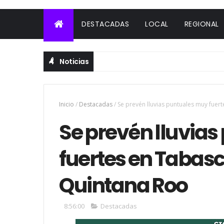
DESTACADAS
LOCAL
REGIONAL
Noticias
Inicio
/
Destacadas
/
Se prevén lluvias puntuales muy fuer
Se prevén lluvia
fuertes en Tabasc
Quintana Roo
8:56:00
Destacadas