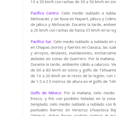
10 a 20 km/h con rachas de 30 a 50 km/h en zon
Pacífico Centro
: Cielo medio nublado a nublad
Michoacán; y sin lluvia en Nayarit, Jalisco y Col
de Jalisco y Michoacán. Durante la tarde, ambien
a 20 km/h con rachas de hasta 35 km/h en la reg
Pacífico Sur
: Cielo medio nublado a nublado en e
en Chiapas (norte) y fuertes en Oaxaca, las cual
y arroyos, deslaves, inundaciones, encharcamie
aisladas en zonas de Guerrero. Por la mañana,
Durante la tarde, ambiente cálido a caluroso. 
de 60 a 80 km/h en istmo y golfo de Tehuantep
de 10 a 20 km/h en el resto de la región, con
de 1.5 a 2.5 metros de altura en el golfo de Te
Golfo de México
: Por la mañana, cielo medio
fresco, y frío con posibles heladas en la zo
templado; cielo medio nublado a nublado con ll
puntuales fuertes en Veracruz (Huasteca Ba
Olmeca), dichas lluvias podrían originar el i