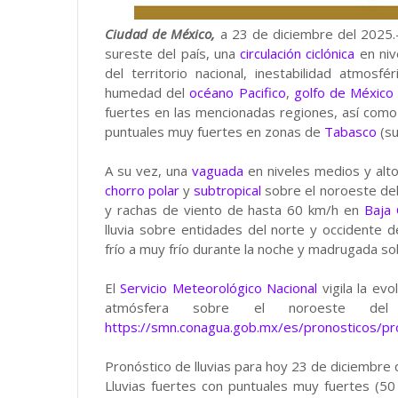
Ciudad de México,
a 23 de diciembre del 2025.
sureste del país, una
circulación ciclónica
en niv
del territorio nacional, inestabilidad atmosf
humedad del
océano Pacifico
,
golfo de México
fuertes en las mencionadas regiones, así como 
puntuales muy fuertes en zonas de
Tabasco
(su
A su vez, una
vaguada
en niveles medios y alto
chorro polar
y
subtropical
sobre el noroeste del 
y rachas de viento de hasta 60 km/h en
Baja 
lluvia sobre entidades del norte y occidente 
frío a muy frío durante la noche y madrugada s
El
Servicio Meteorológico Nacional
vigila la ev
atmósfera sobre el noroeste del
https://smn.conagua.gob.mx/es/pronosticos/p
Pronóstico de lluvias para hoy 23 de diciembre
Lluvias fuertes con puntuales muy fuertes (50