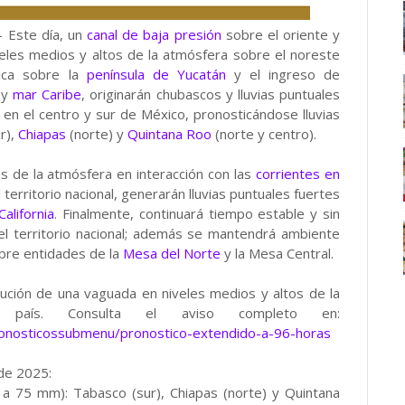
- Este día, un
canal de baja presión
sobre el oriente y
eles medios y altos de la atmósfera sobre el noreste
érica sobre la
península de Yucatán
y el ingreso de
y
mar Caribe
, originarán chubascos y lluvias puntuales
en el centro y sur de México, pronosticándose lluvias
r),
Chiapas
(norte) y
Quintana Roo
(norte y centro).
s de la atmósfera en interacción con las
corrientes en
territorio nacional, generarán lluvias puntuales fuertes
California
. Finalmente, continuará tiempo estable y sin
del territorio nacional; además se mantendrá ambiente
obre entidades de la
Mesa del Norte
y la Mesa Central.
olución de una vaguada en niveles medios y altos de la
 país. Consulta el aviso completo en:
ronosticossubmenu/pronostico-extendido-a-96-horas
 de 2025:
 a 75 mm): Tabasco (sur), Chiapas (norte) y Quintana