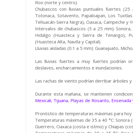
Roo (norte y centro).
Chubascos con lluvias puntuales fuertes (25 
Totonaca, Sotavento, Papaloapan, Los Tuxtlas 
Tehuacán-Sierra Negra), Oaxaca, Campeche y Y
Intervalos de chubascos (5 a 25 mm): Sonora,
Hidalgo (Huasteca y Sierra de Tenango), Pu
(Huasteca Alta, Nautla y Capital).
Lluvias aisladas (0.1 a 5 mm): Guanajuato, Mich
Las lluvias fuertes a muy fuertes podrían or
deslaves, encharcamientos e inundaciones.
Las rachas de viento podrían derribar árboles y a
Durante esta mañana, se mantienen condicione
Mexicali
,
Tijuana
,
Playas de Rosarito
,
Ensenada
Pronóstico de temperaturas máximas para hoy 
Temperaturas máximas de 35 a 40 °C: Sonora (sur)
Guerrero, Oaxaca (costa e istmo) y Chiapas (cos