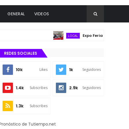
GENERAL
VIDEOS
Expo Feria Agropecuaria reún
LOCAL
REDES SOCIALES
10k
1k
Likes
Seguidores
1.4k
2.9k
Subscribes
Seguidores
1.3k
Subscribes
Pronóstico de Tutiempo.net