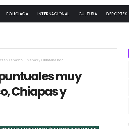
POLICIACA
INTERNACIONAL
CULTURA
DEPORTES
tes en Tabasco, Chiapas y Quintana Roo
s puntuales muy
o, Chiapas y