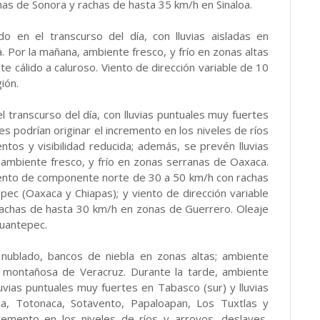
as de Sonora y rachas de hasta 35 km/h en Sinaloa.
o en el transcurso del día, con lluvias aisladas en
ima. Por la mañana, ambiente fresco, y frío en zonas altas
te cálido a caluroso. Viento de dirección variable de 10
ión.
l transcurso del día, con lluvias puntuales muy fuertes
es podrían originar el incremento en los niveles de ríos
ntos y visibilidad reducida; además, se prevén lluvias
 ambiente fresco, y frío en zonas serranas de Oaxaca.
Viento de componente norte de 30 a 50 km/h con rachas
ec (Oaxaca y Chiapas); y viento de dirección variable
 rachas de hasta 30 km/h en zonas de Guerrero. Oleaje
huantepec.
 nublado, bancos de niebla en zonas altas; ambiente
na montañosa de Veracruz. Durante la tarde, ambiente
uvias puntuales muy fuertes en Tabasco (sur) y lluvias
ja, Totonaca, Sotavento, Papaloapan, Los Tuxtlas y
ncremento en los niveles de ríos y arroyos, deslaves,