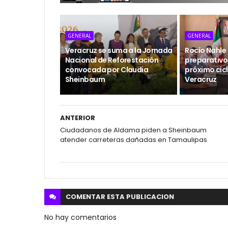
GENERAL
GENERAL
Veracruz se suma a la Jornada
Rocío Nahle
Nacional de Reforestación
preparativos
convocada por Claudia
próximo cicl
Sheinbaum
Veracruz
ANTERIOR
Ciudadanos de Aldama piden a Sheinbaum
atender carreteras dañadas en Tamaulipas
COMENTAR ESTA
PUBLICACION
No hay comentarios