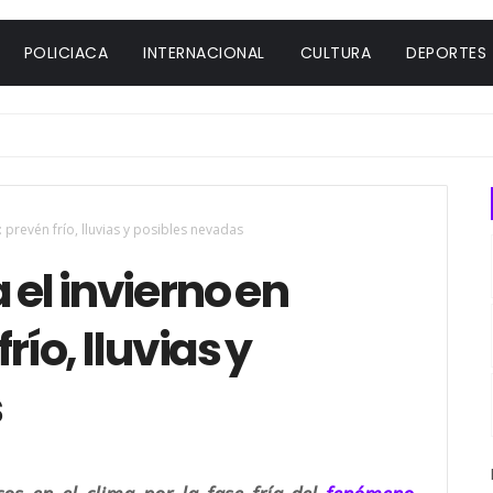
POLICIACA
INTERNACIONAL
CULTURA
DEPORTES
: prevén frío, lluvias y posibles nevadas
a el invierno en
río, lluvias y
s