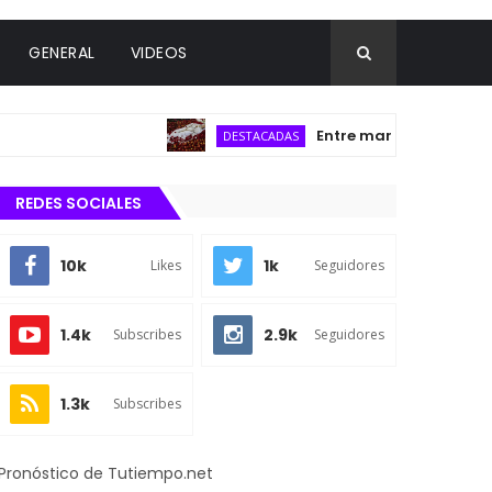
GENERAL
VIDEOS
Entre manzanas y flores, L
DESTACADAS
REDES SOCIALES
10k
1k
Likes
Seguidores
1.4k
2.9k
Subscribes
Seguidores
1.3k
Subscribes
Pronóstico de Tutiempo.net