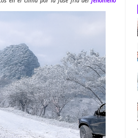
os en el clima por la fase fría del
fenómeno