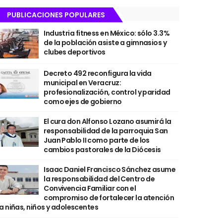
PUBLICACIONES POPULARES
Industria fitness en México: sólo 3.3%
de la población asiste a gimnasios y
clubes deportivos
Decreto 492 reconfigura la vida
municipal en Veracruz:
profesionalización, control y paridad
como ejes de gobierno
El cura don Alfonso Lozano asumirá la
responsabilidad de la parroquia San
Juan Pablo II como parte de los
cambios pastorales de la Diócesis
Isaac Daniel Francisco Sánchez asume
la responsabilidad del Centro de
Convivencia Familiar con el
compromiso de fortalecer la atención
a niñas, niños y adolescentes