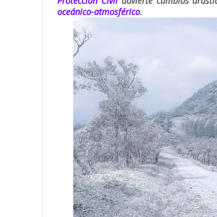
Protección Civil
advierte cambios drástic
oceánico-atmosférico
.