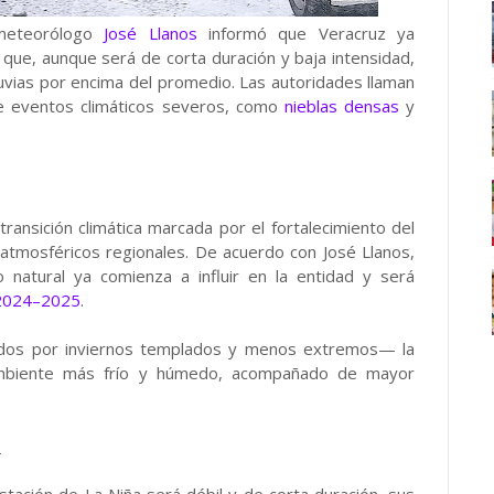
meteorólogo
José Llanos
informó que Veracruz ya
que, aunque será de corta duración y baja intensidad,
luvias por encima del promedio. Las autoridades llaman
de eventos climáticos severos, como
nieblas densas
y
ransición climática marcada por el fortalecimiento del
atmosféricos regionales. De acuerdo con José Llanos,
 natural ya comienza a influir en la entidad y será
 2024–2025
.
zados por inviernos templados y menos extremos— la
ambiente más frío y húmedo, acompañado de mayor
s
tación de La Niña será débil y de corta duración, sus