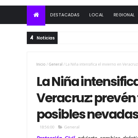
DESTACADAS
LOCAL
REGIONAL
Noticias
Inicio
/
General
/
La Niña intensifica el invierno en Veracruz
La Niña intensific
Veracruz: prevén f
posibles nevada
18:56:00
General