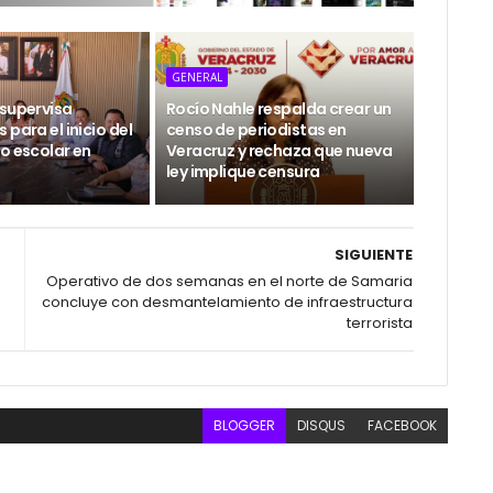
GENERAL
 supervisa
Rocío Nahle respalda crear un
 para el inicio del
censo de periodistas en
o escolar en
Veracruz y rechaza que nueva
ley implique censura
SIGUIENTE
Operativo de dos semanas en el norte de Samaria
concluye con desmantelamiento de infraestructura
terrorista
BLOGGER
DISQUS
FACEBOOK