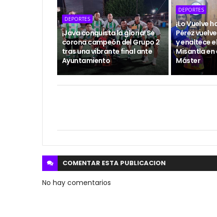
DEPORTES
DEPORTES
¡Lo Vuelve h
¡Java conquista la gloria! Se
Pérez vuelve
corona campeón del Grupo 2
y enaltece 
tras una vibrante final ante
Misantla en 
Ayuntamiento
Máster
COMENTAR ESTA
PUBLICACION
No hay comentarios