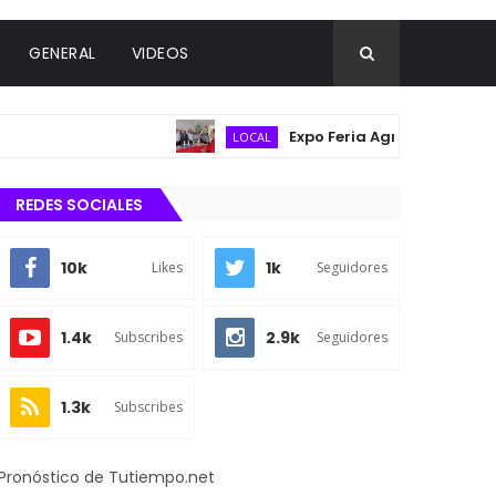
GENERAL
VIDEOS
Expo Feria Agropecuaria reúne a 
LOCAL
REDES SOCIALES
10k
1k
Likes
Seguidores
1.4k
2.9k
Subscribes
Seguidores
1.3k
Subscribes
Pronóstico de Tutiempo.net