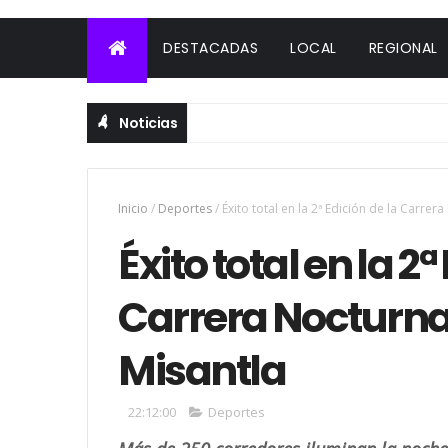
DESTACADAS
LOCAL
REGIONAL
Noticias
Inicio
/
Deportes
/
Éxito total en la 2ª Edición de la Carre
Éxito total en la 2ª
Carrera Nocturna
Misantla
22:12:00
Deportes