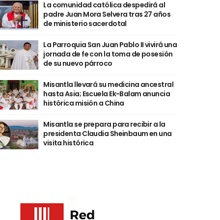
La comunidad católica despedirá al
padre Juan Mora Selvera tras 27 años
de ministerio sacerdotal
La Parroquia San Juan Pablo II vivirá una
jornada de fe con la toma de posesión
de su nuevo párroco
Misantla llevará su medicina ancestral
hasta Asia; Escuela Ek-Balam anuncia
histórica misión a China
Misantla se prepara para recibir a la
presidenta Claudia Sheinbaum en una
visita histórica