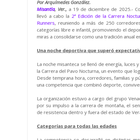
Por Arquímedes González.
Misantla
, Ver.,
a 19 de diciembre de 2025.- Co
llevó a cabo la
2ª Edición de la Carrera Noct
Runners
, reuniendo a más de 250 corredores 
categorías libre e infantil, promoviendo el depor
miras a consolidarse como una tradición anual en
Una noche deportiva que superó expectati
La noche misanteca se llenó de energía, luces y
la Carrera del Pavo Nocturna, un evento que log
Desde temprana hora, corredores, familias y p
una competencia que combinó deporte, conviven
La organización estuvo a cargo del grupo Venad
por su impulso a la carrera de montaña, el se
de resistencia dentro y fuera del estado de Ver
Categorías para todas las edades
La competencia se desarrolló en distintas mod