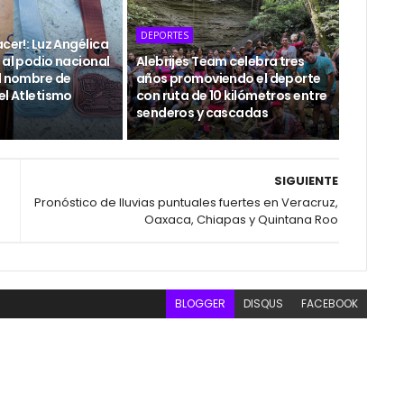
DEPORTES
acer!: Luz Angélica
 al podio nacional
Alebrijes Team celebra tres
el nombre de
años promoviendo el deporte
el Atletismo
con ruta de 10 kilómetros entre
senderos y cascadas
SIGUIENTE
Pronóstico de lluvias puntuales fuertes en Veracruz,
Oaxaca, Chiapas y Quintana Roo
BLOGGER
DISQUS
FACEBOOK