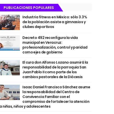
PUBLICACIONES POPULARES
Industria fitness en México: sólo 3.3%
de la población asiste a gimnasios y
clubes deportivos
Decreto 492 reconfigura la vida
municipal en Veracruz:
profesionalización, control y paridad
como ejes de gobierno
El cura don Alfonso Lozano asumirá la
responsabilidad de la parroquia San
Juan Pablo II como parte de los
cambios pastorales de la Diócesis
Isaac Daniel Francisco Sánchez asume
la responsabilidad del Centro de
Convivencia Familiar con el
compromiso de fortalecer la atención
a niñas, niños y adolescentes