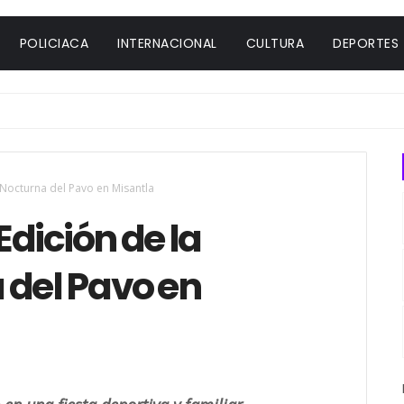
POLICIACA
INTERNACIONAL
CULTURA
DEPORTES
ra Nocturna del Pavo en Misantla
 Edición de la
 del Pavo en