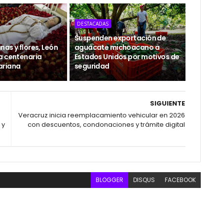
DESTACADAS
Suspenden exportación de
as y flores, León
aguacate michoacano a
a centenaria
Estados Unidos por motivos de
ariana
seguridad
SIGUIENTE
Veracruz inicia reemplacamiento vehicular en 2026
 y
con descuentos, condonaciones y trámite digital
BLOGGER
DISQUS
FACEBOOK