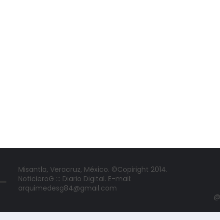
Misantla, Veracruz, México. ©Copiright 2014.
NoticieroG ::: Diario Digital. E-mail:
arquimedesg84@gmail.com
@