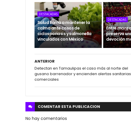
DESTACADAS
DESTACADAS
Salud llama a mantener la
calma ante casos de
Entre manzan
ciclosporiasis y salmonella
preserva un
vinculados con México
devoción m
ANTERIOR
Detectan en Tamaulipas el caso más al norte del
gusano barrenador y encienden alertas sanitarias
comerciales
COMENTAR ESTA
PUBLICACION
No hay comentarios