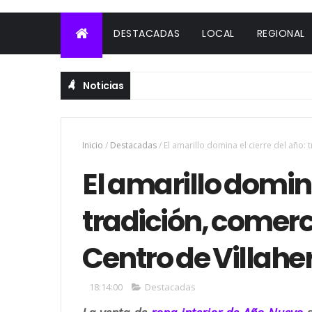
DESTACADAS
LOCAL
REGIONAL
Noticias
Inicio
/
Destacadas
/
El amarillo domina el cierre del año:
El amarillo domina
tradición, comerc
Centro de Villah
18:14:00
Destacadas