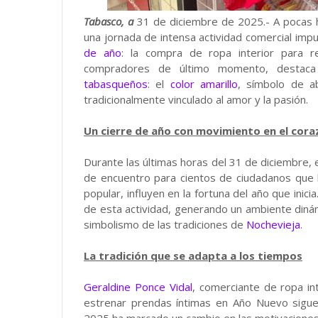
Tabasco, a
31 de diciembre de 2025.- A pocas h
una jornada de intensa actividad comercial imp
de año
: la compra de ropa interior para r
compradores de último momento, destaca 
tabasqueños
: el
color amarillo
, símbolo de a
tradicionalmente vinculado al amor y la pasión.
Un cierre de año con movimiento en el cora
Durante las últimas horas del 31 de diciembre, 
de encuentro para cientos de ciudadanos que b
popular, influyen en la fortuna del año que inic
de esta actividad, generando un ambiente dinám
simbolismo de las tradiciones de
Nochevieja
.
La tradición que se adapta a los tiempos
Geraldine Ponce Vidal
, comerciante de ropa in
estrenar prendas íntimas en Año Nuevo sigue
2025 ha marcado un cambio en las motivacione