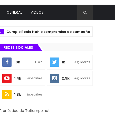
GENERAL
VIDEOS
mple Rocío Nahle compromiso de campaña con la inauguración d
REDES SOCIALES
10k
1k
Likes
Seguidores
1.4k
2.9k
Subscribes
Seguidores
1.3k
Subscribes
Pronóstico de Tutiempo.net