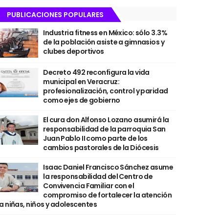
PUBLICACIONES POPULARES
Industria fitness en México: sólo 3.3%
de la población asiste a gimnasios y
clubes deportivos
Decreto 492 reconfigura la vida
municipal en Veracruz:
profesionalización, control y paridad
como ejes de gobierno
El cura don Alfonso Lozano asumirá la
responsabilidad de la parroquia San
Juan Pablo II como parte de los
cambios pastorales de la Diócesis
Isaac Daniel Francisco Sánchez asume
la responsabilidad del Centro de
Convivencia Familiar con el
compromiso de fortalecer la atención
a niñas, niños y adolescentes