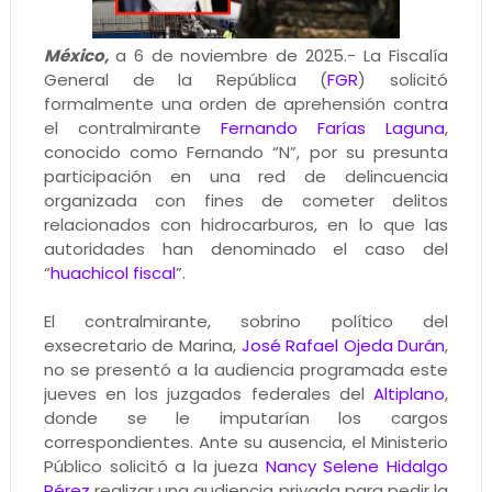
México,
a 6 de noviembre de 2025.- La Fiscalía
General de la República (
FGR
) solicitó
formalmente una orden de aprehensión contra
el contralmirante
Fernando Farías Laguna
,
conocido como Fernando “N”, por su presunta
participación en una red de delincuencia
organizada con fines de cometer delitos
relacionados con hidrocarburos, en lo que las
autoridades han denominado el caso del
“
huachicol fiscal
”.
El contralmirante, sobrino político del
exsecretario de Marina,
José Rafael Ojeda Durán
,
no se presentó a la audiencia programada este
jueves en los juzgados federales del
Altiplano
,
donde se le imputarían los cargos
correspondientes. Ante su ausencia, el Ministerio
Público solicitó a la jueza
Nancy Selene Hidalgo
Pérez
realizar una audiencia privada para pedir la