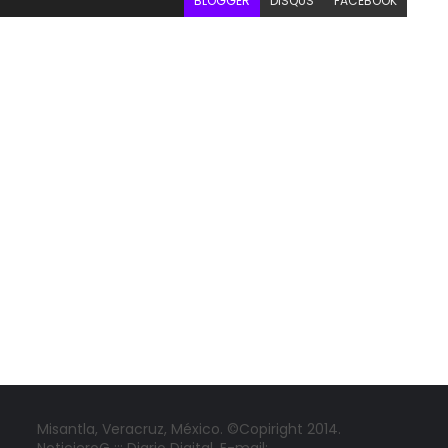
BLOGGER
DISQUS
FACEBOOK
Misantla, Veracruz, México. ©Copiright 2014.