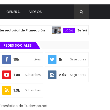
GENERAL
VIDEOS
ctorial de Planeación
Zeferino Pérez y Sánchez
LOCAL
REDES SOCIALES
10k
1k
Likes
Seguidores
1.4k
2.9k
Subscribes
Seguidores
1.3k
Subscribes
Pronóstico de Tutiempo.net