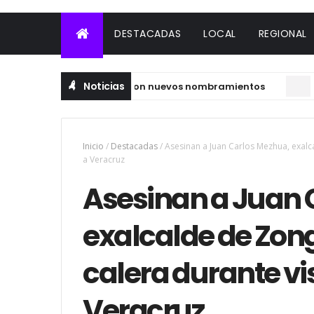
DESTACADAS
LOCAL
REGIONAL
Noticias
talece su estructura con nuevos nombramientos
LOCA
Inicio
/
Destacadas
/
Asesinan a Juan Carlos Mezhua, exalca
a Veracruz
Asesinan a Juan 
exalcalde de Zong
calera durante vis
Veracruz