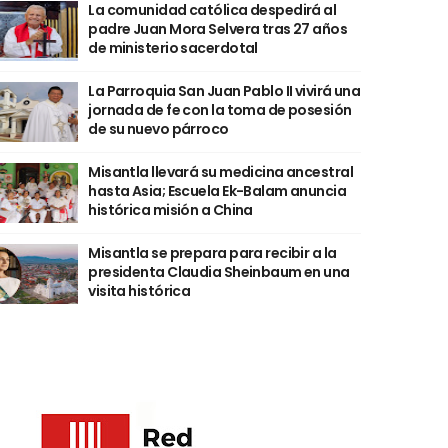
La comunidad católica despedirá al
padre Juan Mora Selvera tras 27 años
de ministerio sacerdotal
La Parroquia San Juan Pablo II vivirá una
jornada de fe con la toma de posesión
de su nuevo párroco
Misantla llevará su medicina ancestral
hasta Asia; Escuela Ek-Balam anuncia
histórica misión a China
Misantla se prepara para recibir a la
presidenta Claudia Sheinbaum en una
visita histórica