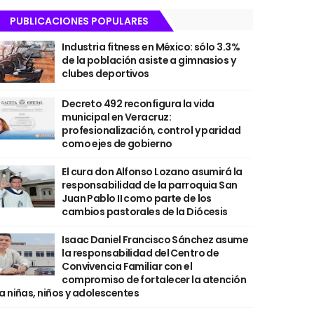
PUBLICACIONES POPULARES
Industria fitness en México: sólo 3.3%
de la población asiste a gimnasios y
clubes deportivos
Decreto 492 reconfigura la vida
municipal en Veracruz:
profesionalización, control y paridad
como ejes de gobierno
El cura don Alfonso Lozano asumirá la
responsabilidad de la parroquia San
Juan Pablo II como parte de los
cambios pastorales de la Diócesis
Isaac Daniel Francisco Sánchez asume
la responsabilidad del Centro de
Convivencia Familiar con el
compromiso de fortalecer la atención
a niñas, niños y adolescentes