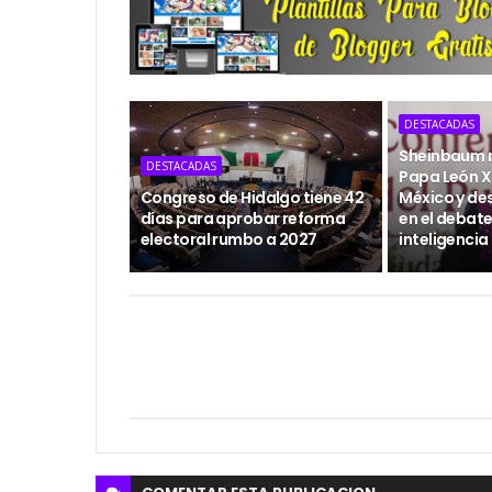
DESTACADAS
Sheinbaum re
DESTACADAS
Papa León XI
Congreso de Hidalgo tiene 42
México y de
días para aprobar reforma
en el debate
electoral rumbo a 2027
inteligencia 