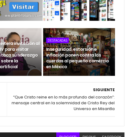
DESTACADAS
itera invitación al
V para visitar
Inseguridad, extorsión e
staca su liderazgo
inflación ponen contra las
 sobre la
cuerdas al pequeño comercio
artificial
en México
SIGUIENTE
“Que Cristo reine en lo más profundo del corazón”:
mensaje central en la solemnidad de Cristo Rey del
Universo en Misantla