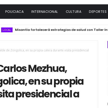
POLICIACA
INTERNACIONAL
CULTURA
DEPORTES
Misantla fortalecerá estrategias de salud con Taller Interse
L
lde de Zongolica, en su propia calera durante visita presidencial
Carlos Mezhua,
olica, en su propia
ita presidencial a