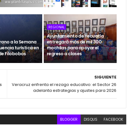
REGIONAL
Ayuntamiento de Yecuatla
erano a la Semana
entregará más de mil 300
uencia turística en
mochilas para apoyar el
de Filobobos
regreso a clases
SIGUIENTE
s
Veracruz enfrenta el rezago educativo: el Sector 26
adelanta estrategias y ajustes para 2026
BLOGGER
DISQUS
FACEBOOK