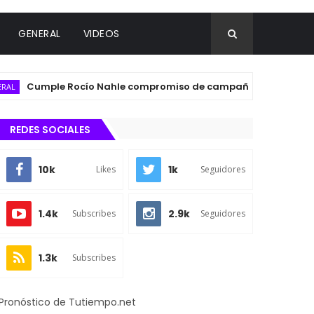
GENERAL
VIDEOS
Cumple Rocío Nahle compromiso de campaña con la inauguració
REDES SOCIALES
10k
1k
Likes
Seguidores
1.4k
2.9k
Subscribes
Seguidores
1.3k
Subscribes
Pronóstico de Tutiempo.net