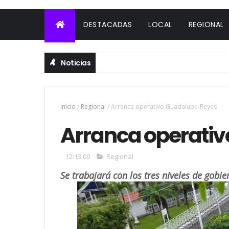
DESTACADAS
LOCAL
REGIONAL
Noticias
Inicio
/
Regional
/
Arranca operativo Guadalupe-Reyes
Arranca operati
12:13:00
Regional
Se trabajará con los tres niveles de gobi