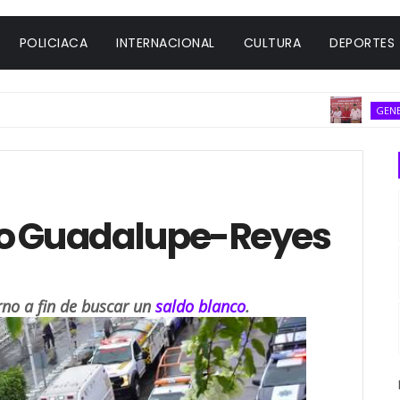
POLICIACA
INTERNACIONAL
CULTURA
DEPORTES
GENERAL
vo Guadalupe-Reyes
erno a fin de buscar un
saldo blanco
.