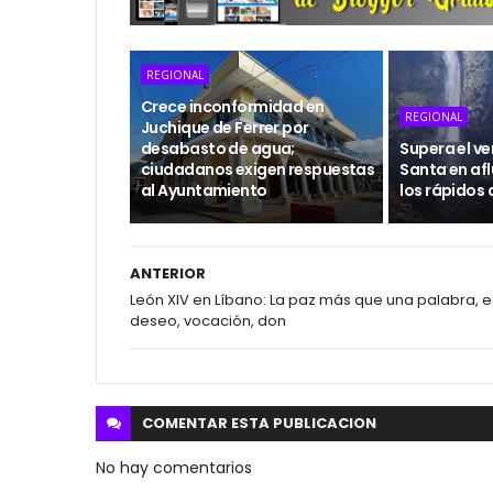
REGIONAL
Crece inconformidad en
REGIONAL
Juchique de Ferrer por
desabasto de agua;
Supera el v
ciudadanos exigen respuestas
Santa en afl
al Ayuntamiento
los rápidos 
ANTERIOR
León XIV en Líbano: La paz más que una palabra, e
deseo, vocación, don
COMENTAR ESTA
PUBLICACION
No hay comentarios