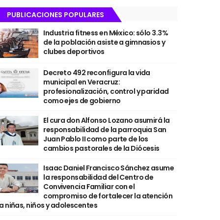
PUBLICACIONES POPULARES
Industria fitness en México: sólo 3.3%
de la población asiste a gimnasios y
clubes deportivos
Decreto 492 reconfigura la vida
municipal en Veracruz:
profesionalización, control y paridad
como ejes de gobierno
El cura don Alfonso Lozano asumirá la
responsabilidad de la parroquia San
Juan Pablo II como parte de los
cambios pastorales de la Diócesis
Isaac Daniel Francisco Sánchez asume
la responsabilidad del Centro de
Convivencia Familiar con el
compromiso de fortalecer la atención
a niñas, niños y adolescentes